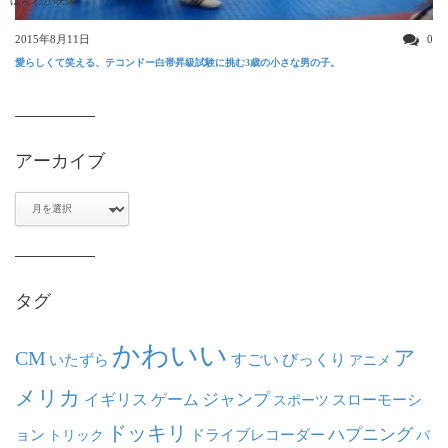
2015年8月11日
0
愛らしくて笑える、テコンドー白帯昇級試験に挑む3歳の小さな男の子。
アーカイブ
ア
ー
カ
イ
ブ
タグ
かわいい
ア
CM
いたずら
すごい
びっくり
アニメ
メリカ
ジャンプ
イギリス
ゲーム
スポーツ
スローモーシ
ドッキリ
ハプニング
ョン
ドライブレコーダー
トリック
バ