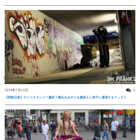
ガクブル映像
2014年7月12日
2
【閲覧注意】サイコキネシス？魔術？魔法をあやつる魔道士と夜中に遭遇するドッキリ