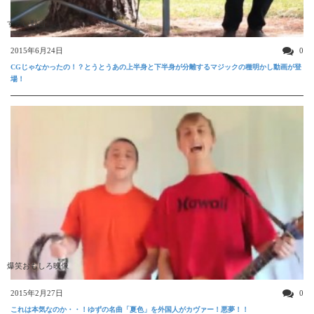
すごい動画
2015年6月24日
0
CGじゃなかったの！？とうとうあの上半身と下半身が分離するマジックの種明かし動画が登
場！
爆笑おもしろ映像
2015年2月27日
0
これは本気なのか・・！ゆずの名曲「夏色」を外国人がカヴァー！悪夢！！