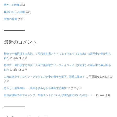
懐かしの映像
(15)
爆笑おもしろ映像
(594)
衝撃の映像
(239)
最近のコメント
秒速で一億円損する方法！？現代美術家アイ・ウェイウェイ（艾未未）の展示中の壷が割ら
れた
に
ボレロ
より
秒速で一億円損する方法！？現代美術家アイ・ウェイウェイ（艾未未）の展示中の壷が割ら
れた
に
ボレロ
より
これは痛そう！ロック・クライミング中の青年が落下！岩壁に激突！
に
不思議な名無しさん
より
恐ろしい無謀運転・・漫画を読みながら運転する男性
に
まに
より
自然保護区の中でキャンプ。早朝テントについた水滴を舐めていたのは・・・
に
wow
より