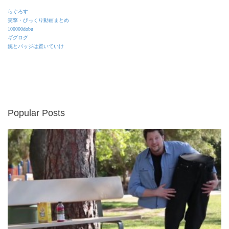
らぐろす
笑撃・びっくり動画まとめ
100000dobu
ギグログ
銃とバッジは置いていけ
Popular Posts