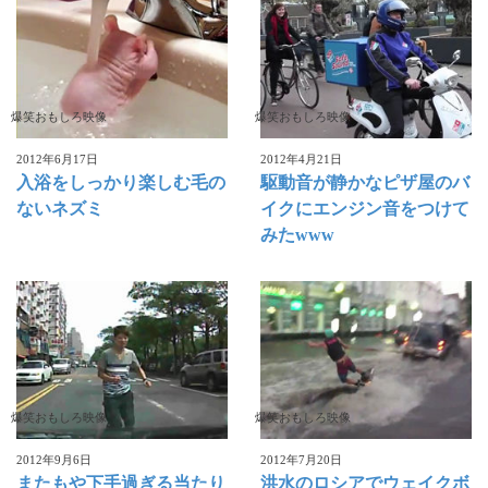
爆笑おもしろ映像
爆笑おもしろ映像
2012年6月17日
2012年4月21日
入浴をしっかり楽しむ毛の
駆動音が静かなピザ屋のバ
ないネズミ
イクにエンジン音をつけて
みたwww
爆笑おもしろ映像
爆笑おもしろ映像
2012年9月6日
2012年7月20日
またもや下手過ぎる当たり
洪水のロシアでウェイクボ