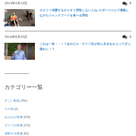
2014年4月14日
8
カロリー消費するからすぐ摂取しないとね♪スポーツジムで運動し
ながらジャンクフードを食べる男性
爆笑おもしろ映像
2014年8月19日
8
これは一体・・！？あのビル・ゲイツ氏が自ら氷水をかぶってずぶ
濡れに！？
すごい動画
カテゴリー一覧
すごい動画
(791)
その他
(2)
ほんわか映像
(579)
ガクブル映像
(172)
感動する映像
(91)