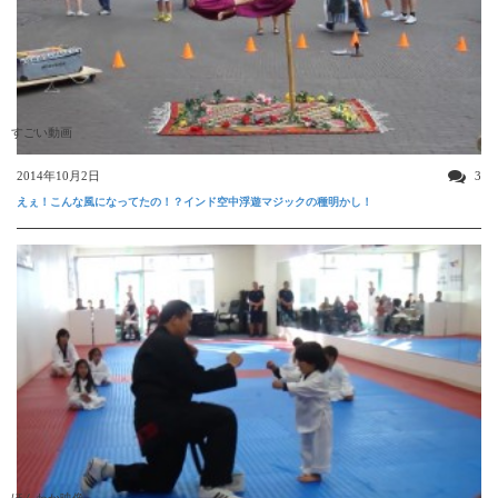
すごい動画
2014年10月2日
3
えぇ！こんな風になってたの！？インド空中浮遊マジックの種明かし！
ほんわか映像