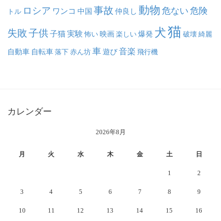
動物
事故
ロシア
危ない
危険
ワンコ
中国
仲良し
トル
猫
犬
失敗
子供
子猫
実験
映画
怖い
楽しい
爆発
破壊
綺麗
車
音楽
自動車
自転車
落下
赤ん坊
遊び
飛行機
カレンダー
2026年8月
月
火
水
木
金
土
日
1
2
3
4
5
6
7
8
9
10
11
12
13
14
15
16