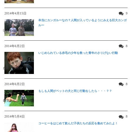
2014年4月15日
9
本当にカンガルーなの？人間が入っているようにみえる巨大カンガ
ルー
ほんわか映像
2014年6月2日
8
いじめられている赤毛の少年を救った青年のさりげない行動
感動する映像
2014年6月2日
8
もしも人間がペットの犬と同じ行動をしたら・・・？？
爆笑おもしろ映像
2014年5月4日
8
コーヒーをはじめて飲んだ子供たちの反応を集めてみたよ！