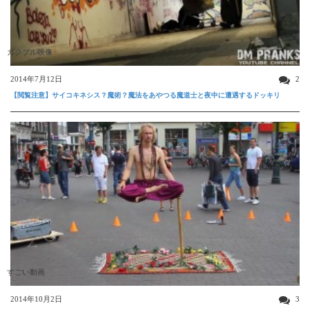
ガクブル映像
2014年7月12日
2
【閲覧注意】サイコキネシス？魔術？魔法をあやつる魔道士と夜中に遭遇するドッキリ
すごい動画
2014年10月2日
3