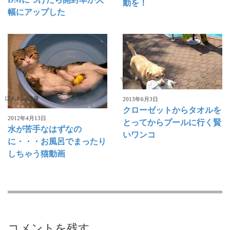
動を！
幅にアップした
すごい動画
ほんわか映像
2013年6月3日
クローゼットからタオルを
2012年4月13日
とってからプールに行く賢
水が苦手なはずなの
いワンコ
に・・・お風呂でまったり
しちゃう猫動画
コメントを残す