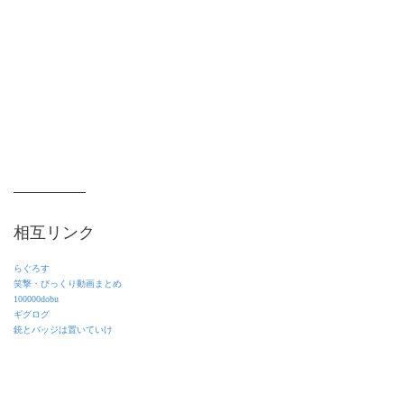
相互リンク
らぐろす
笑撃・びっくり動画まとめ
100000dobu
ギグログ
銃とバッジは置いていけ