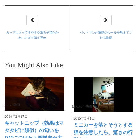
カップに入ってすやすや眠る子猫がか
バットマンが軍隊のルールを教えてく
わいすぎて萌え死ぬ
れる動画
You Might Also Like
すごい動画
ほんわか映像
2014年2月17日
2015年3月1日
キャットニップ（効果はマ
ミニカーを落とそうとする
タタビに類似）の匂いを
猫を注意したら、驚きの行
DMにつけたら開封率が大