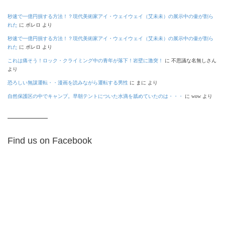
秒速で一億円損する方法！？現代美術家アイ・ウェイウェイ（艾未未）の展示中の壷が割ら
れた
に
ボレロ
より
秒速で一億円損する方法！？現代美術家アイ・ウェイウェイ（艾未未）の展示中の壷が割ら
れた
に
ボレロ
より
これは痛そう！ロック・クライミング中の青年が落下！岩壁に激突！
に
不思議な名無しさん
より
恐ろしい無謀運転・・漫画を読みながら運転する男性
に
まに
より
自然保護区の中でキャンプ。早朝テントについた水滴を舐めていたのは・・・
に
wow
より
Find us on Facebook