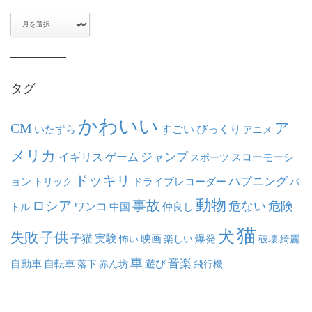
ア
ー
カ
イ
ブ
タグ
かわいい
ア
CM
いたずら
すごい
びっくり
アニメ
メリカ
ジャンプ
イギリス
ゲーム
スポーツ
スローモーシ
ドッキリ
ハプニング
ョン
ドライブレコーダー
トリック
バ
動物
事故
ロシア
危ない
危険
ワンコ
中国
仲良し
トル
猫
犬
失敗
子供
子猫
実験
映画
怖い
楽しい
爆発
破壊
綺麗
車
音楽
自動車
自転車
落下
赤ん坊
遊び
飛行機