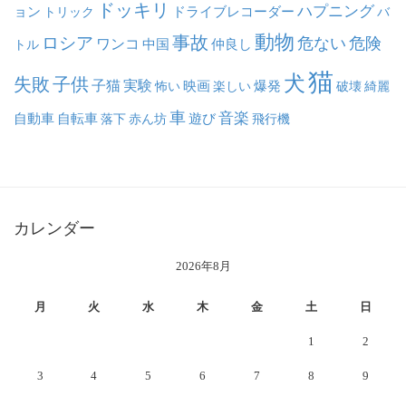
ドッキリ
ハプニング
ョン
ドライブレコーダー
トリック
バ
動物
事故
ロシア
危ない
危険
ワンコ
中国
仲良し
トル
猫
犬
失敗
子供
子猫
実験
映画
怖い
楽しい
爆発
破壊
綺麗
車
音楽
自動車
自転車
落下
赤ん坊
遊び
飛行機
カレンダー
2026年8月
月
火
水
木
金
土
日
1
2
3
4
5
6
7
8
9