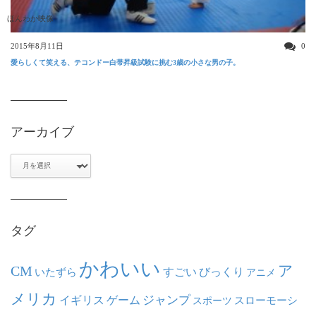
ほんわか映像
2015年8月11日
0
愛らしくて笑える、テコンドー白帯昇級試験に挑む3歳の小さな男の子。
アーカイブ
ア
ー
カ
イ
ブ
タグ
かわいい
ア
CM
いたずら
すごい
びっくり
アニメ
メリカ
ジャンプ
イギリス
ゲーム
スポーツ
スローモーシ