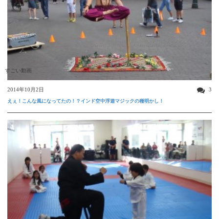
すごい動画
2014年10月2日
3
えぇ！こんな風になってたの！？インド空中浮遊マジックの種明かし！