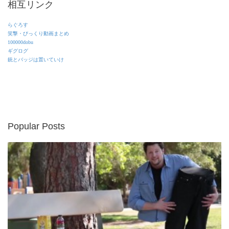
相互リンク
らぐろす
笑撃・びっくり動画まとめ
100000dobu
ギグログ
銃とバッジは置いていけ
Popular Posts