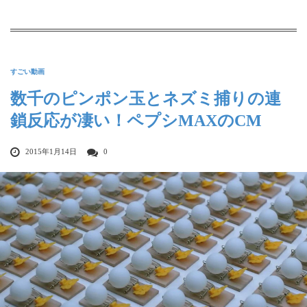
すごい動画
数千のピンポン玉とネズミ捕りの連
鎖反応が凄い！ペプシMAXのCM
2015年1月14日
0