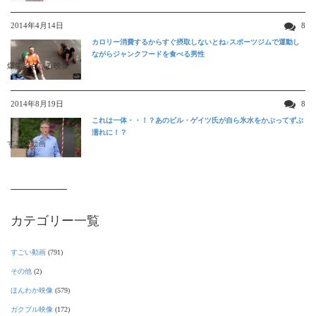
2014年4月14日
8
カロリー消費するからすぐ摂取しないとね♪スポーツジムで運動し
ながらジャンクフードを食べる男性
爆笑おもしろ映像
2014年8月19日
8
これは一体・・！？あのビル・ゲイツ氏が自ら氷水をかぶってずぶ
濡れに！？
すごい動画
カテゴリー一覧
すごい動画
(791)
その他
(2)
ほんわか映像
(579)
ガクブル映像
(172)