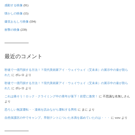
感動する映像
(91)
懐かしの映像
(15)
爆笑おもしろ映像
(594)
衝撃の映像
(239)
最近のコメント
秒速で一億円損する方法！？現代美術家アイ・ウェイウェイ（艾未未）の展示中の壷が割ら
れた
に
ボレロ
より
秒速で一億円損する方法！？現代美術家アイ・ウェイウェイ（艾未未）の展示中の壷が割ら
れた
に
ボレロ
より
これは痛そう！ロック・クライミング中の青年が落下！岩壁に激突！
に
不思議な名無しさん
より
恐ろしい無謀運転・・漫画を読みながら運転する男性
に
まに
より
自然保護区の中でキャンプ。早朝テントについた水滴を舐めていたのは・・・
に
wow
より