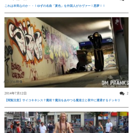
これは本気なのか・・！ゆずの名曲「夏色」を外国人がカヴァー！悪夢！！
ガクブル映像
2014年7月12日
2
【閲覧注意】サイコキネシス？魔術？魔法をあやつる魔道士と夜中に遭遇するドッキリ