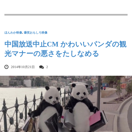
ほんわか映像
,
爆笑おもしろ映像
中国放送中止CM かわいいパンダの観
光マナーの悪さをたしなめる
2014年10月21日
2