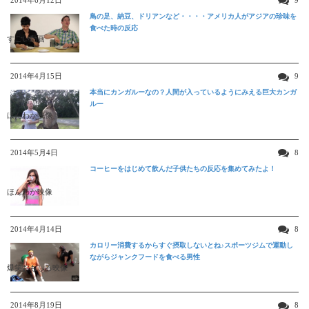
鳥の足、納豆、ドリアンなど・・・・アメリカ人がアジアの珍味を
食べた時の反応
すごい動画
2014年4月15日
9
本当にカンガルーなの？人間が入っているようにみえる巨大カンガ
ルー
ほんわか映像
2014年5月4日
8
コーヒーをはじめて飲んだ子供たちの反応を集めてみたよ！
ほんわか映像
2014年4月14日
8
カロリー消費するからすぐ摂取しないとね♪スポーツジムで運動し
ながらジャンクフードを食べる男性
爆笑おもしろ映像
2014年8月19日
8