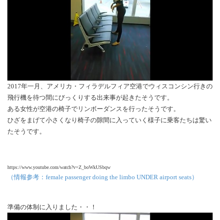
2017年一月、アメリカ・フィラデルフィア空港でウィスコンシン行きの
飛行機を待つ間にびっくりする出来事が起きたそうです。
ある女性が空港の椅子でリンボーダンスを行ったそうです。
ひざをまげて小さくなり椅子の隙間に入っていく様子に乗客たちは驚い
たそうです。
https://www.youtube.com/watch?v=Z_boWkUSbqw
（情報参考：female passenger doing the limbo UNDER airport seats）
準備の体制に入りました・・！