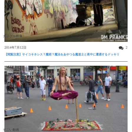
ガクブル映像
2014年7月12日
2
【閲覧注意】サイコキネシス？魔術？魔法をあやつる魔道士と夜中に遭遇するドッキリ
すごい動画