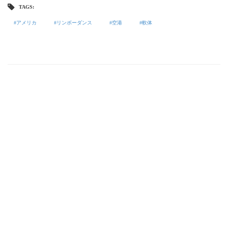
TAGS:
アメリカ
リンボーダンス
空港
軟体