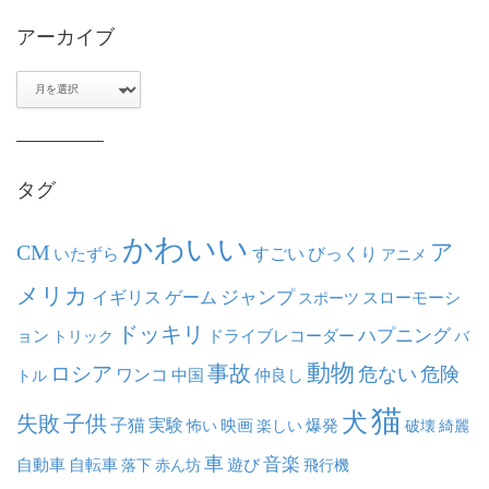
アーカイブ
ア
ー
カ
イ
ブ
タグ
かわいい
ア
CM
いたずら
すごい
びっくり
アニメ
メリカ
ジャンプ
イギリス
ゲーム
スポーツ
スローモーシ
ドッキリ
ハプニング
ョン
ドライブレコーダー
トリック
バ
動物
事故
ロシア
危ない
危険
ワンコ
中国
仲良し
トル
猫
犬
失敗
子供
子猫
実験
映画
怖い
楽しい
爆発
破壊
綺麗
車
音楽
自動車
自転車
落下
赤ん坊
遊び
飛行機