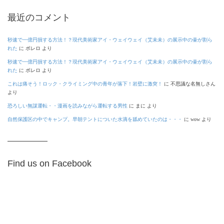
最近のコメント
秒速で一億円損する方法！？現代美術家アイ・ウェイウェイ（艾未未）の展示中の壷が割ら
れた
に
ボレロ
より
秒速で一億円損する方法！？現代美術家アイ・ウェイウェイ（艾未未）の展示中の壷が割ら
れた
に
ボレロ
より
これは痛そう！ロック・クライミング中の青年が落下！岩壁に激突！
に
不思議な名無しさん
より
恐ろしい無謀運転・・漫画を読みながら運転する男性
に
まに
より
自然保護区の中でキャンプ。早朝テントについた水滴を舐めていたのは・・・
に
wow
より
Find us on Facebook