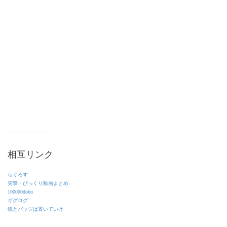
相互リンク
らぐろす
笑撃・びっくり動画まとめ
100000dobu
ギグログ
銃とバッジは置いていけ