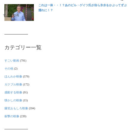
これは一体・・！？あのビル・ゲイツ氏が自ら氷水をかぶってずぶ
濡れに！？
すごい動画
カテゴリー一覧
すごい動画
(791)
その他
(2)
ほんわか映像
(579)
ガクブル映像
(172)
感動する映像
(91)
懐かしの映像
(15)
爆笑おもしろ映像
(594)
衝撃の映像
(239)