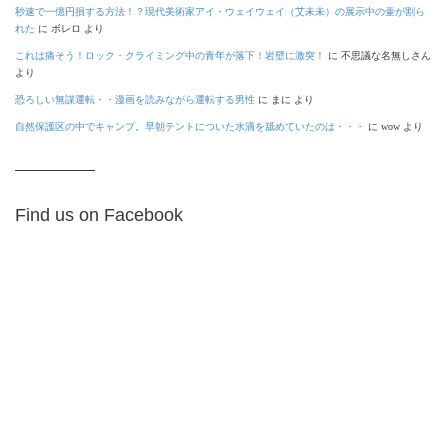
秒速で一億円損する方法！？現代美術家アイ・ウェイウェイ（艾未未）の展示中の壷が割ら
れた
に
ボレロ
より
これは痛そう！ロック・クライミング中の青年が落下！岩壁に激突！
に
不思議な名無しさん
より
恐ろしい無謀運転・・漫画を読みながら運転する男性
に
まに
より
自然保護区の中でキャンプ。早朝テントについた水滴を舐めていたのは・・・
に
wow
より
Find us on Facebook