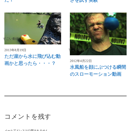
さを試す実験
すごい動画
すごい動画
2013年8月19日
ただ崖から水に飛び込む動
2012年4月22日
画かと思ったら・・・？
水風船を顔にぶつける瞬間
のスローモーション動画
コメントを残す
メールアドレスは公開されません。