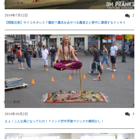
ガクブル映像
2014年7月12日
2
【閲覧注意】サイコキネシス？魔術？魔法をあやつる魔道士と夜中に遭遇するドッキリ
すごい動画
2014年10月2日
3
えぇ！こんな風になってたの！？インド空中浮遊マジックの種明かし！