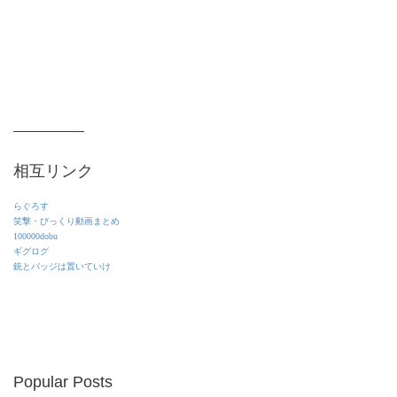
相互リンク
らぐろす
笑撃・びっくり動画まとめ
100000dobu
ギグログ
銃とバッジは置いていけ
Popular Posts