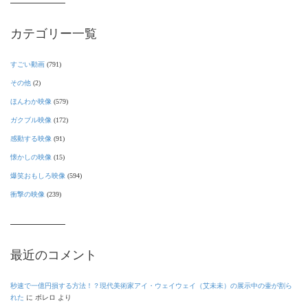
カテゴリー一覧
すごい動画
(791)
その他
(2)
ほんわか映像
(579)
ガクブル映像
(172)
感動する映像
(91)
懐かしの映像
(15)
爆笑おもしろ映像
(594)
衝撃の映像
(239)
最近のコメント
秒速で一億円損する方法！？現代美術家アイ・ウェイウェイ（艾未未）の展示中の壷が割ら
れた
に
ボレロ
より