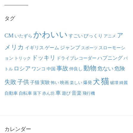
イ
ブ
タグ
かわいい
ア
CM
いたずら
すごい
びっくり
アニメ
メリカ
ジャンプ
イギリス
ゲーム
スポーツ
スローモーシ
ドッキリ
ハプニング
ョン
ドライブレコーダー
トリック
バ
動物
事故
ロシア
危ない
危険
ワンコ
中国
仲良し
トル
猫
犬
失敗
子供
子猫
実験
映画
怖い
楽しい
爆発
破壊
綺麗
車
音楽
自動車
自転車
落下
赤ん坊
遊び
飛行機
カレンダー