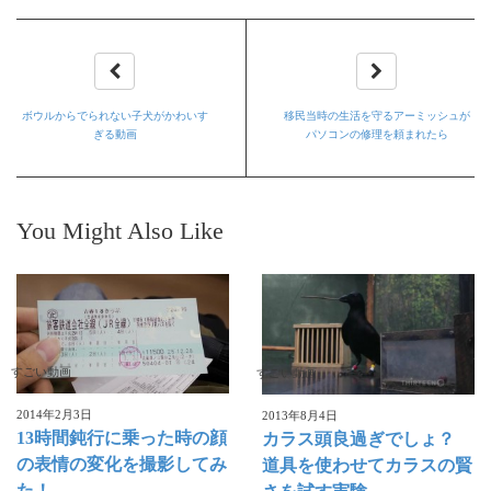
ボウルからでられない子犬がかわいす
移民当時の生活を守るアーミッシュが
ぎる動画
パソコンの修理を頼まれたら
You Might Also Like
すごい動画
すごい動画
2014年2月3日
2013年8月4日
13時間鈍行に乗った時の顔
カラス頭良過ぎでしょ？
の表情の変化を撮影してみ
道具を使わせてカラスの賢
た！