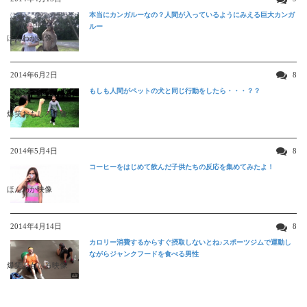
本当にカンガルーなの？人間が入っているようにみえる巨大カンガ
ルー
ほんわか映像
2014年6月2日
8
もしも人間がペットの犬と同じ行動をしたら・・・？？
爆笑おもしろ映像
2014年5月4日
8
コーヒーをはじめて飲んだ子供たちの反応を集めてみたよ！
ほんわか映像
2014年4月14日
8
カロリー消費するからすぐ摂取しないとね♪スポーツジムで運動し
ながらジャンクフードを食べる男性
爆笑おもしろ映像