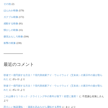
その他
(2)
ほんわか映像
(579)
ガクブル映像
(172)
感動する映像
(91)
懐かしの映像
(15)
爆笑おもしろ映像
(594)
衝撃の映像
(239)
最近のコメント
秒速で一億円損する方法！？現代美術家アイ・ウェイウェイ（艾未未）の展示中の壷が割ら
れた
に
ボレロ
より
秒速で一億円損する方法！？現代美術家アイ・ウェイウェイ（艾未未）の展示中の壷が割ら
れた
に
ボレロ
より
これは痛そう！ロック・クライミング中の青年が落下！岩壁に激突！
に
不思議な名無しさん
より
恐ろしい無謀運転・・漫画を読みながら運転する男性
に
まに
より