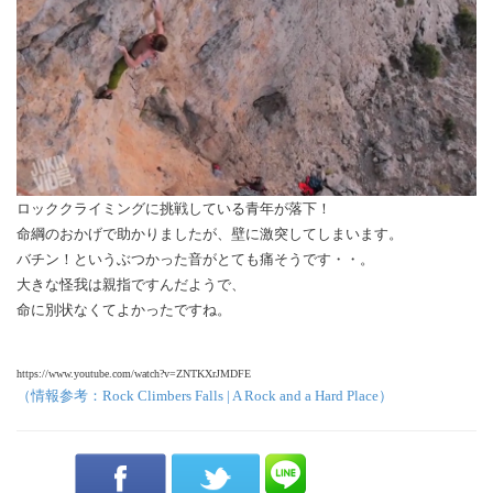
ロッククライミングに挑戦している青年が落下！
命綱のおかげで助かりましたが、壁に激突してしまいます。
バチン！というぶつかった音がとても痛そうです・・。
大きな怪我は親指ですんだようで、
命に別状なくてよかったですね。
https://www.youtube.com/watch?v=ZNTKXrJMDFE
（情報参考：Rock Climbers Falls | A Rock and a Hard Place）