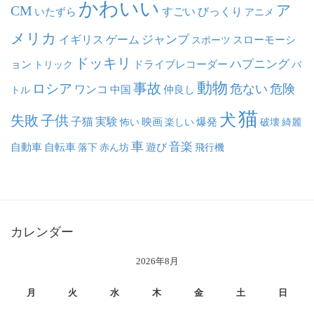
かわいい
ア
CM
いたずら
すごい
びっくり
アニメ
メリカ
ジャンプ
イギリス
ゲーム
スポーツ
スローモーシ
ドッキリ
ハプニング
ョン
ドライブレコーダー
トリック
バ
動物
事故
ロシア
危ない
危険
ワンコ
中国
仲良し
トル
猫
犬
失敗
子供
子猫
実験
映画
怖い
楽しい
爆発
破壊
綺麗
車
音楽
自動車
自転車
落下
赤ん坊
遊び
飛行機
カレンダー
2026年8月
月
火
水
木
金
土
日