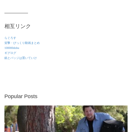
相互リンク
らぐろす
笑撃・びっくり動画まとめ
100000dobu
ギグログ
銃とバッジは置いていけ
Popular Posts