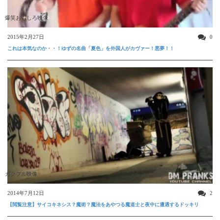
爆笑おもしろ映像
2015年2月27日
0
これは本気なのか・・！ゆずの名曲「夏色」を外国人がカヴァー！悪夢！！
ガクブル映像
2014年7月12日
2
【閲覧注意】サイコキネシス？魔術？魔法をあやつる魔道士と夜中に遭遇するドッキリ