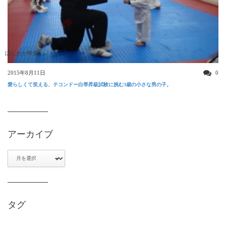
ほんわか映像
2015年8月11日
0
愛らしくて笑える、テコンドー白帯昇級試験に挑む3歳の小さな男の子。
アーカイブ
ア
ー
カ
イ
ブ
タグ