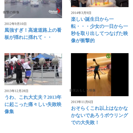
すごい動画
衝撃の映像
2014年3月9日
楽しい誕生日から一
2012年9月10日
転・・・少女の一日から一
風強すぎ！高速道路上の看
秒を取り出してつなげた映
板が揺れに揺れて・・
像が衝撃的
ガクブル映像
爆笑おもしろ映像
2013年12月28日
うわ、これ大丈夫？2013年
2013年11月6日
に起こった痛々しい失敗映
おそらくこれ以上はなかな
像集
かないであろうボウリング
での大失敗！