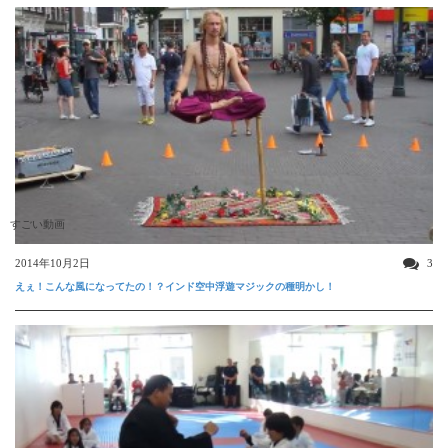
すごい動画
2014年10月2日
3
えぇ！こんな風になってたの！？インド空中浮遊マジックの種明かし！