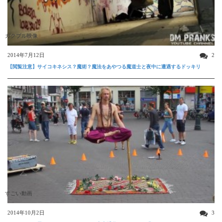
ガクブル映像
2014年7月12日
2
【閲覧注意】サイコキネシス？魔術？魔法をあやつる魔道士と夜中に遭遇するドッキリ
すごい動画
2014年10月2日
3