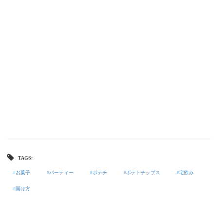
TAGS:
お菓子
パーティー
ポテチ
ポテトチップス
宅飲み
開け方