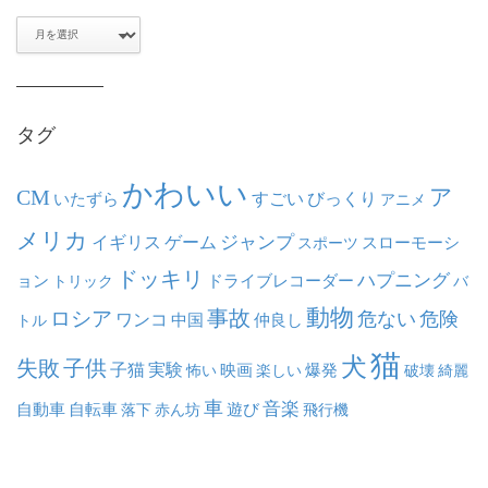
ア
ー
カ
イ
ブ
タグ
かわいい
ア
CM
いたずら
すごい
びっくり
アニメ
メリカ
ジャンプ
イギリス
ゲーム
スポーツ
スローモーシ
ドッキリ
ハプニング
ョン
ドライブレコーダー
トリック
バ
動物
事故
ロシア
危ない
危険
ワンコ
中国
仲良し
トル
猫
犬
失敗
子供
子猫
実験
映画
怖い
楽しい
爆発
破壊
綺麗
車
音楽
自動車
自転車
落下
赤ん坊
遊び
飛行機