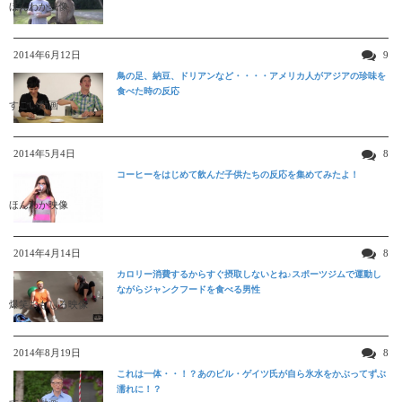
ほんわか映像
2014年6月12日
9
鳥の足、納豆、ドリアンなど・・・・アメリカ人がアジアの珍味を
食べた時の反応
すごい動画
2014年5月4日
8
コーヒーをはじめて飲んだ子供たちの反応を集めてみたよ！
ほんわか映像
2014年4月14日
8
カロリー消費するからすぐ摂取しないとね♪スポーツジムで運動し
ながらジャンクフードを食べる男性
爆笑おもしろ映像
2014年8月19日
8
これは一体・・！？あのビル・ゲイツ氏が自ら氷水をかぶってずぶ
濡れに！？