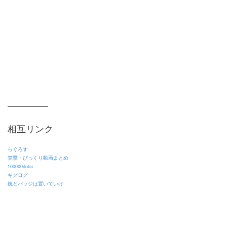
相互リンク
らぐろす
笑撃・びっくり動画まとめ
100000dobu
ギグログ
銃とバッジは置いていけ