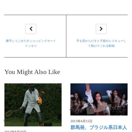
勝手にうごきだすショッピングカート
手を窓からだすと子猫がレスキューし
ドッキリ
て助けてくれる動画
You Might Also Like
すごい動画
すごい動画
2013年4月15日
群馬発、ブラジル系日本人
2012年8月20日