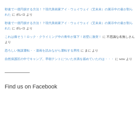
秒速で一億円損する方法！？現代美術家アイ・ウェイウェイ（艾未未）の展示中の壷が割ら
れた
に
ボレロ
より
秒速で一億円損する方法！？現代美術家アイ・ウェイウェイ（艾未未）の展示中の壷が割ら
れた
に
ボレロ
より
これは痛そう！ロック・クライミング中の青年が落下！岩壁に激突！
に
不思議な名無しさん
より
恐ろしい無謀運転・・漫画を読みながら運転する男性
に
まに
より
自然保護区の中でキャンプ。早朝テントについた水滴を舐めていたのは・・・
に
wow
より
Find us on Facebook