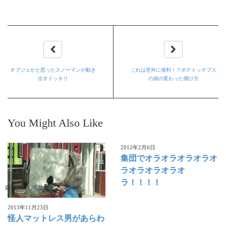
オブジェかと思ったスノーマンが動き
これは意外に便利！？ポテトッチプス
出すドッキリ
の袋の変わった開け方
You Might Also Like
2012年2月6日
集団でオラオラオラオラオ
ラオラオラオラオ
ラ！！！！
爆笑おもしろ映像
2013年11月23日
怪人マットレス男があらわ