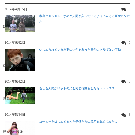
2014年4月15日
9
本当にカンガルーなの？人間が入っているようにみえる巨大カンガ
ルー
ほんわか映像
2014年6月2日
8
いじめられている赤毛の少年を救った青年のさりげない行動
感動する映像
2014年6月2日
8
もしも人間がペットの犬と同じ行動をしたら・・・？？
爆笑おもしろ映像
2014年5月4日
8
コーヒーをはじめて飲んだ子供たちの反応を集めてみたよ！
ほんわか映像