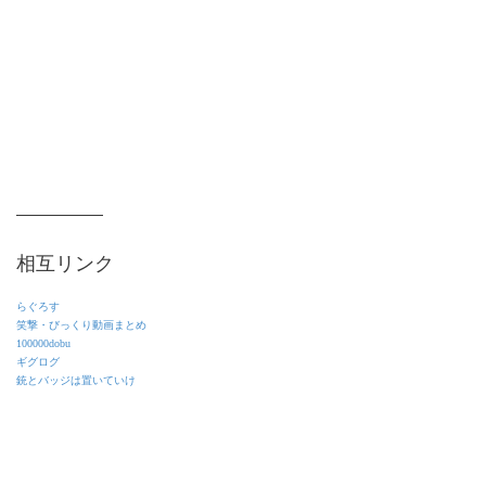
相互リンク
らぐろす
笑撃・びっくり動画まとめ
100000dobu
ギグログ
銃とバッジは置いていけ