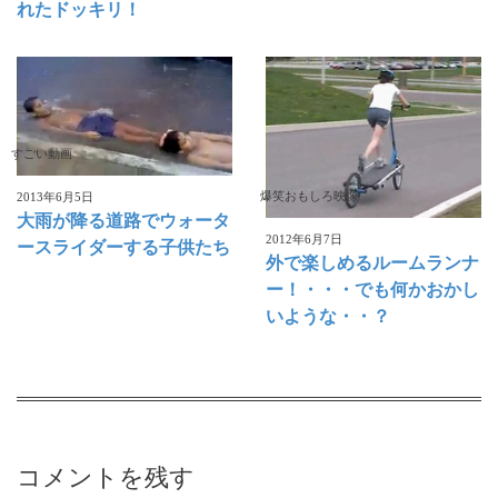
れたドッキリ！
すごい動画
爆笑おもしろ映像
2013年6月5日
大雨が降る道路でウォータ
2012年6月7日
ースライダーする子供たち
外で楽しめるルームランナ
ー！・・・でも何かおかし
いような・・？
コメントを残す