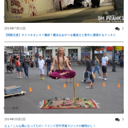
ガクブル映像
2014年7月12日
2
【閲覧注意】サイコキネシス？魔術？魔法をあやつる魔道士と夜中に遭遇するドッキリ
すごい動画
2014年10月2日
3
えぇ！こんな風になってたの！？インド空中浮遊マジックの種明かし！