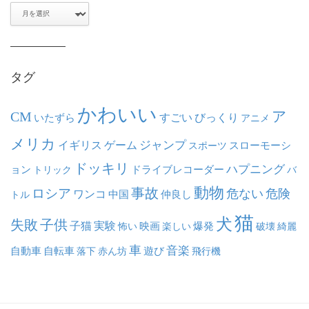
ア
ー
カ
イ
ブ
タグ
かわいい
ア
CM
いたずら
すごい
びっくり
アニメ
メリカ
ジャンプ
イギリス
ゲーム
スポーツ
スローモーシ
ドッキリ
ハプニング
ョン
ドライブレコーダー
トリック
バ
動物
事故
ロシア
危ない
危険
ワンコ
中国
仲良し
トル
猫
犬
失敗
子供
子猫
実験
映画
怖い
楽しい
爆発
破壊
綺麗
車
音楽
自動車
自転車
落下
赤ん坊
遊び
飛行機