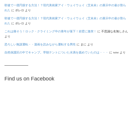
秒速で一億円損する方法！？現代美術家アイ・ウェイウェイ（艾未未）の展示中の壷が割ら
れた
に
ボレロ
より
秒速で一億円損する方法！？現代美術家アイ・ウェイウェイ（艾未未）の展示中の壷が割ら
れた
に
ボレロ
より
これは痛そう！ロック・クライミング中の青年が落下！岩壁に激突！
に
不思議な名無しさん
より
恐ろしい無謀運転・・漫画を読みながら運転する男性
に
まに
より
自然保護区の中でキャンプ。早朝テントについた水滴を舐めていたのは・・・
に
wow
より
Find us on Facebook