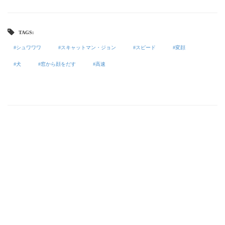
TAGS:
シュワワワ
スキャットマン・ジョン
スピード
変顔
犬
窓から顔をだす
高速