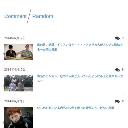
Comment
Ramdom
2014年6月12日
9
鳥の足、納豆、ドリアンなど・・・・アメリカ人がアジアの珍味を
食べた時の反応
すごい動画
2014年4月15日
9
本当にカンガルーなの？人間が入っているようにみえる巨大カンガ
ルー
ほんわか映像
2014年6月2日
8
いじめられている赤毛の少年を救った青年のさりげない行動
感動する映像