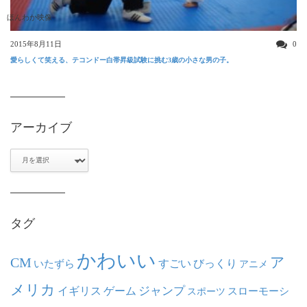
ほんわか映像
2015年8月11日
0
愛らしくて笑える、テコンドー白帯昇級試験に挑む3歳の小さな男の子。
アーカイブ
ア
ー
カ
イ
ブ
タグ
かわいい
ア
CM
いたずら
すごい
びっくり
アニメ
メリカ
ジャンプ
イギリス
ゲーム
スポーツ
スローモーシ