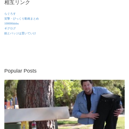
相互リンク
らぐろす
笑撃・びっくり動画まとめ
100000dobu
ギグログ
銃とバッジは置いていけ
Popular Posts