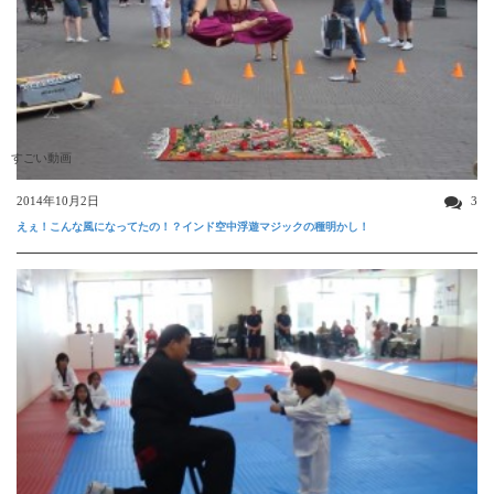
すごい動画
2014年10月2日
3
えぇ！こんな風になってたの！？インド空中浮遊マジックの種明かし！