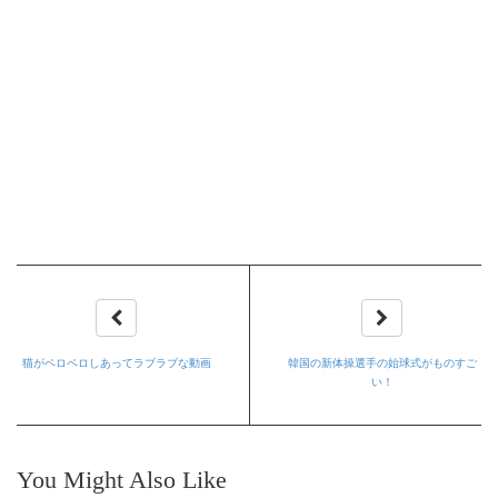
猫がペロペロしあってラブラブな動画
韓国の新体操選手の始球式がものすご
い！
You Might Also Like