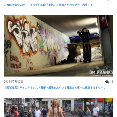
これは本気なのか・・！ゆずの名曲「夏色」を外国人がカヴァー！悪夢！！
ガクブル映像
2014年7月12日
2
【閲覧注意】サイコキネシス？魔術？魔法をあやつる魔道士と夜中に遭遇するドッキリ