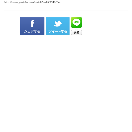
http://www.youtube.com/watch?v=ltZ9SJ0r2ks