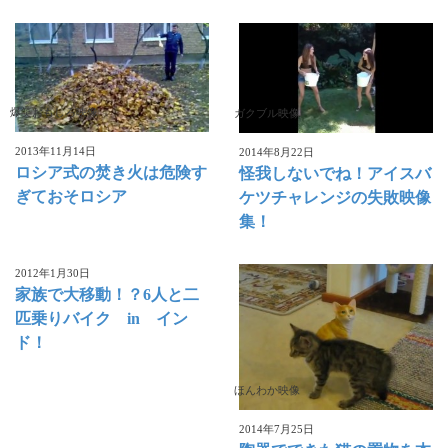
爆笑おもしろ映像
ガクブル映像
2013年11月14日
2014年8月22日
ロシア式の焚き火は危険す
怪我しないでね！アイスバ
ぎておそロシア
ケツチャレンジの失敗映像
集！
2012年1月30日
家族で大移動！？6人と二
匹乗りバイク in イン
ド！
ほんわか映像
2014年7月25日