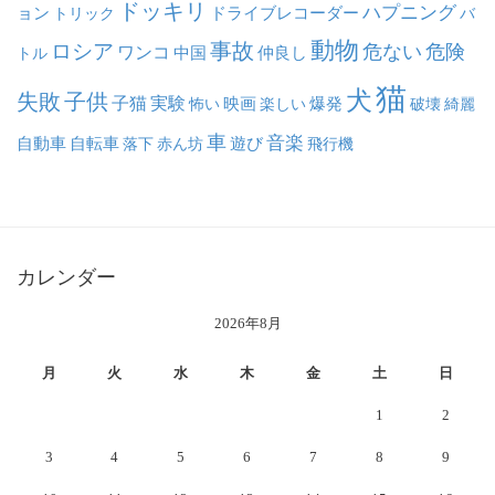
ドッキリ
ハプニング
ョン
ドライブレコーダー
トリック
バ
動物
事故
ロシア
危ない
危険
ワンコ
中国
仲良し
トル
猫
犬
失敗
子供
子猫
実験
映画
怖い
楽しい
爆発
破壊
綺麗
車
音楽
自動車
自転車
落下
赤ん坊
遊び
飛行機
カレンダー
2026年8月
月
火
水
木
金
土
日
1
2
3
4
5
6
7
8
9