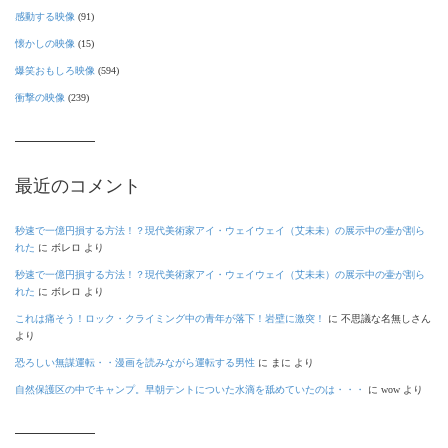
感動する映像
(91)
懐かしの映像
(15)
爆笑おもしろ映像
(594)
衝撃の映像
(239)
最近のコメント
秒速で一億円損する方法！？現代美術家アイ・ウェイウェイ（艾未未）の展示中の壷が割ら
れた
に
ボレロ
より
秒速で一億円損する方法！？現代美術家アイ・ウェイウェイ（艾未未）の展示中の壷が割ら
れた
に
ボレロ
より
これは痛そう！ロック・クライミング中の青年が落下！岩壁に激突！
に
不思議な名無しさん
より
恐ろしい無謀運転・・漫画を読みながら運転する男性
に
まに
より
自然保護区の中でキャンプ。早朝テントについた水滴を舐めていたのは・・・
に
wow
より