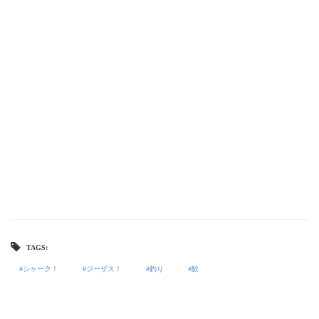
TAGS:
シャーク！
ジーザス！
釣り
鮫