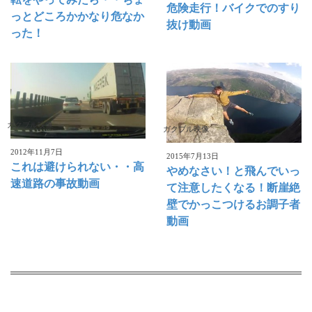
危険走行！バイクでのすり
っとどころかかなり危なか
抜け動画
った！
ガクブル映像
ガクブル映像
2012年11月7日
2015年7月13日
これは避けられない・・高
やめなさい！と飛んでいっ
速道路の事故動画
て注意したくなる！断崖絶
壁でかっこつけるお調子者
動画