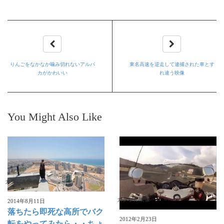
りんごをなかなか噛み切れないアルパ
東名高速を逆走して逮捕された車とす
カがかわいい
れ違う映像
You Might Also Like
ガクブル映像
ガクブル映像
2014年8月11日
落ちたら即死な高所でバク
2012年2月23日
転をやってみたら・・ちょ