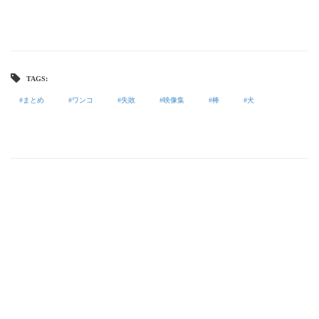
TAGS:
まとめ
ワンコ
失敗
映像集
棒
犬