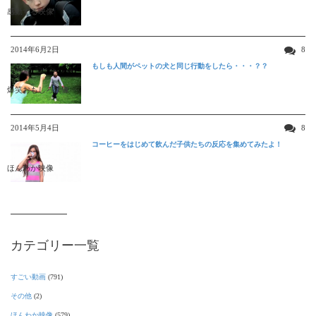
感動する映像
2014年6月2日
8
もしも人間がペットの犬と同じ行動をしたら・・・？？
爆笑おもしろ映像
2014年5月4日
8
コーヒーをはじめて飲んだ子供たちの反応を集めてみたよ！
ほんわか映像
カテゴリー一覧
すごい動画
(791)
その他
(2)
ほんわか映像
(579)