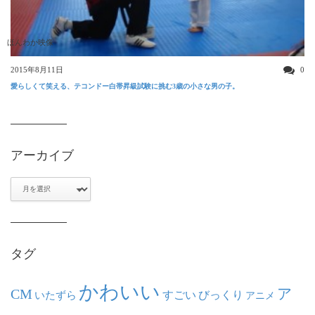
ほんわか映像
2015年8月11日
0
愛らしくて笑える、テコンドー白帯昇級試験に挑む3歳の小さな男の子。
アーカイブ
ア
ー
カ
イ
ブ
タグ
かわいい
ア
CM
いたずら
すごい
びっくり
アニメ