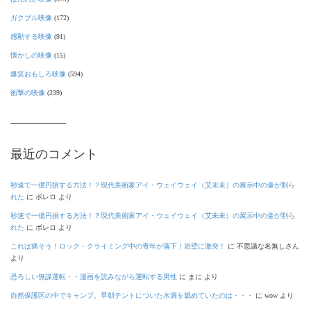
ガクブル映像
(172)
感動する映像
(91)
懐かしの映像
(15)
爆笑おもしろ映像
(594)
衝撃の映像
(239)
最近のコメント
秒速で一億円損する方法！？現代美術家アイ・ウェイウェイ（艾未未）の展示中の壷が割ら
れた
に
ボレロ
より
秒速で一億円損する方法！？現代美術家アイ・ウェイウェイ（艾未未）の展示中の壷が割ら
れた
に
ボレロ
より
これは痛そう！ロック・クライミング中の青年が落下！岩壁に激突！
に
不思議な名無しさん
より
恐ろしい無謀運転・・漫画を読みながら運転する男性
に
まに
より
自然保護区の中でキャンプ。早朝テントについた水滴を舐めていたのは・・・
に
wow
より