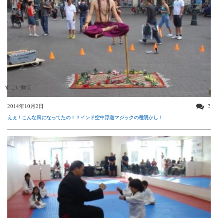
すごい動画
2014年10月2日
3
えぇ！こんな風になってたの！？インド空中浮遊マジックの種明かし！