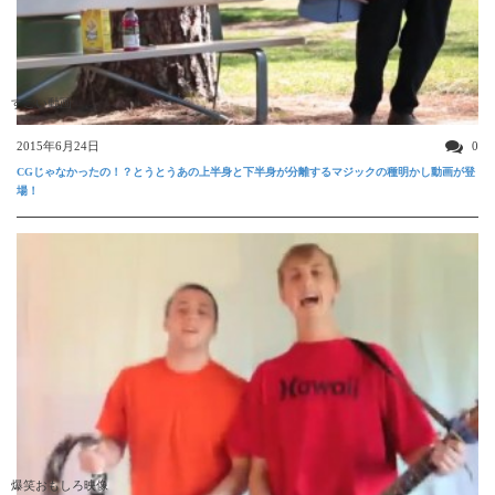
すごい動画
2015年6月24日
0
CGじゃなかったの！？とうとうあの上半身と下半身が分離するマジックの種明かし動画が登
場！
爆笑おもしろ映像