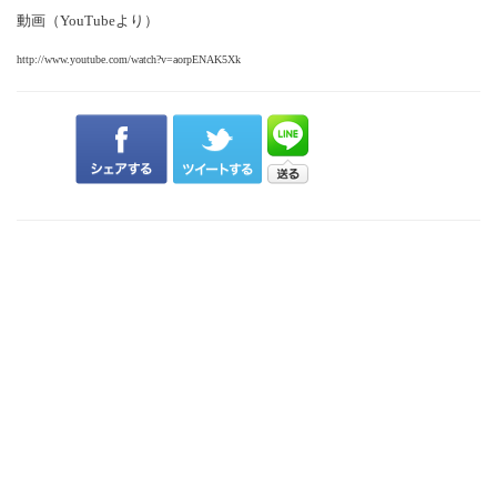
動画（YouTubeより）
http://www.youtube.com/watch?v=aorpENAK5Xk