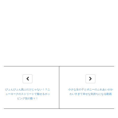
ぴょんぴょん跳ぶだけじゃない！？ニ
小さな女の子とポニーのふれあいがか
ューヨークのストリートで魅せるホッ
わいすぎて幸せな気持ちになる動画
ピング技の数々！