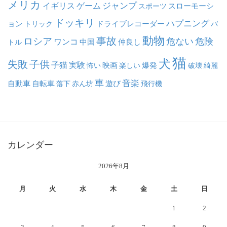
メリカ
ジャンプ
イギリス
ゲーム
スポーツ
スローモーシ
ドッキリ
ハプニング
ョン
ドライブレコーダー
トリック
バ
動物
事故
ロシア
危ない
危険
ワンコ
中国
仲良し
トル
猫
犬
失敗
子供
子猫
実験
映画
怖い
楽しい
爆発
破壊
綺麗
車
音楽
自動車
自転車
落下
赤ん坊
遊び
飛行機
カレンダー
2026年8月
月
火
水
木
金
土
日
1
2