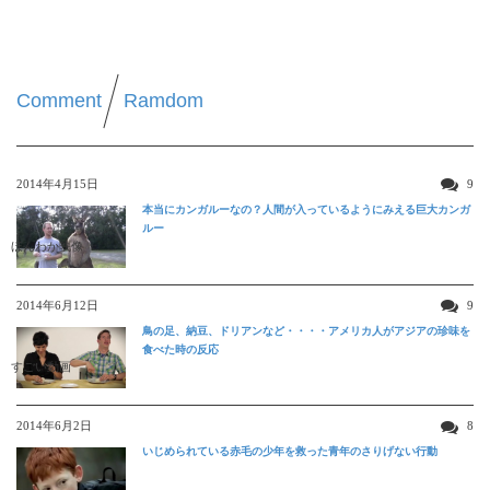
Comment
Ramdom
2014年4月15日
9
本当にカンガルーなの？人間が入っているようにみえる巨大カンガ
ルー
ほんわか映像
2014年6月12日
9
鳥の足、納豆、ドリアンなど・・・・アメリカ人がアジアの珍味を
食べた時の反応
すごい動画
2014年6月2日
8
いじめられている赤毛の少年を救った青年のさりげない行動