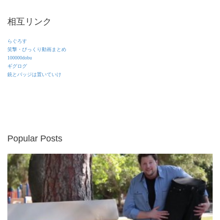
相互リンク
らぐろす
笑撃・びっくり動画まとめ
100000dobu
ギグログ
銃とバッジは置いていけ
Popular Posts