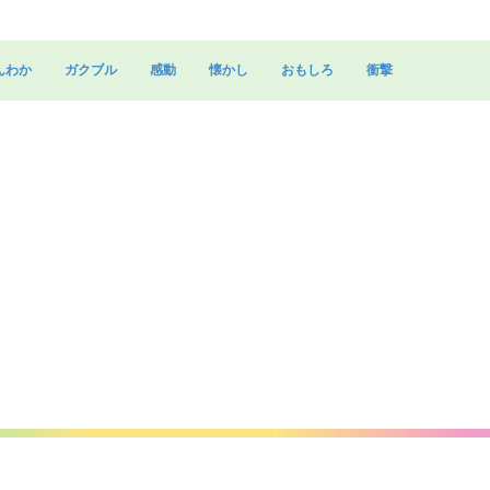
んわか
ガクブル
感動
懐かし
おもしろ
衝撃