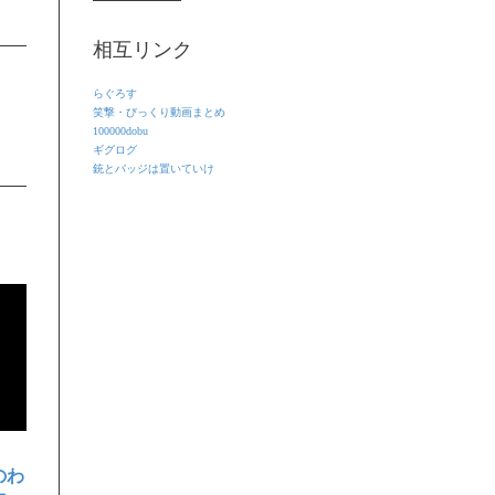
相互リンク
らぐろす
笑撃・びっくり動画まとめ
100000dobu
ギグログ
銃とバッジは置いていけ
のわ