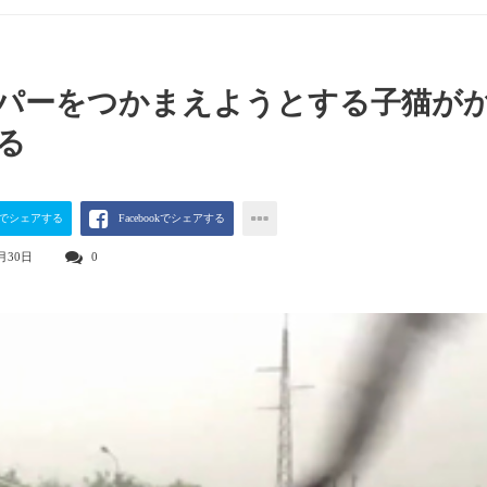
パーをつかまえようとする子猫が
る
terでシェアする
Facebookでシェアする
月30日
0