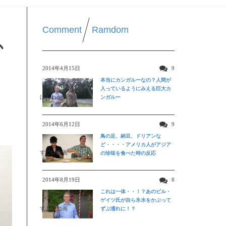
Comment
Ramdom
か
2014年4月15日
9
本当にカンガルーなの？人間が
入っているようにみえる巨大カ
ほんわか映像
ンガルー
2014年6月12日
9
鳥の足、納豆、ドリアンな
ど・・・・アメリカ人がアジア
すごい動画
の珍味を食べた時の反応
2014年8月19日
8
これは一体・・！？あのビル・
ゲイツ氏が自ら氷水をかぶって
すごい動画
ずぶ濡れに！？