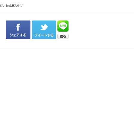
tch?v=IyoIsHJU04U