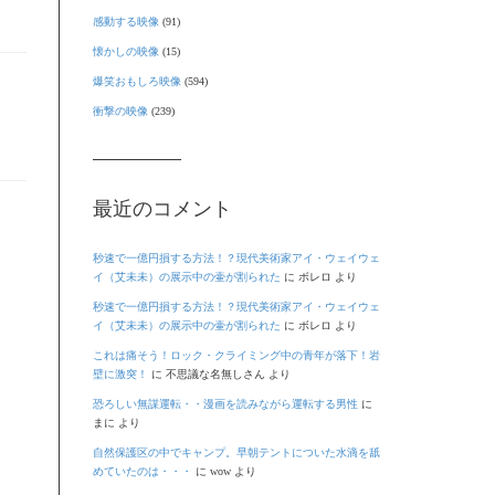
感動する映像
(91)
懐かしの映像
(15)
爆笑おもしろ映像
(594)
衝撃の映像
(239)
最近のコメント
秒速で一億円損する方法！？現代美術家アイ・ウェイウェ
イ（艾未未）の展示中の壷が割られた
に
ボレロ
より
秒速で一億円損する方法！？現代美術家アイ・ウェイウェ
イ（艾未未）の展示中の壷が割られた
に
ボレロ
より
これは痛そう！ロック・クライミング中の青年が落下！岩
壁に激突！
に
不思議な名無しさん
より
恐ろしい無謀運転・・漫画を読みながら運転する男性
に
まに
より
自然保護区の中でキャンプ。早朝テントについた水滴を舐
めていたのは・・・
に
wow
より