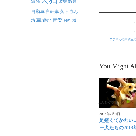
犬
爆発
破壊
綺麗
自動車
自転車
落下
赤ん
車
音楽
坊
遊び
飛行機
アフリカの高校生
You Might Al
ほんわか映像
2014年2月4日
足短くてかわい
ー犬たちの201