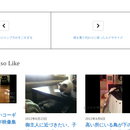
のジャンプ力がすごすぎる
猫を重り代わりに使ったエクササイズ
so Like
ほんわか映像
ほんわか映像
いコーギ
2012年6月23日
2012年4月6日
3年映像集
御主人に近づきたい、子
高い所にいる鳥が下