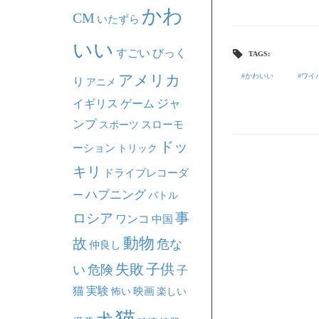
かわ
CM
いたずら
いい
すごい
びっく
TAGS:
アメリカ
かわいい
ワイ
り
アニメ
ジャ
イギリス
ゲーム
ンプ
スポーツ
スローモ
ドッ
ーション
トリック
キリ
ドライブレコーダ
ハプニング
ー
バトル
事
ロシア
ワンコ
中国
動物
故
危な
仲良し
失敗
子供
い
危険
子
猫
実験
映画
怖い
楽しい
猫