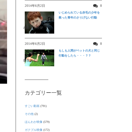
2014年6月2日
8
いじめられている赤毛の少年を
救った青年のさりげない行動
感動する映像
2014年6月2日
8
もしも人間がペットの犬と同じ
行動をしたら・・・？？
爆笑おもしろ映像
カテゴリー一覧
すごい動画
(791)
その他
(2)
ほんわか映像
(579)
ガクブル映像
(172)