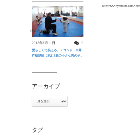
http://www.youtube.com/wa
ほんわか映像
2015年8月11日
0
愛らしくて笑える、テコンドー白帯
昇級試験に挑む3歳の小さな男の子。
アーカイブ
ア
ー
カ
イ
ブ
タグ