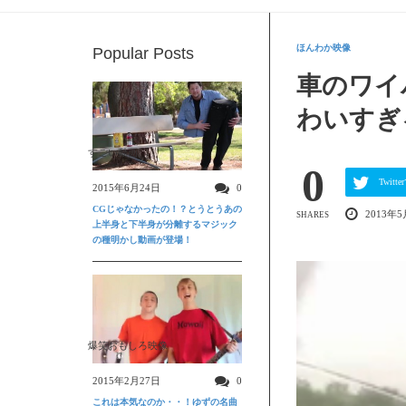
ほんわか映像
Popular Posts
車のワイ
わいすぎ
すごい動画
0
Twit
2015年6月24日
0
CGじゃなかったの！？とうとうあの
2013年5
SHARES
上半身と下半身が分離するマジック
の種明かし動画が登場！
爆笑おもしろ映像
2015年2月27日
0
これは本気なのか・・！ゆずの名曲