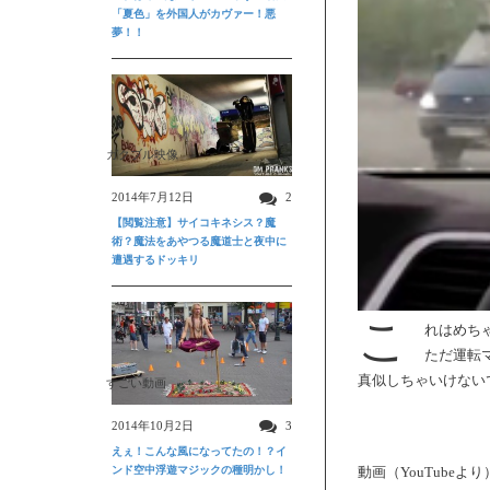
「夏色」を外国人がカヴァー！悪
夢！！
ガクブル映像
2014年7月12日
2
【閲覧注意】サイコキネシス？魔
術？魔法をあやつる魔道士と夜中に
遭遇するドッキリ
こ
れはめち
ただ運転
真似しちゃいけない
すごい動画
2014年10月2日
3
えぇ！こんな風になってたの！？イ
ンド空中浮遊マジックの種明かし！
動画（YouTubeより