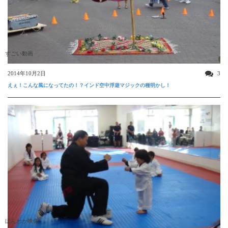
すごい動画
2014年10月2日
3
えぇ！こんな風になってたの！？インド空中浮遊マジックの種明かし！
ほんわか映像