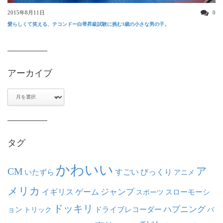
2015年8月11日
0
愛らしくて笑える、テコンドー白帯昇級試験に挑む3歳の小さな男の子。
アーカイブ
ア
ー
カ
イ
ブ
タグ
かわいい
ア
CM
いたずら
すごい
びっくり
アニメ
メリカ
ジャンプ
イギリス
ゲーム
スポーツ
スローモーシ
ドッキリ
ハプニング
ョン
ドライブレコーダー
トリック
バ