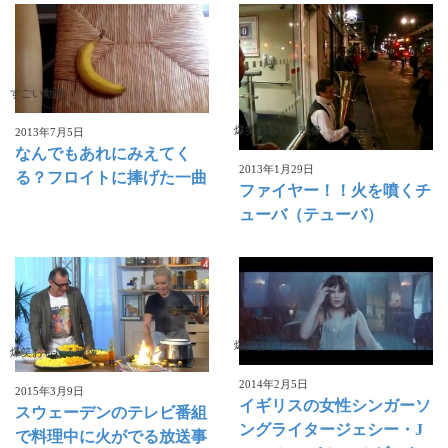
すごい動画
爆笑おもしろ映像
2013年7月5日
なんでもあれにみえてく
2013年1月29日
る？フロイトに捧げた一曲
ファイヤー！！火を噴くチ
ューバ（テューバ）
爆笑おもしろ映像
爆笑おもしろ映像
2014年2月5日
2015年3月9日
イギリスの女性シンガーソ
スウェーデンのテレビ番組
ングライタージェシー・J
で料理中に火がでる放送事