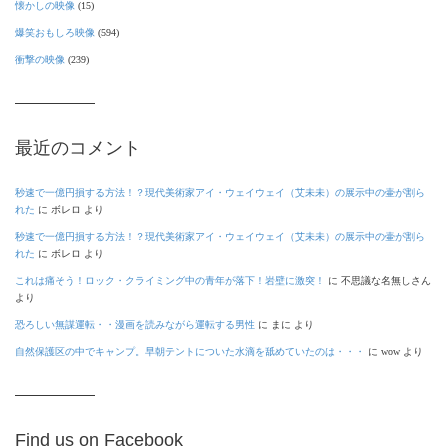
懐かしの映像
(15)
爆笑おもしろ映像
(594)
衝撃の映像
(239)
最近のコメント
秒速で一億円損する方法！？現代美術家アイ・ウェイウェイ（艾未未）の展示中の壷が割ら
れた
に
ボレロ
より
秒速で一億円損する方法！？現代美術家アイ・ウェイウェイ（艾未未）の展示中の壷が割ら
れた
に
ボレロ
より
これは痛そう！ロック・クライミング中の青年が落下！岩壁に激突！
に
不思議な名無しさん
より
恐ろしい無謀運転・・漫画を読みながら運転する男性
に
まに
より
自然保護区の中でキャンプ。早朝テントについた水滴を舐めていたのは・・・
に
wow
より
Find us on Facebook