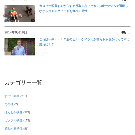
カロリー消費するからすぐ摂取しないとね♪スポーツジムで運動し
ながらジャンクフードを食べる男性
爆笑おもしろ映像
2014年8月19日
8
これは一体・・！？あのビル・ゲイツ氏が自ら氷水をかぶってずぶ
濡れに！？
すごい動画
カテゴリー一覧
すごい動画
(791)
その他
(2)
ほんわか映像
(579)
ガクブル映像
(172)
感動する映像
(91)