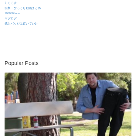
らぐろす
笑撃・びっくり動画まとめ
100000dobu
ギグログ
銃とバッジは置いていけ
Popular Posts