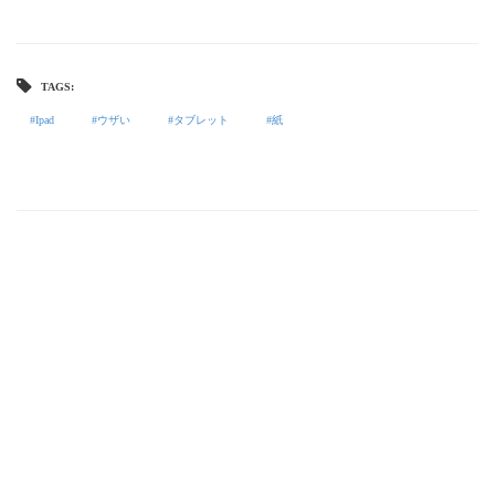
TAGS:
Ipad
ウザい
タブレット
紙