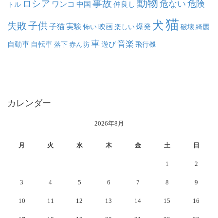
動物
事故
ロシア
危ない
危険
ワンコ
中国
仲良し
トル
猫
犬
失敗
子供
子猫
実験
映画
怖い
楽しい
爆発
破壊
綺麗
車
音楽
自動車
自転車
落下
赤ん坊
遊び
飛行機
カレンダー
2026年8月
月
火
水
木
金
土
日
1
2
3
4
5
6
7
8
9
10
11
12
13
14
15
16