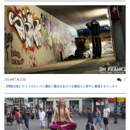
ガクブル映像
2014年7月12日
2
【閲覧注意】サイコキネシス？魔術？魔法をあやつる魔道士と夜中に遭遇するドッキリ