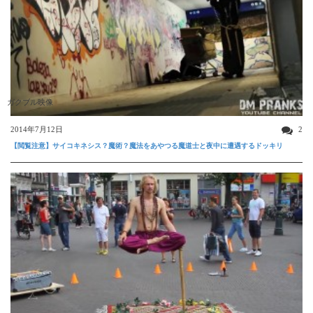
ガクブル映像
2014年7月12日
2
【閲覧注意】サイコキネシス？魔術？魔法をあやつる魔道士と夜中に遭遇するドッキリ