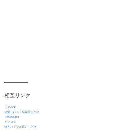
相互リンク
らぐろす
笑撃・びっくり動画まとめ
100000dobu
ギグログ
銃とバッジは置いていけ