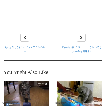
あれ意外とかわいい？ヤマアラシの動
何故か牧場にラジコンカーがやってき
画
たwww牛も興味津々
You Might Also Like
ほんわか映像
ほんわか映像