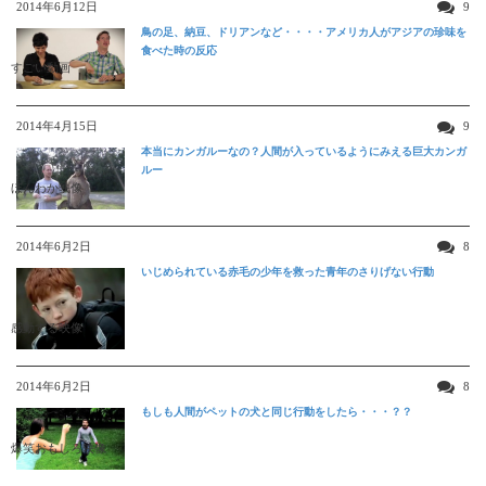
2014年6月12日
9
鳥の足、納豆、ドリアンなど・・・・アメリカ人がアジアの珍味を
食べた時の反応
すごい動画
2014年4月15日
9
本当にカンガルーなの？人間が入っているようにみえる巨大カンガ
ルー
ほんわか映像
2014年6月2日
8
いじめられている赤毛の少年を救った青年のさりげない行動
感動する映像
2014年6月2日
8
もしも人間がペットの犬と同じ行動をしたら・・・？？
爆笑おもしろ映像