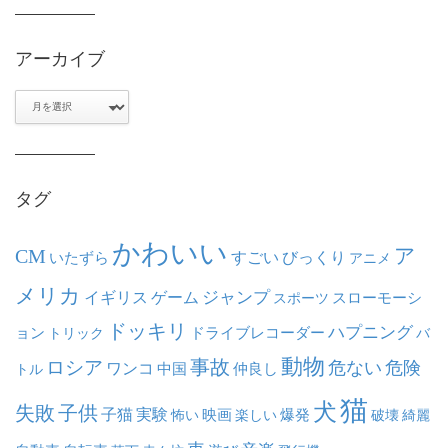
アーカイブ
ア
ー
カ
イ
ブ
タグ
かわいい
ア
CM
いたずら
すごい
びっくり
アニメ
メリカ
ジャンプ
イギリス
ゲーム
スポーツ
スローモーシ
ドッキリ
ハプニング
ョン
ドライブレコーダー
トリック
バ
動物
事故
ロシア
危ない
危険
ワンコ
中国
仲良し
トル
猫
犬
失敗
子供
子猫
実験
映画
怖い
楽しい
爆発
破壊
綺麗