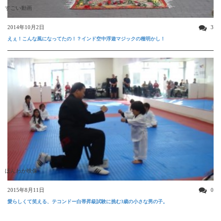
すごい動画
2014年10月2日
3
えぇ！こんな風になってたの！？インド空中浮遊マジックの種明かし！
ほんわか映像
2015年8月11日
0
愛らしくて笑える、テコンドー白帯昇級試験に挑む3歳の小さな男の子。