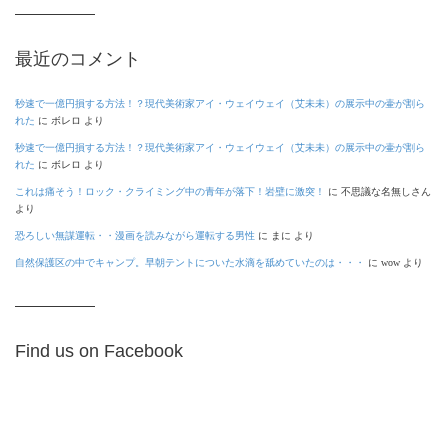
最近のコメント
秒速で一億円損する方法！？現代美術家アイ・ウェイウェイ（艾未未）の展示中の壷が割ら
れた
に
ボレロ
より
秒速で一億円損する方法！？現代美術家アイ・ウェイウェイ（艾未未）の展示中の壷が割ら
れた
に
ボレロ
より
これは痛そう！ロック・クライミング中の青年が落下！岩壁に激突！
に
不思議な名無しさん
より
恐ろしい無謀運転・・漫画を読みながら運転する男性
に
まに
より
自然保護区の中でキャンプ。早朝テントについた水滴を舐めていたのは・・・
に
wow
より
Find us on Facebook