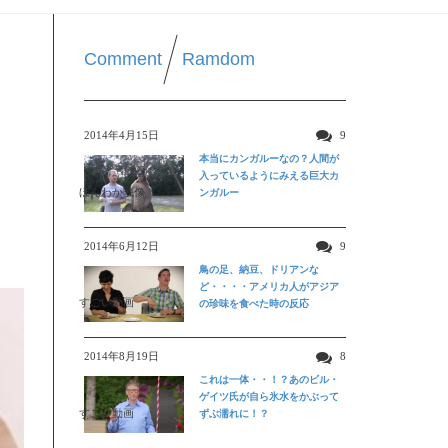
Comment
Ramdom
カ
2014年4月15日
9
本当にカンガルーなの？人間が
入っているようにみえる巨大カ
ほんわか映像
ンガルー
2014年6月12日
9
鳥の足、納豆、ドリアンな
ど・・・・アメリカ人がアジア
すごい動画
の珍味を食べた時の反応
2014年8月19日
8
これは一体・・！？あのビル・
ゲイツ氏が自ら氷水をかぶって
すごい動画
ずぶ濡れに！？