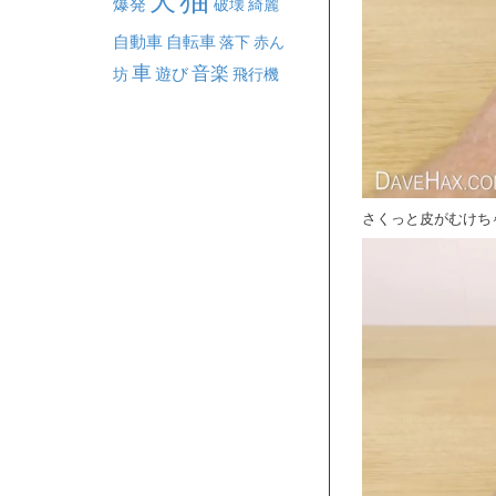
犬
爆発
破壊
綺麗
自動車
自転車
落下
赤ん
車
音楽
坊
遊び
飛行機
さくっと皮がむけち