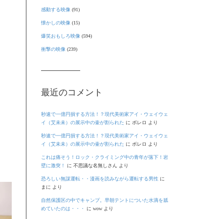
感動する映像
(91)
懐かしの映像
(15)
爆笑おもしろ映像
(594)
衝撃の映像
(239)
最近のコメント
秒速で一億円損する方法！？現代美術家アイ・ウェイウェ
イ（艾未未）の展示中の壷が割られた
に
ボレロ
より
秒速で一億円損する方法！？現代美術家アイ・ウェイウェ
イ（艾未未）の展示中の壷が割られた
に
ボレロ
より
これは痛そう！ロック・クライミング中の青年が落下！岩
壁に激突！
に
不思議な名無しさん
より
恐ろしい無謀運転・・漫画を読みながら運転する男性
に
まに
より
自然保護区の中でキャンプ。早朝テントについた水滴を舐
めていたのは・・・
に
wow
より