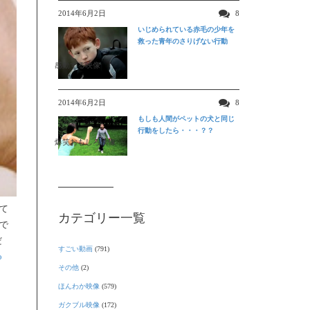
2014年6月2日
8
いじめられている赤毛の少年を
救った青年のさりげない行動
感動する映像
2014年6月2日
8
もしも人間がペットの犬と同じ
行動をしたら・・・？？
爆笑おもしろ映像
て
カテゴリー一覧
で
だ
すごい動画
(791)
o
その他
(2)
ほんわか映像
(579)
ガクブル映像
(172)