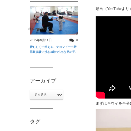
動画（YouTubeより
ほんわか映像
2015年8月11日
0
愛らしくて笑える、テコンドー白帯
昇級試験に挑む3歳の小さな男の子。
アーカイブ
ア
ー
カ
まずはキウイを半分
イ
ブ
タグ