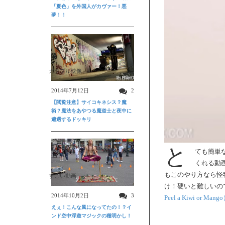
「夏色」を外国人がカヴァー！悪
夢！！
ガクブル映像
2014年7月12日
2
【閲覧注意】サイコキネシス？魔
術？魔法をあやつる魔道士と夜中に
遭遇するドッキリ
と
ても簡単
くれる動
もこのやり方なら怪
すごい動画
け！硬いと難しいの
2014年10月2日
3
Peel a Kiwi or Mang
えぇ！こんな風になってたの！？イ
ンド空中浮遊マジックの種明かし！