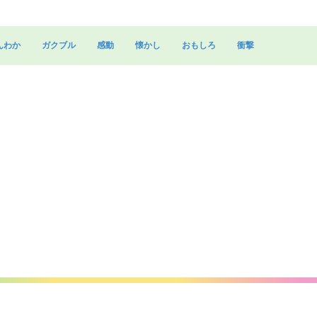
んわか
ガクブル
感動
懐かし
おもしろ
衝撃