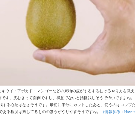
なキウイ・アボカド・マンゴーなどの果物の皮がするするむけるやり方を教え
画です。皮むきって面倒ですし、得意でないと指怪我しそうで怖いですよね。
我する心配はなさそうです。最初に半分にカットしたあと、使うのはコップ
である程度は熟してるもののほうがやりやすそうですね。
（情報参考：How t
o）