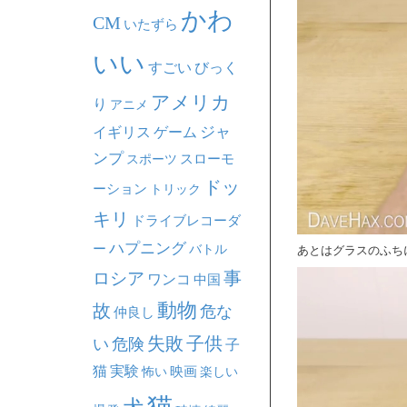
かわ
CM
いたずら
いい
すごい
びっく
アメリカ
り
アニメ
ジャ
イギリス
ゲーム
ンプ
スポーツ
スローモ
ドッ
ーション
トリック
キリ
ドライブレコーダ
ハプニング
ー
バトル
あとはグラスのふち
事
ロシア
ワンコ
中国
動物
故
危な
仲良し
失敗
子供
い
危険
子
猫
実験
映画
怖い
楽しい
猫