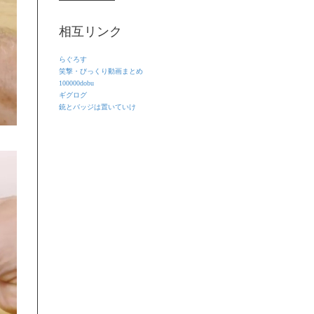
相互リンク
らぐろす
笑撃・びっくり動画まとめ
100000dobu
ギグログ
銃とバッジは置いていけ