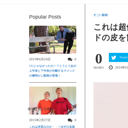
すごい動画
Popular Posts
これは超
ドの皮を
すごい動画
0
Twit
2015年6月24日
0
CGじゃなかったの！？とうとうあの
2014年9
SHARES
上半身と下半身が分離するマジック
の種明かし動画が登場！
爆笑おもしろ映像
2015年2月27日
0
これは本気なのか・・！ゆずの名曲