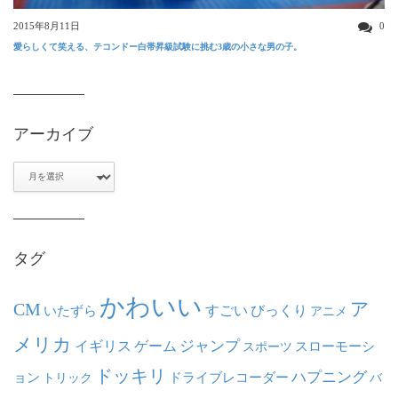
2015年8月11日
0
愛らしくて笑える、テコンドー白帯昇級試験に挑む3歳の小さな男の子。
アーカイブ
ア
ー
カ
イ
ブ
タグ
かわいい
ア
CM
いたずら
すごい
びっくり
アニメ
メリカ
ジャンプ
イギリス
ゲーム
スポーツ
スローモーシ
ドッキリ
ハプニング
ョン
ドライブレコーダー
トリック
バ