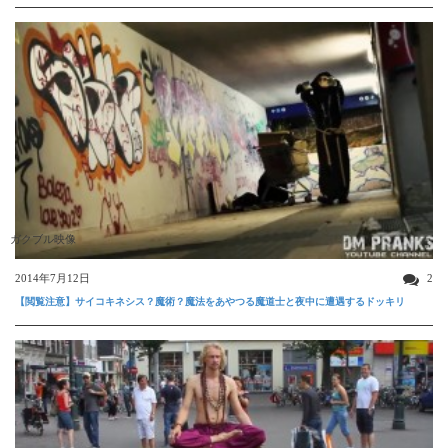
ガクブル映像
2014年7月12日
2
【閲覧注意】サイコキネシス？魔術？魔法をあやつる魔道士と夜中に遭遇するドッキリ