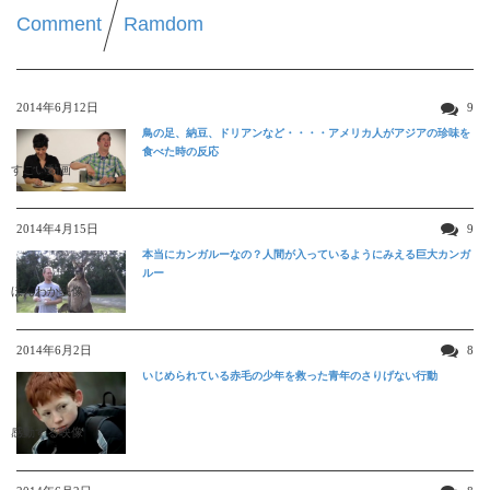
Comment
Ramdom
2014年6月12日
9
鳥の足、納豆、ドリアンなど・・・・アメリカ人がアジアの珍味を
食べた時の反応
すごい動画
2014年4月15日
9
本当にカンガルーなの？人間が入っているようにみえる巨大カンガ
ルー
ほんわか映像
2014年6月2日
8
いじめられている赤毛の少年を救った青年のさりげない行動
感動する映像