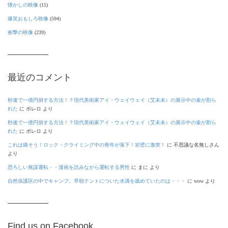
懐かしの映像
(15)
爆笑おもしろ映像
(594)
衝撃の映像
(239)
最近のコメント
秒速で一億円損する方法！？現代美術家アイ・ウェイウェイ（艾未未）の展示中の壷が割ら
れた
に
ボレロ
より
秒速で一億円損する方法！？現代美術家アイ・ウェイウェイ（艾未未）の展示中の壷が割ら
れた
に
ボレロ
より
これは痛そう！ロック・クライミング中の青年が落下！岩壁に激突！
に
不思議な名無しさん
より
恐ろしい無謀運転・・漫画を読みながら運転する男性
に
まに
より
自然保護区の中でキャンプ。早朝テントについた水滴を舐めていたのは・・・
に
wow
より
Find us on Facebook