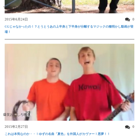
すごい動画
2015年6月24日
0
CGじゃなかったの！？とうとうあの上半身と下半身が分離するマジックの種明かし動画が登
場！
爆笑おもしろ映像
2015年2月27日
0
これは本気なのか・・！ゆずの名曲「夏色」を外国人がカヴァー！悪夢！！