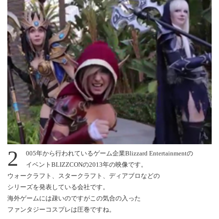
2
005年から行われているゲーム企業Blizzard Entertainmentの
イベントBLIZZCONの2013年の映像です。
ウォークラフト、スタークラフト、ディアブロなどの
シリーズを発表している会社です。
海外ゲームには疎いのですがこの気合の入った
ファンタジーコスプレは圧巻ですね。