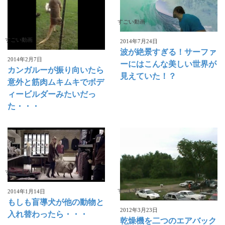
すごい動画
すごい動画
2014年7月24日
波が絶景すぎる！サーファ
2014年2月7日
ーにはこんな美しい世界が
カンガルーが振り向いたら
見えていた！？
意外と筋肉ムキムキでボデ
ィービルダーみたいだっ
た・・・
すごい動画
すごい動画
2014年1月14日
もしも盲導犬が他の動物と
2012年3月23日
入れ替わったら・・・
乾燥機を二つのエアバック