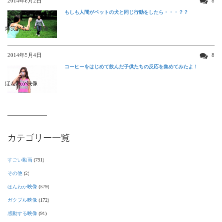
2014年6月2日
8
もしも人間がペットの犬と同じ行動をしたら・・・？？
爆笑おもしろ映像
2014年5月4日
8
コーヒーをはじめて飲んだ子供たちの反応を集めてみたよ！
ほんわか映像
カテゴリー一覧
すごい動画
(791)
その他
(2)
ほんわか映像
(579)
ガクブル映像
(172)
感動する映像
(91)