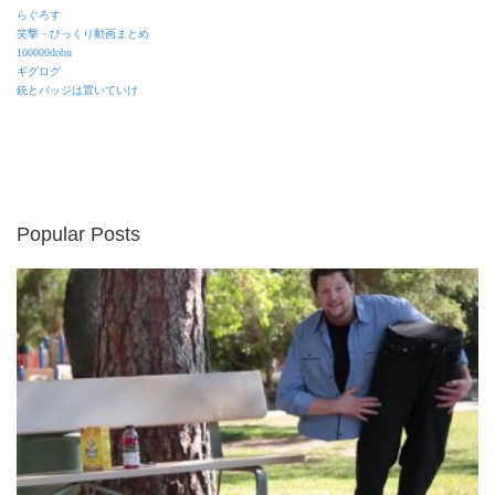
らぐろす
笑撃・びっくり動画まとめ
100000dobu
ギグログ
銃とバッジは置いていけ
Popular Posts