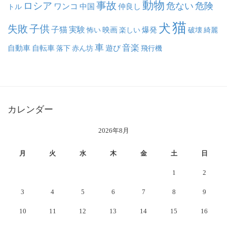
動物
事故
ロシア
危ない
危険
ワンコ
中国
仲良し
トル
猫
犬
失敗
子供
子猫
実験
映画
怖い
楽しい
爆発
破壊
綺麗
車
音楽
自動車
自転車
落下
赤ん坊
遊び
飛行機
カレンダー
2026年8月
月
火
水
木
金
土
日
1
2
3
4
5
6
7
8
9
10
11
12
13
14
15
16