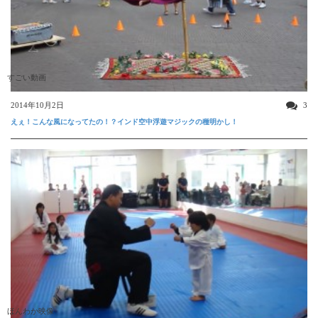
すごい動画
2014年10月2日
3
えぇ！こんな風になってたの！？インド空中浮遊マジックの種明かし！
ほんわか映像