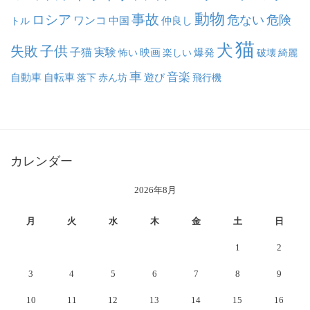
動物
事故
ロシア
危ない
危険
ワンコ
中国
仲良し
トル
猫
犬
失敗
子供
子猫
実験
映画
怖い
楽しい
爆発
破壊
綺麗
車
音楽
自動車
自転車
落下
赤ん坊
遊び
飛行機
カレンダー
2026年8月
月
火
水
木
金
土
日
1
2
3
4
5
6
7
8
9
10
11
12
13
14
15
16