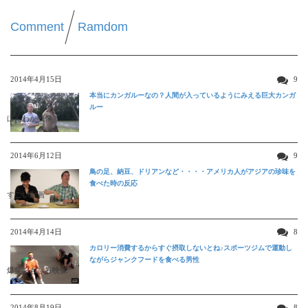
Comment
Ramdom
2014年4月15日
9
本当にカンガルーなの？人間が入っているようにみえる巨大カンガ
ルー
ほんわか映像
2014年6月12日
9
鳥の足、納豆、ドリアンなど・・・・アメリカ人がアジアの珍味を
食べた時の反応
すごい動画
2014年4月14日
8
カロリー消費するからすぐ摂取しないとね♪スポーツジムで運動し
ながらジャンクフードを食べる男性
爆笑おもしろ映像
2014年8月19日
8