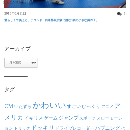
ほんわか映像
2015年8月11日
0
愛らしくて笑える、テコンドー白帯昇級試験に挑む3歳の小さな男の子。
アーカイブ
ア
ー
カ
イ
ブ
タグ
かわいい
ア
CM
いたずら
すごい
びっくり
アニメ
メリカ
ジャンプ
イギリス
ゲーム
スポーツ
スローモーシ
ドッキリ
ハプニング
ョン
ドライブレコーダー
トリック
バ