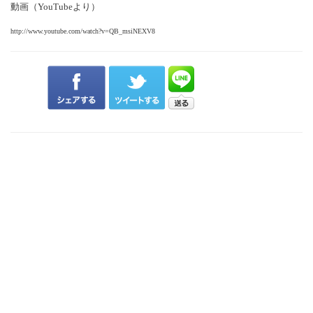
動画（YouTubeより）
http://www.youtube.com/watch?v=QB_msiNEXV8