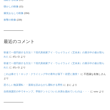
懐かしの映像
(15)
爆笑おもしろ映像
(594)
衝撃の映像
(239)
最近のコメント
秒速で一億円損する方法！？現代美術家アイ・ウェイウェイ（艾未未）の展示中の壷が割ら
れた
に
ボレロ
より
秒速で一億円損する方法！？現代美術家アイ・ウェイウェイ（艾未未）の展示中の壷が割ら
れた
に
ボレロ
より
これは痛そう！ロック・クライミング中の青年が落下！岩壁に激突！
に
不思議な名無しさん
より
恐ろしい無謀運転・・漫画を読みながら運転する男性
に
まに
より
自然保護区の中でキャンプ。早朝テントについた水滴を舐めていたのは・・・
に
wow
より