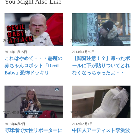
You Might Also Like
ガクブル映像
爆笑おもしろ映像
2014年1月15日
2014年1月30日
これはやめて・・・悪魔の
【閲覧注意！？】凍ったポ
赤ちゃんロボット「Devil
ールに下が貼りついてとれ
Baby」恐怖ドッキリ
なくなっちゃったよ・・
すごい動画
すごい動画
2013年6月2日
2013年3月4日
野球場で女性リポーターに
中国人アーティスト李洪波