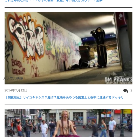
これは本気なのか・・！ゆずの名曲「夏色」を外国人がカヴァー！悪夢！！
ガクブル映像
2014年7月12日
2
【閲覧注意】サイコキネシス？魔術？魔法をあやつる魔道士と夜中に遭遇するドッキリ