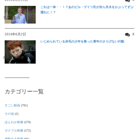
これは一体・・！？あのビル・ゲイツ氏が自ら氷水をかぶってずぶ
濡れに！？
すごい動画
2014年6月2日
8
いじめられている赤毛の少年を救った青年のさりげない行動
感動する映像
カテゴリー一覧
すごい動画
(791)
その他
(2)
ほんわか映像
(579)
ガクブル映像
(172)
感動する映像
(91)