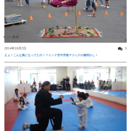
すごい動画
2014年10月2日
3
えぇ！こんな風になってたの！？インド空中浮遊マジックの種明かし！