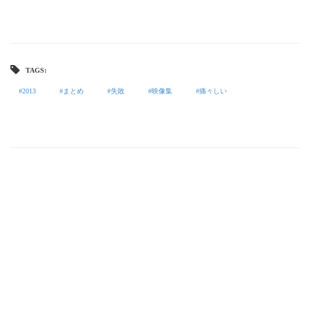
TAGS:
2013
まとめ
失敗
映像集
痛々しい