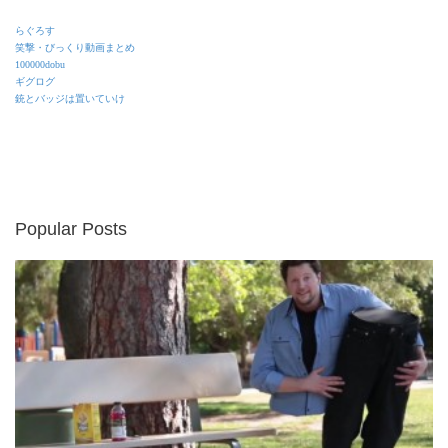
らぐろす
笑撃・びっくり動画まとめ
100000dobu
ギグログ
銃とバッジは置いていけ
Popular Posts