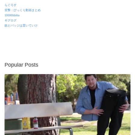
らぐろす
笑撃・びっくり動画まとめ
100000dobu
ギグログ
銃とバッジは置いていけ
Popular Posts