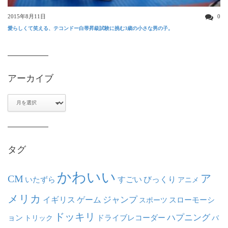
2015年8月11日
0
愛らしくて笑える、テコンドー白帯昇級試験に挑む3歳の小さな男の子。
アーカイブ
ア
ー
カ
イ
ブ
タグ
かわいい
ア
CM
いたずら
すごい
びっくり
アニメ
メリカ
ジャンプ
イギリス
ゲーム
スポーツ
スローモーシ
ドッキリ
ハプニング
ョン
ドライブレコーダー
トリック
バ