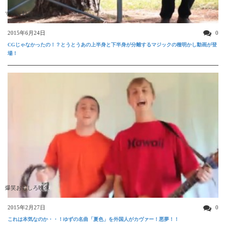
すごい動画
2015年6月24日
0
CGじゃなかったの！？とうとうあの上半身と下半身が分離するマジックの種明かし動画が登
場！
爆笑おもしろ映像
2015年2月27日
0
これは本気なのか・・！ゆずの名曲「夏色」を外国人がカヴァー！悪夢！！