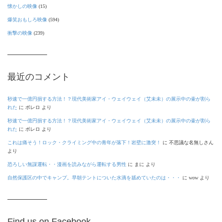
懐かしの映像
(15)
爆笑おもしろ映像
(594)
衝撃の映像
(239)
最近のコメント
秒速で一億円損する方法！？現代美術家アイ・ウェイウェイ（艾未未）の展示中の壷が割ら
れた
に
ボレロ
より
秒速で一億円損する方法！？現代美術家アイ・ウェイウェイ（艾未未）の展示中の壷が割ら
れた
に
ボレロ
より
これは痛そう！ロック・クライミング中の青年が落下！岩壁に激突！
に
不思議な名無しさん
より
恐ろしい無謀運転・・漫画を読みながら運転する男性
に
まに
より
自然保護区の中でキャンプ。早朝テントについた水滴を舐めていたのは・・・
に
wow
より
Find us on Facebook