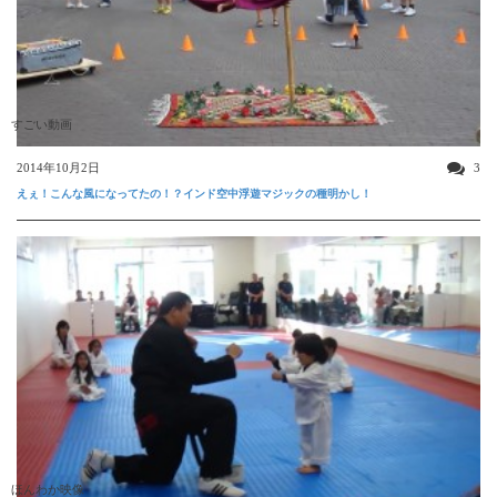
すごい動画
2014年10月2日
3
えぇ！こんな風になってたの！？インド空中浮遊マジックの種明かし！
ほんわか映像