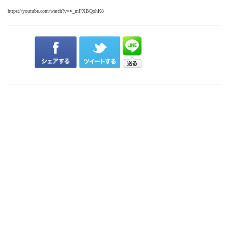
https://youtube.com/watch?v=v_mPXBQohK8