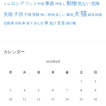
動物
事故
ロシア
危ない
危険
ワンコ
中国
仲良し
トル
猫
犬
失敗
子供
子猫
実験
映画
怖い
楽しい
爆発
破壊
綺麗
車
音楽
自動車
自転車
落下
赤ん坊
遊び
飛行機
カレンダー
2026年8月
月
火
水
木
金
土
日
1
2
3
4
5
6
7
8
9
10
11
12
13
14
15
16