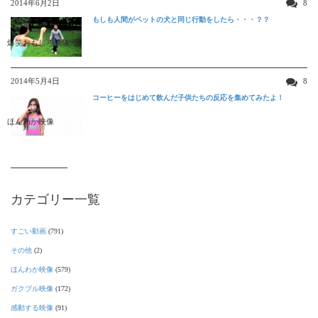
2014年6月2日
8
もしも人間がペットの犬と同じ行動をしたら・・・？？
爆笑おもしろ映像
2014年5月4日
8
コーヒーをはじめて飲んだ子供たちの反応を集めてみたよ！
ほんわか映像
カテゴリー一覧
すごい動画
(791)
その他
(2)
ほんわか映像
(579)
ガクブル映像
(172)
感動する映像
(91)