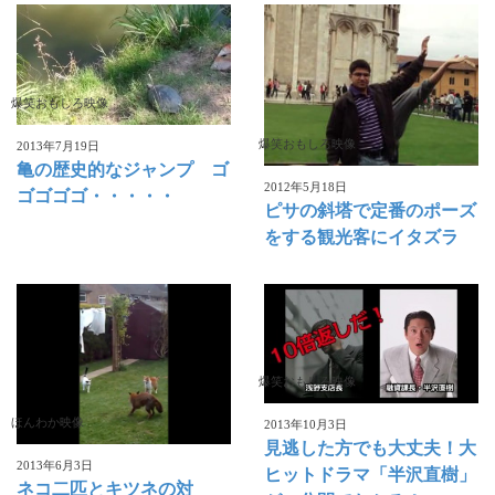
爆笑おもしろ映像
爆笑おもしろ映像
2013年7月19日
亀の歴史的なジャンプ ゴ
2012年5月18日
ゴゴゴゴ・・・・・
ピサの斜塔で定番のポーズ
をする観光客にイタズラ
爆笑おもしろ映像
ほんわか映像
2013年10月3日
見逃した方でも大丈夫！大
2013年6月3日
ヒットドラマ「半沢直樹」
ネコ二匹とキツネの対