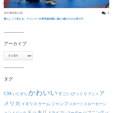
ほんわか映像
2015年8月11日
0
愛らしくて笑える、テコンドー白帯昇級試験に挑む3歳の小さな男の子。
アーカイブ
ア
ー
カ
イ
ブ
タグ
かわいい
ア
CM
いたずら
すごい
びっくり
アニメ
メリカ
ジャンプ
イギリス
ゲーム
スポーツ
スローモーシ
ドッキリ
ハプニング
ョン
ドライブレコーダー
トリック
バ