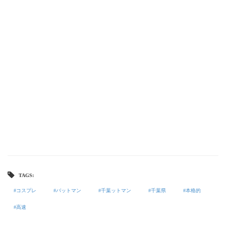
TAGS:
コスプレ
バットマン
千葉ットマン
千葉県
本格的
高速