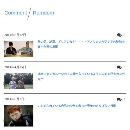
Comment
Ramdom
2014年6月12日
9
鳥の足、納豆、ドリアンなど・・・・アメリカ人がアジアの珍味を
食べた時の反応
すごい動画
2014年4月15日
9
本当にカンガルーなの？人間が入っているようにみえる巨大カンガ
ルー
ほんわか映像
2014年6月2日
8
いじめられている赤毛の少年を救った青年のさりげない行動
感動する映像