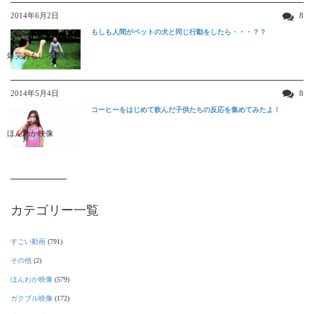
2014年6月2日
8
もしも人間がペットの犬と同じ行動をしたら・・・？？
爆笑おもしろ映像
2014年5月4日
8
コーヒーをはじめて飲んだ子供たちの反応を集めてみたよ！
ほんわか映像
カテゴリー一覧
すごい動画
(791)
その他
(2)
ほんわか映像
(579)
ガクブル映像
(172)