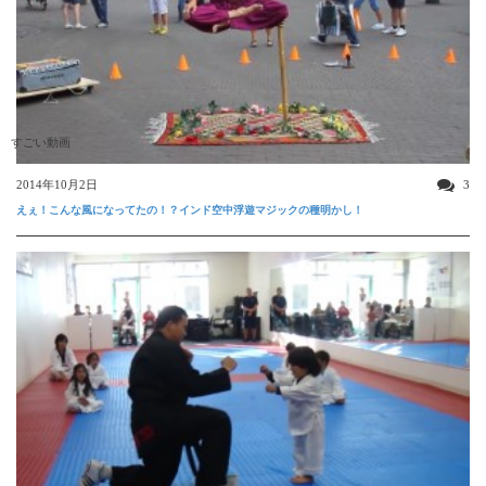
すごい動画
2014年10月2日
3
えぇ！こんな風になってたの！？インド空中浮遊マジックの種明かし！