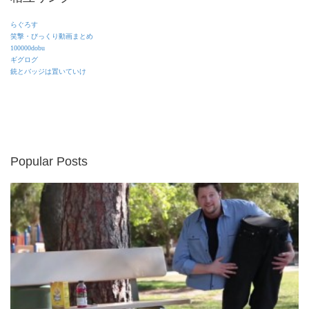
らぐろす
笑撃・びっくり動画まとめ
100000dobu
ギグログ
銃とバッジは置いていけ
Popular Posts