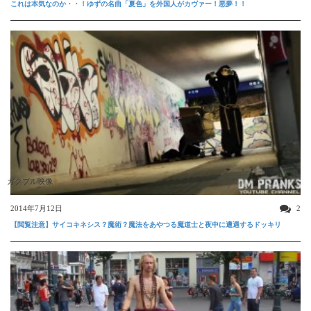
これは本気なのか・・！ゆずの名曲「夏色」を外国人がカヴァー！悪夢！！
ガクブル映像
2014年7月12日
2
【閲覧注意】サイコキネシス？魔術？魔法をあやつる魔道士と夜中に遭遇するドッキリ