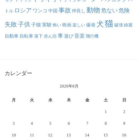
動物
事故
ロシア
危ない
危険
ワンコ
中国
仲良し
トル
猫
犬
失敗
子供
子猫
実験
映画
怖い
楽しい
爆発
破壊
綺麗
車
音楽
自動車
自転車
落下
赤ん坊
遊び
飛行機
カレンダー
2026年8月
月
火
水
木
金
土
日
1
2
3
4
5
6
7
8
9
10
11
12
13
14
15
16