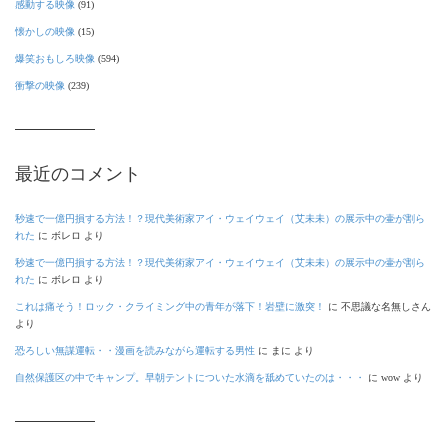
感動する映像
(91)
懐かしの映像
(15)
爆笑おもしろ映像
(594)
衝撃の映像
(239)
最近のコメント
秒速で一億円損する方法！？現代美術家アイ・ウェイウェイ（艾未未）の展示中の壷が割ら
れた
に
ボレロ
より
秒速で一億円損する方法！？現代美術家アイ・ウェイウェイ（艾未未）の展示中の壷が割ら
れた
に
ボレロ
より
これは痛そう！ロック・クライミング中の青年が落下！岩壁に激突！
に
不思議な名無しさん
より
恐ろしい無謀運転・・漫画を読みながら運転する男性
に
まに
より
自然保護区の中でキャンプ。早朝テントについた水滴を舐めていたのは・・・
に
wow
より