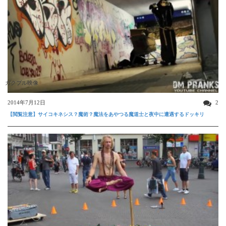
ガクブル映像
2014年7月12日
2
【閲覧注意】サイコキネシス？魔術？魔法をあやつる魔道士と夜中に遭遇するドッキリ