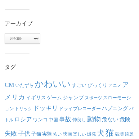
アーカイブ
ア
ー
カ
イ
ブ
タグ
かわいい
ア
CM
いたずら
すごい
びっくり
アニメ
メリカ
ジャンプ
イギリス
ゲーム
スポーツ
スローモーシ
ドッキリ
ハプニング
ョン
ドライブレコーダー
トリック
バ
動物
事故
ロシア
危ない
危険
ワンコ
中国
仲良し
トル
猫
犬
失敗
子供
子猫
実験
映画
怖い
楽しい
爆発
破壊
綺麗