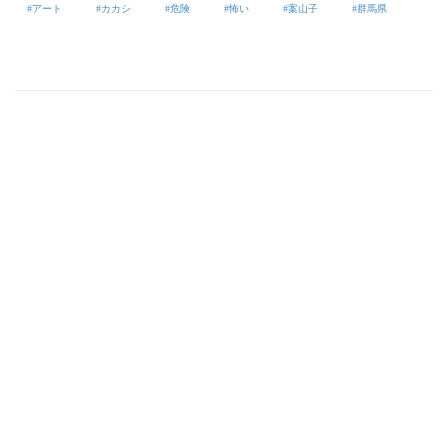
アート
カカシ
危険
怖い
案山子
群馬県