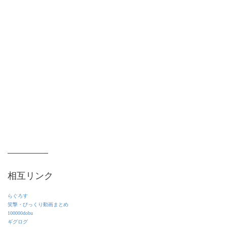
相互リンク
らぐろす
笑撃・びっくり動画まとめ
100000dobu
ギグログ