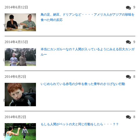
2014年6月12日
9
鳥の足、納豆、ドリアンなど・・・・アメリカ人がアジアの珍味を
食べた時の反応
すごい動画
2014年4月15日
9
本当にカンガルーなの？人間が入っているようにみえる巨大カンガ
ルー
ほんわか映像
2014年6月2日
8
いじめられている赤毛の少年を救った青年のさりげない行動
感動する映像
2014年6月2日
8
もしも人間がペットの犬と同じ行動をしたら・・・？？
爆笑おもしろ映像