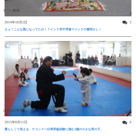
すごい動画
2014年10月2日
3
えぇ！こんな風になってたの！？インド空中浮遊マジックの種明かし！
ほんわか映像
2015年8月11日
0
愛らしくて笑える、テコンドー白帯昇級試験に挑む3歳の小さな男の子。