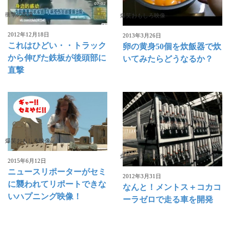
衝撃の映像
爆笑おもしろ映像
2012年12月18日
2013年3月26日
これはひどい・・トラック
卵の黄身50個を炊飯器で炊
から伸びた鉄板が後頭部に
いてみたらどうなるか？
直撃
爆笑おもしろ映像
爆笑おもしろ映像
2015年6月12日
ニュースリポーターがセミ
2012年3月31日
に襲われてリポートできな
なんと！メントス＋コカコ
いハプニング映像！
ーラゼロで走る車を開発