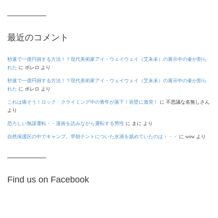
最近のコメント
秒速で一億円損する方法！？現代美術家アイ・ウェイウェイ（艾未未）の展示中の壷が割ら
れた
に
ボレロ
より
秒速で一億円損する方法！？現代美術家アイ・ウェイウェイ（艾未未）の展示中の壷が割ら
れた
に
ボレロ
より
これは痛そう！ロック・クライミング中の青年が落下！岩壁に激突！
に
不思議な名無しさん
より
恐ろしい無謀運転・・漫画を読みながら運転する男性
に
まに
より
自然保護区の中でキャンプ。早朝テントについた水滴を舐めていたのは・・・
に
wow
より
Find us on Facebook