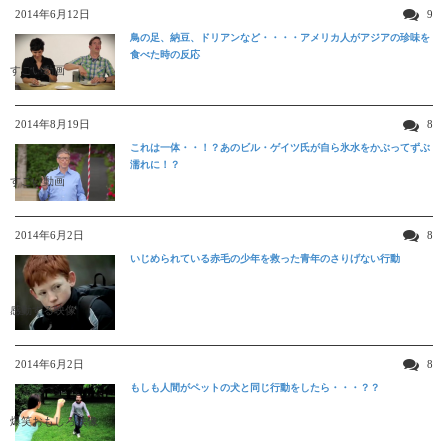
2014年6月12日
9
鳥の足、納豆、ドリアンなど・・・・アメリカ人がアジアの珍味を
食べた時の反応
すごい動画
2014年8月19日
8
これは一体・・！？あのビル・ゲイツ氏が自ら氷水をかぶってずぶ
濡れに！？
すごい動画
2014年6月2日
8
いじめられている赤毛の少年を救った青年のさりげない行動
感動する映像
2014年6月2日
8
もしも人間がペットの犬と同じ行動をしたら・・・？？
爆笑おもしろ映像