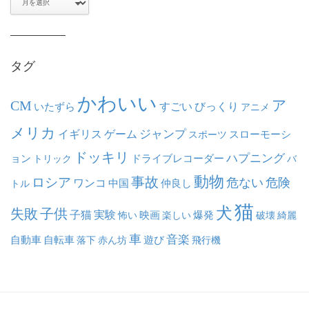
ー
カ
イ
ブ
タグ
かわいい
ア
CM
いたずら
すごい
びっくり
アニメ
メリカ
ジャンプ
イギリス
ゲーム
スポーツ
スローモーシ
ドッキリ
ハプニング
ョン
ドライブレコーダー
トリック
バ
動物
事故
ロシア
危ない
危険
ワンコ
中国
仲良し
トル
猫
犬
失敗
子供
子猫
実験
映画
怖い
楽しい
爆発
破壊
綺麗
車
音楽
自動車
自転車
落下
赤ん坊
遊び
飛行機