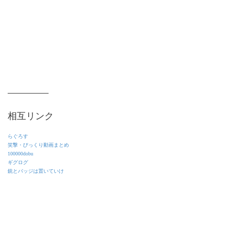
相互リンク
らぐろす
笑撃・びっくり動画まとめ
100000dobu
ギグログ
銃とバッジは置いていけ