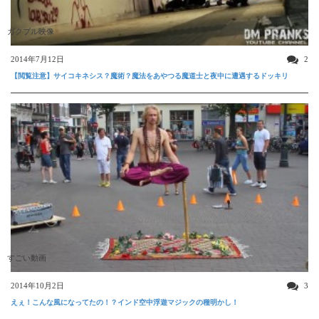
ガクブル映像
2014年7月12日
2
【閲覧注意】サイコキネシス？魔術？魔法をあやつる魔道士と夜中に遭遇するドッキリ
すごい動画
2014年10月2日
3
えぇ！こんな風になってたの！？インド空中浮遊マジックの種明かし！