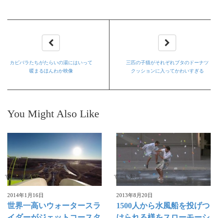
カピバラたちがたらいの湯にはいって
三匹の子猫がそれぞれブタのドーナツ
暖まるほんわか映像
クッションに入ってかわいすぎる
You Might Also Like
すごい動画
すごい動画
2014年1月16日
2013年8月20日
世界一高いウォータースラ
1500人から水風船を投げつ
イダーがジェットコースタ
けられる様をスローモーシ