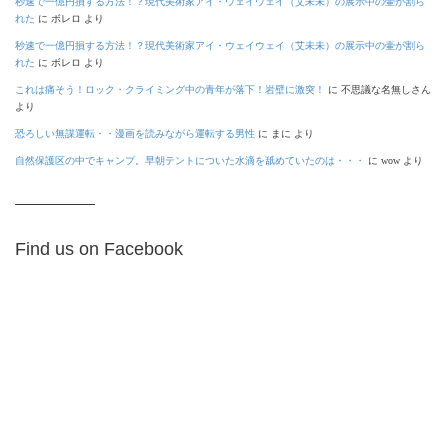
秒速で一億円損する方法！？現代美術家アイ・ウェイウェイ（艾未未）の展示中の壷が割ら
れた
に
ボレロ
より
秒速で一億円損する方法！？現代美術家アイ・ウェイウェイ（艾未未）の展示中の壷が割ら
れた
に
ボレロ
より
これは痛そう！ロック・クライミング中の青年が落下！岩壁に激突！
に
不思議な名無しさん
より
恐ろしい無謀運転・・漫画を読みながら運転する男性
に
まに
より
自然保護区の中でキャンプ。早朝テントについた水滴を舐めていたのは・・・
に
wow
より
Find us on Facebook