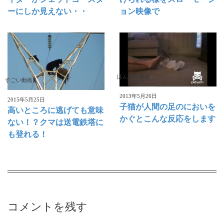
ーにしか見えない・・
ョン映像で
ほんわか映像
すごい動画
2013年5月26日
2015年5月25日
子猫が人間の足のにおいを
高いところに逃げても意味
かぐとこんな反応をします
ない！？クマは送電鉄塔に
も登れる！
コメントを残す