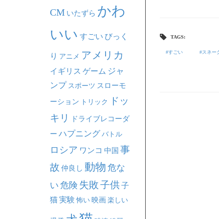
かわ
CM
いたずら
いい
すごい
びっく
TAGS:
アメリカ
すごい
スネー
り
アニメ
ジャ
イギリス
ゲーム
ンプ
スポーツ
スローモ
ドッ
ーション
トリック
キリ
ドライブレコーダ
ハプニング
ー
バトル
事
ロシア
ワンコ
中国
動物
故
危な
仲良し
失敗
子供
い
危険
子
猫
実験
映画
怖い
楽しい
猫