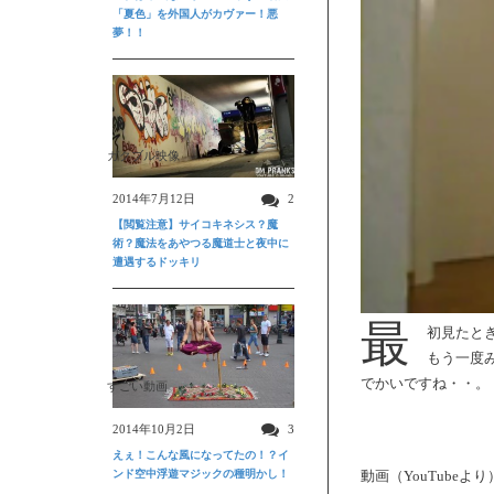
「夏色」を外国人がカヴァー！悪
夢！！
ガクブル映像
2014年7月12日
2
【閲覧注意】サイコキネシス？魔
術？魔法をあやつる魔道士と夜中に
遭遇するドッキリ
最
初見たと
もう一度
でかいですね・・。
すごい動画
2014年10月2日
3
えぇ！こんな風になってたの！？イ
ンド空中浮遊マジックの種明かし！
動画（YouTubeより