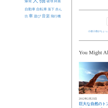
犬
爆発
破壊
綺麗
自動車
自転車
落下
赤ん
車
音楽
坊
遊び
飛行機
小便小僧がちょっ
You Might Al
すごい動画
2012年2月23日
巨大な自然のト