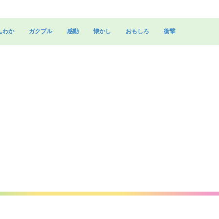
んわか
ガクブル
感動
懐かし
おもしろ
衝撃