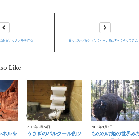
と茶色いカクテルを作る
酔っぱらっちゃったにゃ～、猫がBarにやってきた
so Like
すごい動画
すごい動画
2013年6月24日
2013年9月2日
ンネルを
うさぎのパルクール的ジ
もののけ姫の世界み