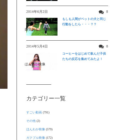
2014年6月2日
8
もしも人間がペットの犬と同じ
行動をしたら・・・？？
爆笑おもしろ映像
2014年5月4日
8
コーヒーをはじめて飲んだ子供
たちの反応を集めてみたよ！
ほんわか映像
カテゴリー一覧
すごい動画
(791)
その他
(2)
ほんわか映像
(579)
ガクブル映像
(172)