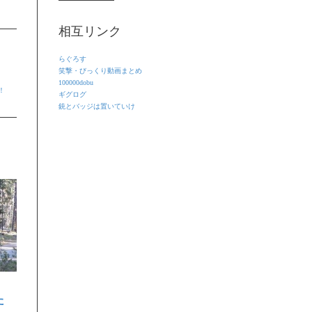
相互リンク
らぐろす
笑撃・びっくり動画まとめ
100000dobu
！
ギグログ
銃とバッジは置いていけ
た