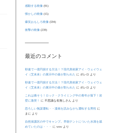
感動する映像
(91)
懐かしの映像
(15)
爆笑おもしろ映像
(594)
衝撃の映像
(239)
最近のコメント
秒速で一億円損する方法！？現代美術家アイ・ウェイウェ
イ（艾未未）の展示中の壷が割られた
に
ボレロ
より
秒速で一億円損する方法！？現代美術家アイ・ウェイウェ
イ（艾未未）の展示中の壷が割られた
に
ボレロ
より
これは痛そう！ロック・クライミング中の青年が落下！岩
壁に激突！
に
不思議な名無しさん
より
恐ろしい無謀運転・・漫画を読みながら運転する男性
に
まに
より
自然保護区の中でキャンプ。早朝テントについた水滴を舐
めていたのは・・・
に
wow
より