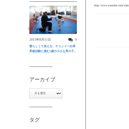
http://www.youtube.com/w
ほんわか映像
2015年8月11日
0
愛らしくて笑える、テコンドー白帯
昇級試験に挑む3歳の小さな男の子。
アーカイブ
ア
ー
カ
イ
ブ
タグ