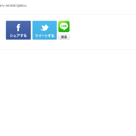
atch?v=M-9S8CQlMUw