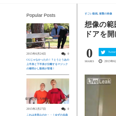
すごい動画
,
衝撃の映像
Popular Posts
想像の範
ドアを開
すごい動画
0
Twit
2015年6月24日
0
CGじゃなかったの！？とうとうあの
2013年6
SHARES
上半身と下半身が分離するマジック
の種明かし動画が登場！
爆笑おもしろ映像
2015年2月27日
0
これは本気なのか・・！ゆずの名曲