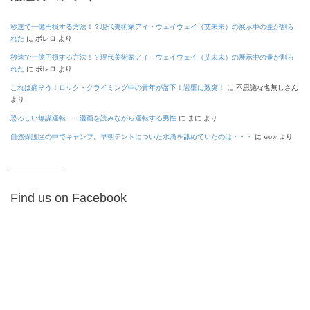
秒速で一億円損する方法！？現代美術家アイ・ウェイウェイ（艾未未）の展示中の壷が割ら
れた
に
ボレロ
より
秒速で一億円損する方法！？現代美術家アイ・ウェイウェイ（艾未未）の展示中の壷が割ら
れた
に
ボレロ
より
これは痛そう！ロック・クライミング中の青年が落下！岩壁に激突！
に
不思議な名無しさん
より
恐ろしい無謀運転・・漫画を読みながら運転する男性
に
まに
より
自然保護区の中でキャンプ。早朝テントについた水滴を舐めていたのは・・・
に
wow
より
Find us on Facebook