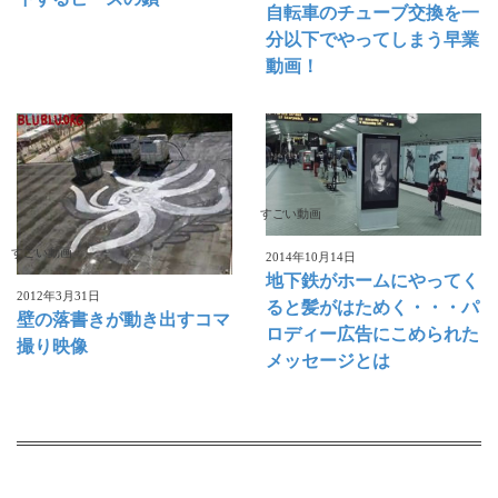
自転車のチューブ交換を一
分以下でやってしまう早業
動画！
すごい動画
すごい動画
2014年10月14日
地下鉄がホームにやってく
2012年3月31日
ると髪がはためく・・・パ
壁の落書きが動き出すコマ
ロディー広告にこめられた
撮り映像
メッセージとは