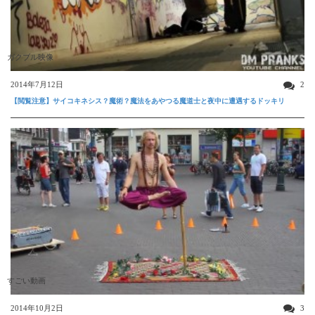
ガクブル映像
2014年7月12日
2
【閲覧注意】サイコキネシス？魔術？魔法をあやつる魔道士と夜中に遭遇するドッキリ
すごい動画
2014年10月2日
3