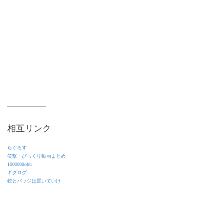
相互リンク
らぐろす
笑撃・びっくり動画まとめ
100000dobu
ギグログ
銃とバッジは置いていけ