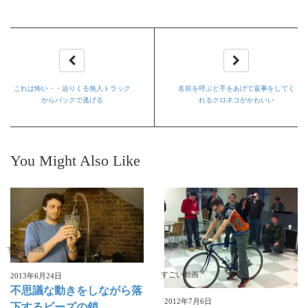
これは怖い・・迫りくる無人トラック
名前を呼ぶと手をあげて返事をしてく
からバックで逃げる
れるクロネコがかわいい
You Might Also Like
すごい動画
すごい動画
2013年6月24日
不思議な動きをしながら落
2012年7月6日
下するビーズの鎖