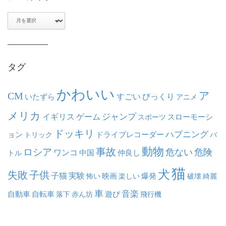
ア
ー
カ
イ
ブ
タグ
かわいい
ア
CM
いたずら
すごい
びっくり
アニメ
メリカ
ジャンプ
イギリス
ゲーム
スポーツ
スローモーシ
ドッキリ
ハプニング
ョン
ドライブレコーダー
トリック
バ
動物
事故
ロシア
危ない
危険
ワンコ
中国
仲良し
トル
猫
犬
失敗
子供
子猫
実験
映画
怖い
楽しい
爆発
破壊
綺麗
車
音楽
自動車
自転車
落下
赤ん坊
遊び
飛行機