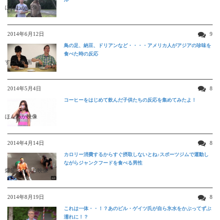
ほんわか映像
2014年6月12日
9
鳥の足、納豆、ドリアンなど・・・・アメリカ人がアジアの珍味を
食べた時の反応
すごい動画
2014年5月4日
8
コーヒーをはじめて飲んだ子供たちの反応を集めてみたよ！
ほんわか映像
2014年4月14日
8
カロリー消費するからすぐ摂取しないとね♪スポーツジムで運動し
ながらジャンクフードを食べる男性
爆笑おもしろ映像
2014年8月19日
8
これは一体・・！？あのビル・ゲイツ氏が自ら氷水をかぶってずぶ
濡れに！？