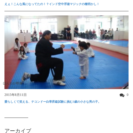
えぇ！こんな風になってたの！？インド空中浮遊マジックの種明かし！
ほんわか映像
2015年8月11日
0
愛らしくて笑える、テコンドー白帯昇級試験に挑む3歳の小さな男の子。
アーカイブ