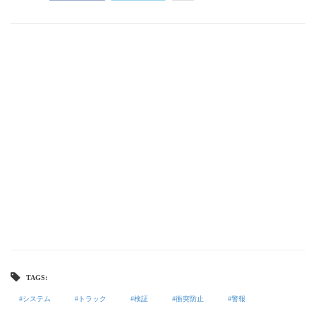
TAGS:
システム
トラック
検証
衝突防止
警報