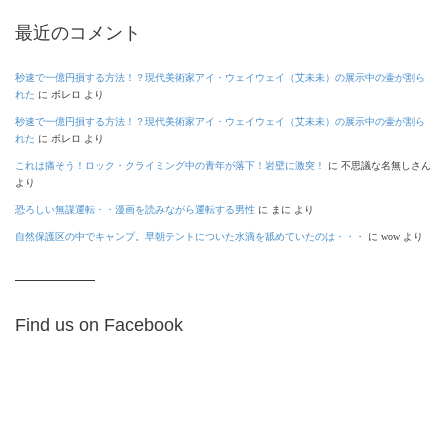
最近のコメント
秒速で一億円損する方法！？現代美術家アイ・ウェイウェイ（艾未未）の展示中の壷が割ら
れた
に
ボレロ
より
秒速で一億円損する方法！？現代美術家アイ・ウェイウェイ（艾未未）の展示中の壷が割ら
れた
に
ボレロ
より
これは痛そう！ロック・クライミング中の青年が落下！岩壁に激突！
に
不思議な名無しさん
より
恐ろしい無謀運転・・漫画を読みながら運転する男性
に
まに
より
自然保護区の中でキャンプ。早朝テントについた水滴を舐めていたのは・・・
に
wow
より
Find us on Facebook