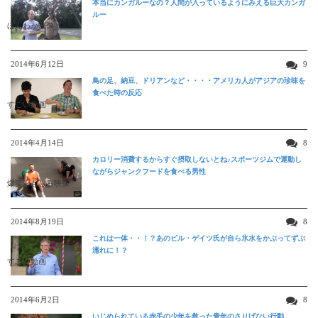
本当にカンガルーなの？人間が入っているようにみえる巨大カンガ
ルー
ほんわか映像
2014年6月12日
9
鳥の足、納豆、ドリアンなど・・・・アメリカ人がアジアの珍味を
食べた時の反応
すごい動画
2014年4月14日
8
カロリー消費するからすぐ摂取しないとね♪スポーツジムで運動し
ながらジャンクフードを食べる男性
爆笑おもしろ映像
2014年8月19日
8
これは一体・・！？あのビル・ゲイツ氏が自ら氷水をかぶってずぶ
濡れに！？
すごい動画
2014年6月2日
8
いじめられている赤毛の少年を救った青年のさりげない行動