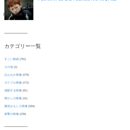
感動する映像
カテゴリー一覧
すごい動画
(791)
その他
(2)
ほんわか映像
(579)
ガクブル映像
(172)
感動する映像
(91)
懐かしの映像
(15)
爆笑おもしろ映像
(594)
衝撃の映像
(239)