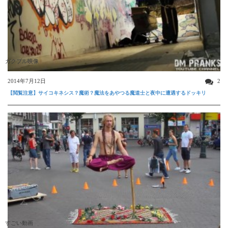
ガクブル映像
2014年7月12日
2
【閲覧注意】サイコキネシス？魔術？魔法をあやつる魔道士と夜中に遭遇するドッキリ
すごい動画