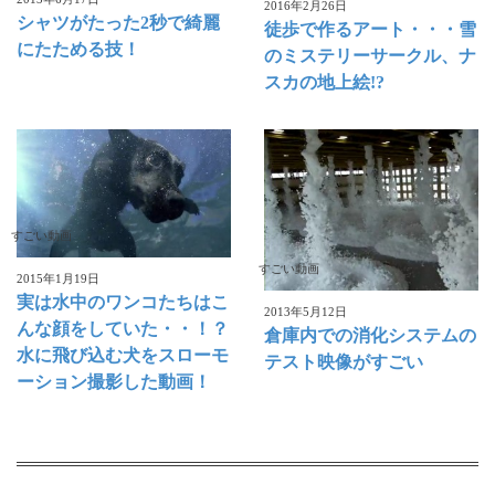
2016年2月26日
シャツがたった2秒で綺麗
徒歩で作るアート・・・雪
にたためる技！
のミステリーサークル、ナ
スカの地上絵!?
すごい動画
すごい動画
2015年1月19日
実は水中のワンコたちはこ
2013年5月12日
んな顔をしていた・・！？
倉庫内での消化システムの
水に飛び込む犬をスローモ
テスト映像がすごい
ーション撮影した動画！