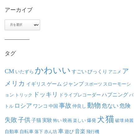
アーカイブ
ア
ー
カ
イ
ブ
タグ
かわいい
ア
CM
いたずら
すごい
びっくり
アニメ
メリカ
ジャンプ
イギリス
ゲーム
スポーツ
スローモーシ
ドッキリ
ハプニング
ョン
ドライブレコーダー
トリック
バ
動物
事故
ロシア
危ない
危険
ワンコ
中国
仲良し
トル
猫
犬
失敗
子供
子猫
実験
映画
怖い
楽しい
爆発
破壊
綺麗
車
音楽
自動車
自転車
落下
赤ん坊
遊び
飛行機