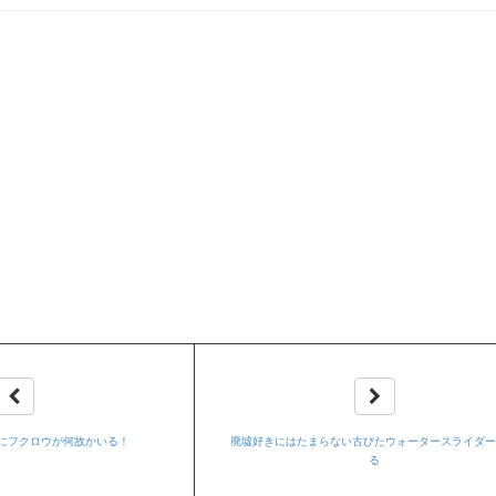
にフクロウが何故かいる！
廃墟好きにはたまらない古びたウォータースライダ
る