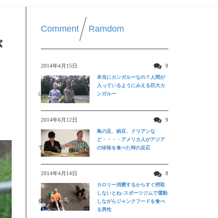
Comment
Ramdom
が
2014年4月15日
9
本当にカンガルーなの？人間が
入っているようにみえる巨大カ
ほんわか映像
ンガルー
2014年6月12日
9
鳥の足、納豆、ドリアンな
ど・・・・アメリカ人がアジア
すごい動画
の珍味を食べた時の反応
2014年4月14日
8
カロリー消費するからすぐ摂取
しないとね♪スポーツジムで運動
爆笑おもしろ映像
しながらジャンクフードを食べ
る男性