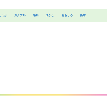
んわか
ガクブル
感動
懐かし
おもしろ
衝撃