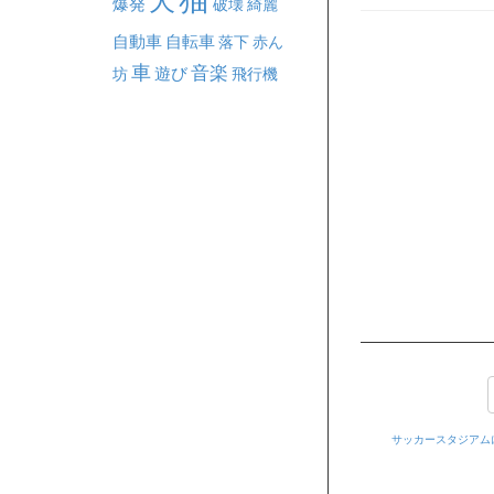
犬
爆発
破壊
綺麗
自動車
自転車
落下
赤ん
車
音楽
坊
遊び
飛行機
サッカースタジアム