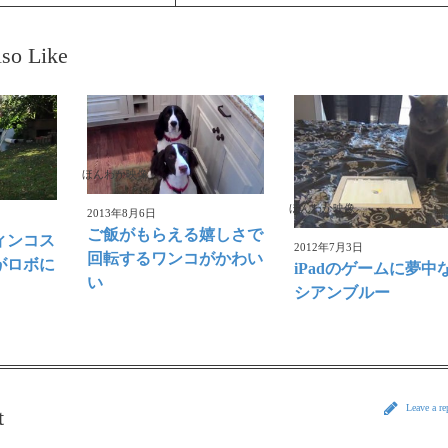
so Like
ほんわか映像
ほんわか映像
2013年8月6日
ご飯がもらえる嬉しさで
ィンコス
2012年7月3日
回転するワンコがかわい
がロボに
iPadのゲームに夢中
い
シアンブルー
Leave a r
t