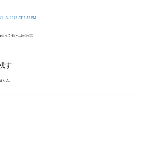
月 13, 2012 AT 7:52 PM
再生って凄いなあ(◎o◎)
残す
ません。