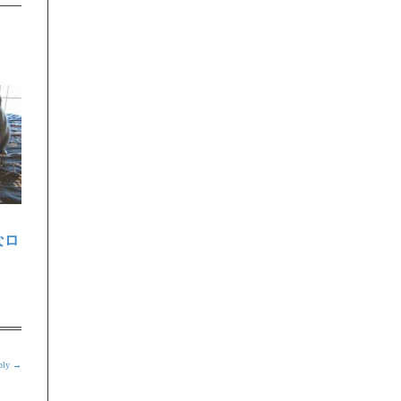
なロ
eply →