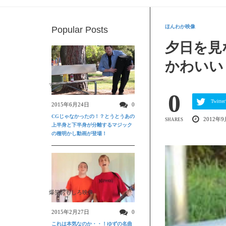
ほんわか映像
Popular Posts
夕日を見
かわいい
すごい動画
0
Twit
2015年6月24日
0
CGじゃなかったの！？とうとうあの
2012年9
SHARES
上半身と下半身が分離するマジック
の種明かし動画が登場！
爆笑おもしろ映像
2015年2月27日
0
これは本気なのか・・！ゆずの名曲