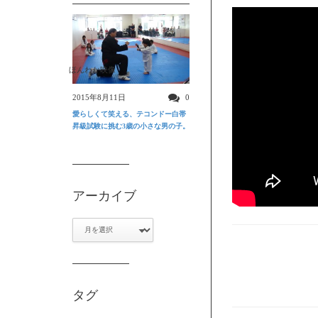
ほんわか映像
2015年8月11日
0
愛らしくて笑える、テコンドー白帯
昇級試験に挑む3歳の小さな男の子。
アーカイブ
ア
ー
カ
イ
ブ
タグ