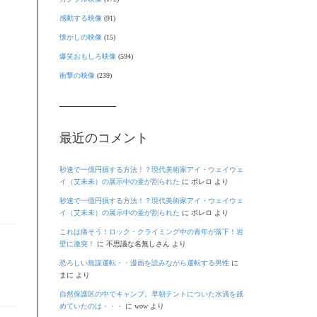
感動する映像
(91)
懐かしの映像
(15)
爆笑おもしろ映像
(594)
衝撃の映像
(239)
最近のコメント
秒速で一億円損する方法！？現代美術家アイ・ウェイウェ
イ（艾未未）の展示中の壷が割られた
に
ボレロ
より
秒速で一億円損する方法！？現代美術家アイ・ウェイウェ
イ（艾未未）の展示中の壷が割られた
に
ボレロ
より
これは痛そう！ロック・クライミング中の青年が落下！岩
壁に激突！
に
不思議な名無しさん
より
恐ろしい無謀運転・・漫画を読みながら運転する男性
に
まに
より
自然保護区の中でキャンプ。早朝テントについた水滴を舐
めていたのは・・・
に
wow
より