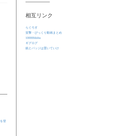
相互リンク
らぐろす
笑撃・びっくり動画まとめ
100000dobu
ギグログ
銃とバッジは置いていけ
ーを登