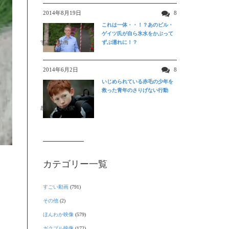
2014年8月19日
8
これは一体・・！？あのビル・
ゲイツ氏が自ら氷水をかぶって
すごい動画
ずぶ濡れに！？
2014年6月2日
8
いじめられている赤毛の少年を
救った青年のさりげない行動
感動する映像
カテゴリー一覧
すごい動画
(791)
その他
(2)
ほんわか映像
(579)
ガクブル映像
(172)