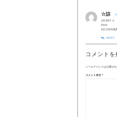
☆諒
9
SECRET: 0
PASS:
4日で84万回
REPLY
コメントを
メールアドレスは公開され
コメント本文
*