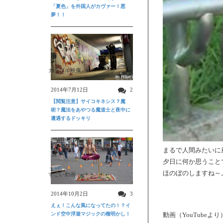
「夏色」を外国人がカヴァー！悪
夢！！
ガクブル映像
2014年7月12日
2
【閲覧注意】サイコキネシス？魔
術？魔法をあやつる魔道士と夜中に
遭遇するドッキリ
まるで人間みたいに
夕日に何か思うこと
ほのぼのしますね～
すごい動画
2014年10月2日
3
えぇ！こんな風になってたの！？イ
ンド空中浮遊マジックの種明かし！
動画（YouTube