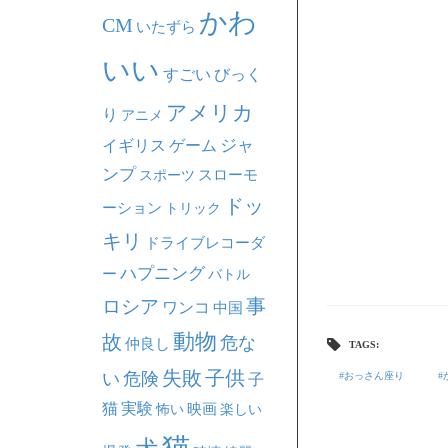
かわ
CM
いたずら
いい
すごい
びっく
アメリカ
り
アニメ
ジャ
イギリス
ゲーム
ンプ
スポーツ
スローモ
ドッ
ーション
トリック
キリ
ドライブレコーダ
ハプニング
ー
バトル
事
ロシア
ワンコ
中国
動物
故
危な
仲良し
TAGS:
失敗
子供
い
危険
おっさん座り
子
猫
実験
映画
怖い
楽しい
猫