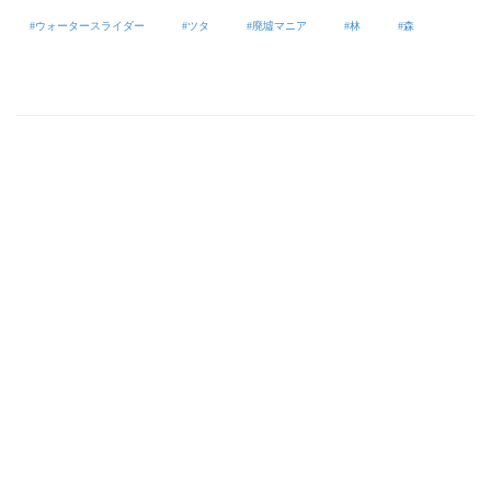
ウォータースライダー
ツタ
廃墟マニア
林
森