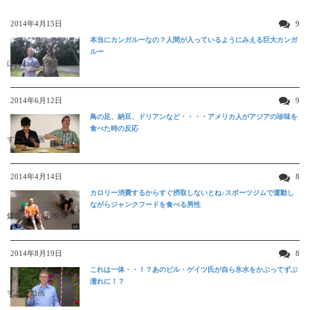
2014年4月15日
9
本当にカンガルーなの？人間が入っているようにみえる巨大カンガ
ルー
ほんわか映像
2014年6月12日
9
鳥の足、納豆、ドリアンなど・・・・アメリカ人がアジアの珍味を
食べた時の反応
すごい動画
2014年4月14日
8
カロリー消費するからすぐ摂取しないとね♪スポーツジムで運動し
ながらジャンクフードを食べる男性
爆笑おもしろ映像
2014年8月19日
8
これは一体・・！？あのビル・ゲイツ氏が自ら氷水をかぶってずぶ
濡れに！？
すごい動画