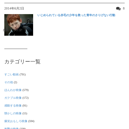
2014年6月2日
8
いじめられている赤毛の少年を救った青年のさりげない行動
感動する映像
カテゴリー一覧
すごい動画
(791)
その他
(2)
ほんわか映像
(579)
ガクブル映像
(172)
感動する映像
(91)
懐かしの映像
(15)
爆笑おもしろ映像
(594)
衝撃の映像
(239)