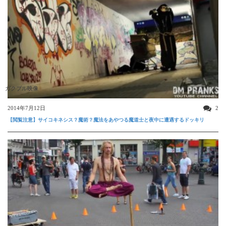
ガクブル映像
2014年7月12日
2
【閲覧注意】サイコキネシス？魔術？魔法をあやつる魔道士と夜中に遭遇するドッキリ