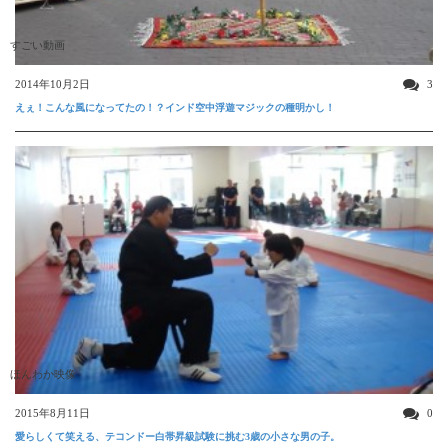
すごい動画
2014年10月2日
3
えぇ！こんな風になってたの！？インド空中浮遊マジックの種明かし！
ほんわか映像
2015年8月11日
0
愛らしくて笑える、テコンドー白帯昇級試験に挑む3歳の小さな男の子。