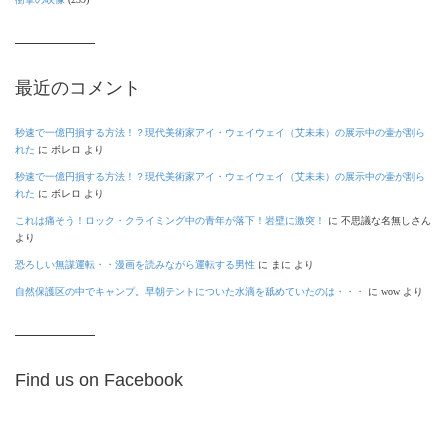
最近のコメント
秒速で一億円損する方法！？現代美術家アイ・ウェイウェイ（艾未未）の展示中の壷が割ら
れた
に
ボレロ
より
秒速で一億円損する方法！？現代美術家アイ・ウェイウェイ（艾未未）の展示中の壷が割ら
れた
に
ボレロ
より
これは痛そう！ロック・クライミング中の青年が落下！岩壁に激突！
に
不思議な名無しさん
より
恐ろしい無謀運転・・漫画を読みながら運転する男性
に
まに
より
自然保護区の中でキャンプ。早朝テントについた水滴を舐めていたのは・・・
に
wow
より
Find us on Facebook