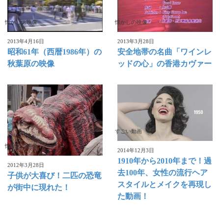
懐かしの映像
懐かしの映像
2013年4月16日
2013年3月28日
昭和61年（西暦1986年）の
安全地帯の名曲「ワインレ
秋葉原の映像
ッドの心」の香港カヴァー
すごい動画
懐かしの映像
2014年12月3日
1910年から2010年まで！過
2012年3月28日
去100年、女性の流行ヘア
子供が大喜び！二匹の恐竜
スタイルとメイクを再現し
が街中に現れた！
た動画！