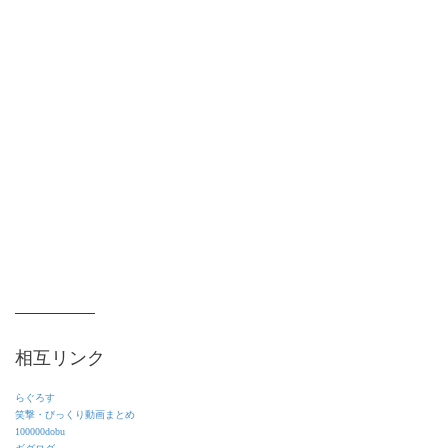
相互リンク
らぐろす
笑撃・びっくり動画まとめ
100000dobu