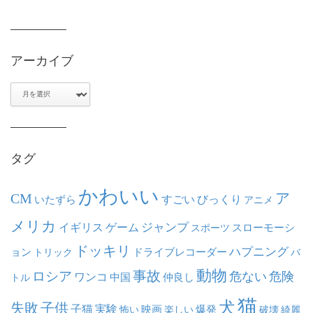
アーカイブ
ア
ー
カ
イ
ブ
タグ
かわいい
ア
CM
いたずら
すごい
びっくり
アニメ
メリカ
ジャンプ
イギリス
ゲーム
スポーツ
スローモーシ
ドッキリ
ハプニング
ョン
ドライブレコーダー
トリック
バ
動物
事故
ロシア
危ない
危険
ワンコ
中国
仲良し
トル
猫
犬
失敗
子供
子猫
実験
映画
怖い
楽しい
爆発
破壊
綺麗