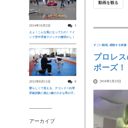
動画を観る
すごい動画
2014年10月2日
3
えぇ！こんな風になってたの！？イ
ンド空中浮遊マジックの種明かし！
すごい動画
,
感動する映像
プロレス
ポーズ！
ほんわか映像
2016年2月23日
2015年8月11日
0
愛らしくて笑える、テコンドー白帯
昇級試験に挑む3歳の小さな男の子。
アーカイブ