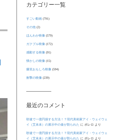
カテゴリー一覧
すごい動画
(791)
その他
(2)
ほんわか映像
(579)
ガクブル映像
(172)
感動する映像
(91)
ロ
懐かしの映像
(15)
爆笑おもしろ映像
(594)
衝撃の映像
(239)
最近のコメント
秒速で一億円損する方法！？現代美術家アイ・ウェイウェ
イ（艾未未）の展示中の壷が割られた
に
ボレロ
より
秒速で一億円損する方法！？現代美術家アイ・ウェイウェ
イ（艾未未）の展示中の壷が割られた
に
ボレロ
より