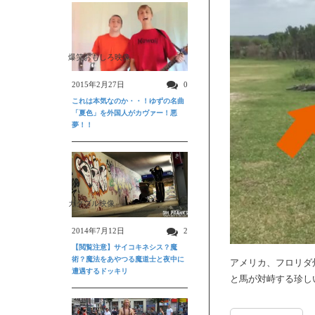
爆笑おもしろ映像
2015年2月27日
0
これは本気なのか・・！ゆずの名曲
「夏色」を外国人がカヴァー！悪
夢！！
ガクブル映像
2014年7月12日
2
【閲覧注意】サイコキネシス？魔
術？魔法をあやつる魔道士と夜中に
アメリカ、フロリダ
遭遇するドッキリ
と馬が対峙する珍し