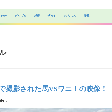
んわか
ガクブル
感動
懐かし
おもしろ
衝撃
トル
で撮影された馬VSワニ！の映像！
0