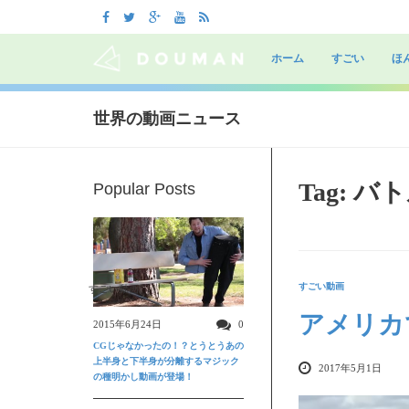
Skip
to
ホーム
すごい
ほ
content
世界の動画ニュース
Tag: バ
Popular Posts
すごい動画
すごい動画
アメリカ
2015年6月24日
0
CGじゃなかったの！？とうとうあの
上半身と下半身が分離するマジック
2017年5月1日
の種明かし動画が登場！