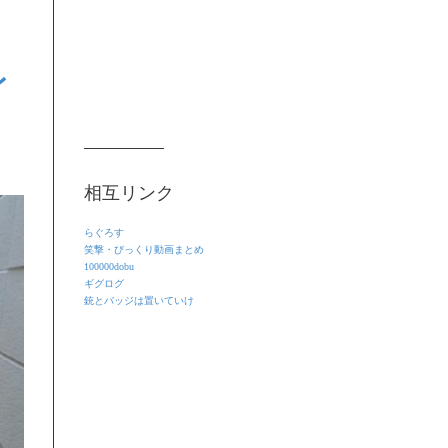
レ
相互リンク
らぐろす
笑撃・びっくり動画まとめ
100000dobu
ギグログ
銃とバッジは置いていけ