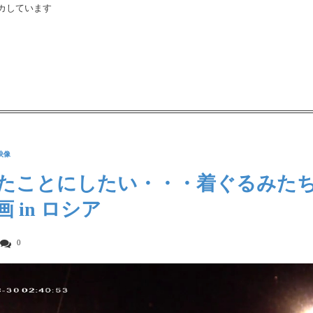
カしています
映像
たことにしたい・・・着ぐるみた
 in ロシア
0