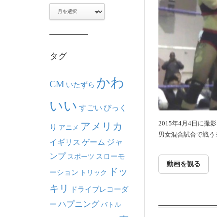
ア
ー
カ
イ
ブ
タグ
かわ
CM
いたずら
いい
すごい
びっく
2015年4月4日に
アメリカ
り
アニメ
男女混合試合で戦う
ジャ
イギリス
ゲーム
ンプ
スポーツ
スローモ
動画を観る
ドッ
ーション
トリック
キリ
ドライブレコーダ
ハプニング
ー
バトル