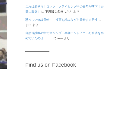
これは痛そう！ロック・クライミング中の青年が落下！岩
壁に激突！
に
不思議な名無しさん
より
恐ろしい無謀運転・・漫画を読みながら運転する男性
に
まに
より
自然保護区の中でキャンプ。早朝テントについた水滴を舐
めていたのは・・・
に
wow
より
Find us on Facebook
。