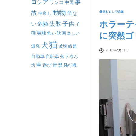
事
ロシア
ワンコ
中国
動物
故
危な
爆笑おもしろ映像
仲良し
ホラーテ
失敗
子供
い
危険
子
猫
実験
映画
怖い
楽しい
に突然ゴ
猫
犬
爆発
破壊
綺麗
2015年3月31日
自動車
自転車
落下
赤ん
車
音楽
坊
遊び
飛行機