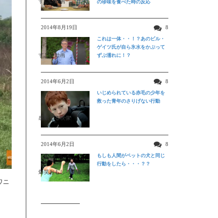
すごい動画
の珍味を食べた時の反応
2014年8月19日
8
これは一体・・！？あのビル・
ゲイツ氏が自ら氷水をかぶって
すごい動画
ずぶ濡れに！？
2014年6月2日
8
いじめられている赤毛の少年を
救った青年のさりげない行動
感動する映像
2014年6月2日
8
もしも人間がペットの犬と同じ
行動をしたら・・・？？
爆笑おもしろ映像
ワニ