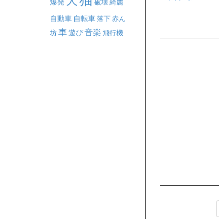
犬
爆発
破壊
綺麗
自動車
自転車
落下
赤ん
車
音楽
坊
遊び
飛行機