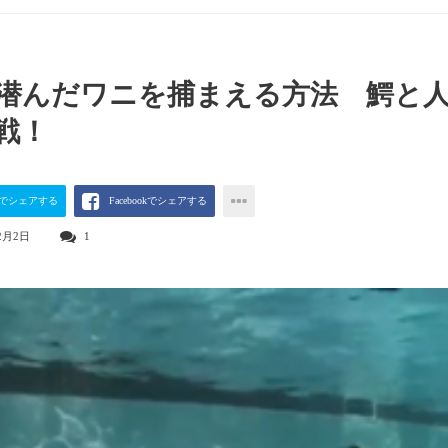
潜んだワニを捕まえる方法 鰐と
戦！
terでシェアする
Facebookでシェアする
2月2日
1