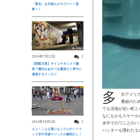
「夏色」を外国人がカヴァー！悪
夢！！
ガクブル映像
2014年7月12日
2
【閲覧注意】サイコキネシス？魔
術？魔法をあやつる魔道士と夜中に
遭遇するドッキリ
多
分アメリ
番組のた
でも沼地が近い町と
すごい動画
なにもかもスケール
2014年10月2日
3
水中でのワニとのバ
えぇ！こんな風になってたの！？イ
ハンターも慣れたも
ンド空中浮遊マジックの種明かし！