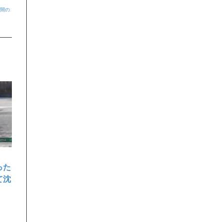
分間の
った
て沈