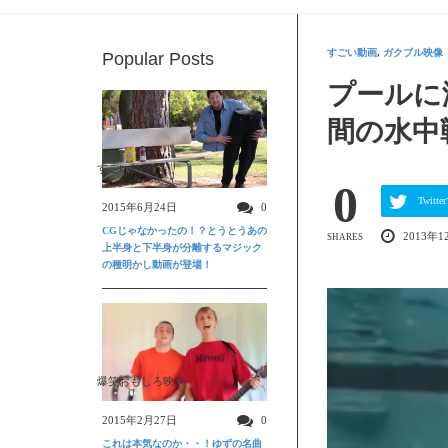
すごい動画
,
ガクブル映像
Popular Posts
プールに
間の水中
すごい動画
0
Twit
2015年6月24日
0
CGじゃなかったの！？とうとうあの
2013年1
SHARES
上半身と下半身が分離するマジック
の種明かし動画が登場！
爆笑おもしろ映像
2015年2月27日
0
これは本気なのか・・！ゆずの名曲