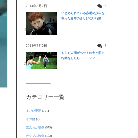
2014年6月2日
8
いじめられている赤毛の少年を
救った青年のさりげない行動
感動する映像
2014年6月2日
8
もしも人間がペットの犬と同じ
行動をしたら・・・？？
爆笑おもしろ映像
カテゴリー一覧
すごい動画
(791)
その他
(2)
ほんわか映像
(579)
ガクブル映像
(172)