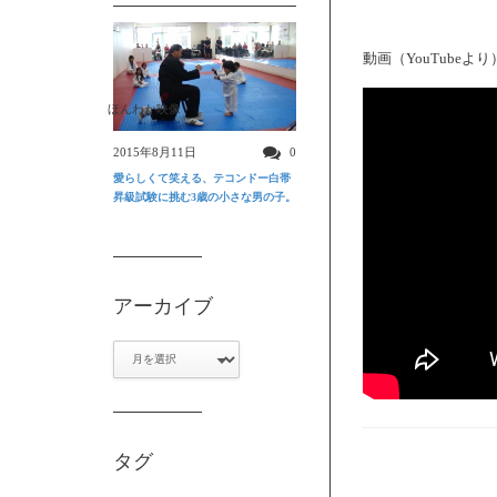
動画（YouTubeより
ほんわか映像
2015年8月11日
0
愛らしくて笑える、テコンドー白帯
昇級試験に挑む3歳の小さな男の子。
アーカイブ
ア
ー
カ
イ
ブ
タグ