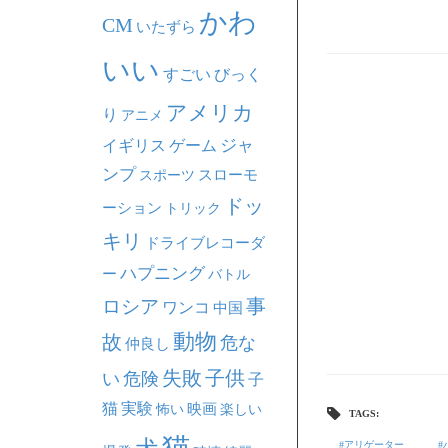
かわ
CM
いたずら
いい
すごい
びっく
アメリカ
り
アニメ
ジャ
イギリス
ゲーム
ンプ
スポーツ
スローモ
ドッ
ーション
トリック
キリ
ドライブレコーダ
ハプニング
ー
バトル
事
ロシア
ワンコ
中国
動物
故
危な
仲良し
失敗
子供
い
危険
子
猫
実験
映画
怖い
楽しい
TAGS:
猫
アリゲーター