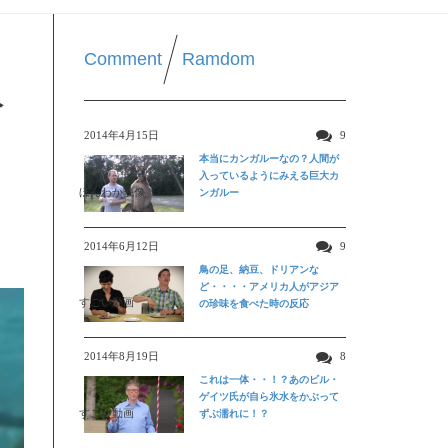
Comment
Ramdom
人
2014年4月15日
9
本当にカンガルーなの？人間が
入っているようにみえる巨大カ
ほんわか映像
ンガルー
2014年6月12日
9
鳥の足、納豆、ドリアンな
ど・・・・アメリカ人がアジア
すごい動画
の珍味を食べた時の反応
2014年8月19日
8
これは一体・・！？あのビル・
ゲイツ氏が自ら氷水をかぶって
すごい動画
ずぶ濡れに！？