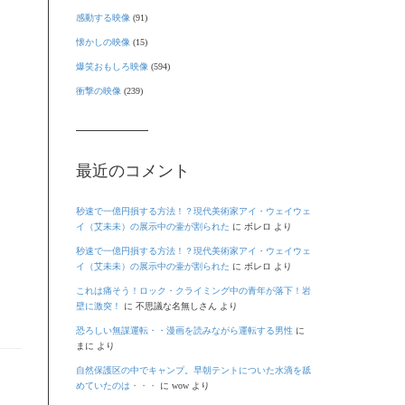
感動する映像
(91)
懐かしの映像
(15)
爆笑おもしろ映像
(594)
衝撃の映像
(239)
最近のコメント
秒速で一億円損する方法！？現代美術家アイ・ウェイウェ
イ（艾未未）の展示中の壷が割られた
に
ボレロ
より
秒速で一億円損する方法！？現代美術家アイ・ウェイウェ
イ（艾未未）の展示中の壷が割られた
に
ボレロ
より
これは痛そう！ロック・クライミング中の青年が落下！岩
壁に激突！
に
不思議な名無しさん
より
恐ろしい無謀運転・・漫画を読みながら運転する男性
に
まに
より
自然保護区の中でキャンプ。早朝テントについた水滴を舐
めていたのは・・・
に
wow
より