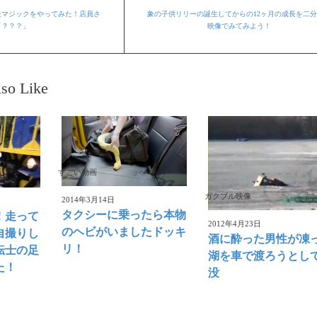
失マジックをやってみた！店員さ
象の子供リリーの誕生してからの12ヶ月の成長を二
「？？？」
映像でみてみよう！
so Like
すごい動画
ガクブル映像
2014年3月14日
タクシーに乗ったら本物
！走って
2012年4月23日
のヘビがいましたドッキ
自撮りし
酒に酔った男性が凍
リ！
転士の足
湖を車で渡ろうとし
た！
没