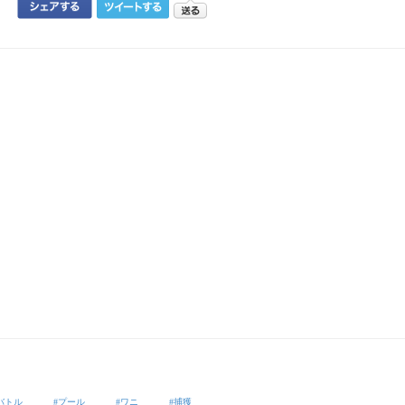
バトル
プール
ワニ
捕獲