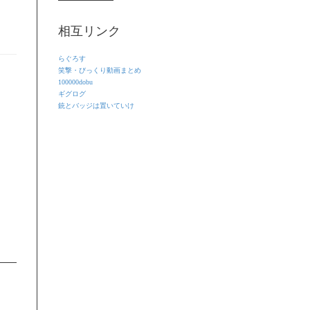
相互リンク
らぐろす
笑撃・びっくり動画まとめ
100000dobu
ギグログ
銃とバッジは置いていけ