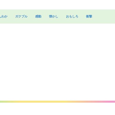
んわか
ガクブル
感動
懐かし
おもしろ
衝撃