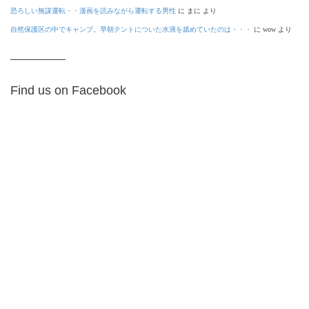
恐ろしい無謀運転・・漫画を読みながら運転する男性
に
まに
より
自然保護区の中でキャンプ。早朝テントについた水滴を舐めていたのは・・・
に
wow
より
Find us on Facebook