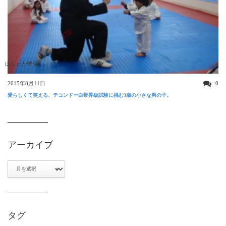
ほんわか映像
2015年8月11日
0
愛らしくて笑える、テコンドー白帯昇級試験に挑む3歳の小さな男の子。
アーカイブ
ア
ー
カ
イ
ブ
タグ