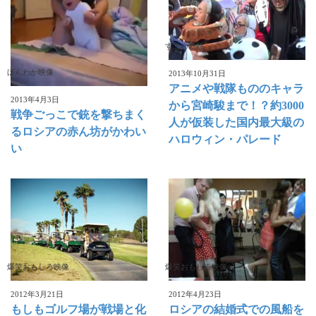
すごい動画
ほんわか映像
2013年10月31日
アニメや戦隊もののキャラ
2013年4月3日
から宮崎駿まで！？約3000
戦争ごっこで銃を撃ちまく
人が仮装した国内最大級の
るロシアの赤ん坊がかわい
ハロウィン・パレード
い
爆笑おもしろ映像
爆笑おもしろ映像
2012年3月21日
2012年4月23日
もしもゴルフ場が戦場と化
ロシアの結婚式での風船を