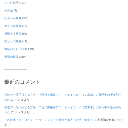
すごい動画
(791)
その他
(2)
ほんわか映像
(579)
ガクブル映像
(172)
感動する映像
(91)
懐かしの映像
(15)
爆笑おもしろ映像
(594)
衝撃の映像
(239)
最近のコメント
秒速で一億円損する方法！？現代美術家アイ・ウェイウェイ（艾未未）の展示中の壷が割ら
れた
に
ボレロ
より
秒速で一億円損する方法！？現代美術家アイ・ウェイウェイ（艾未未）の展示中の壷が割ら
れた
に
ボレロ
より
これは痛そう！ロック・クライミング中の青年が落下！岩壁に激突！
に
不思議な名無しさん
より