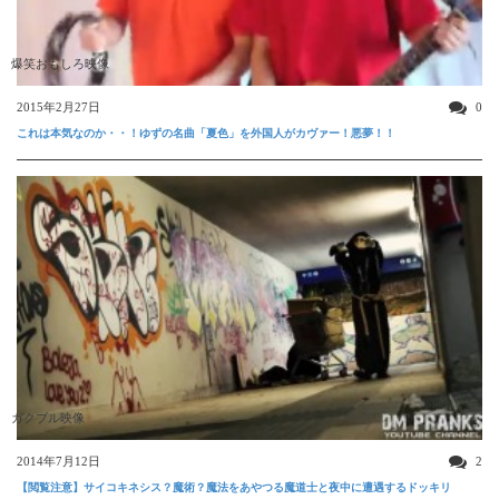
爆笑おもしろ映像
2015年2月27日
0
これは本気なのか・・！ゆずの名曲「夏色」を外国人がカヴァー！悪夢！！
ガクブル映像
2014年7月12日
2
【閲覧注意】サイコキネシス？魔術？魔法をあやつる魔道士と夜中に遭遇するドッキリ