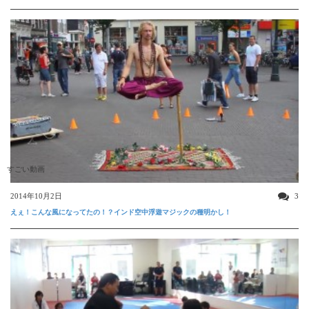
すごい動画
2014年10月2日
3
えぇ！こんな風になってたの！？インド空中浮遊マジックの種明かし！