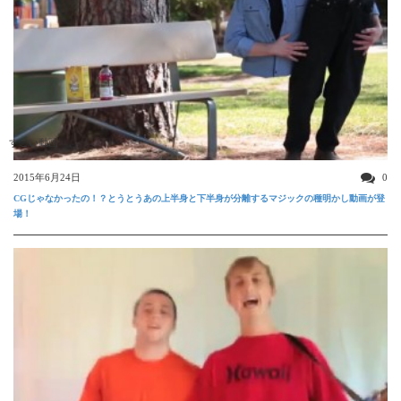
すごい動画
2015年6月24日
0
CGじゃなかったの！？とうとうあの上半身と下半身が分離するマジックの種明かし動画が登
場！