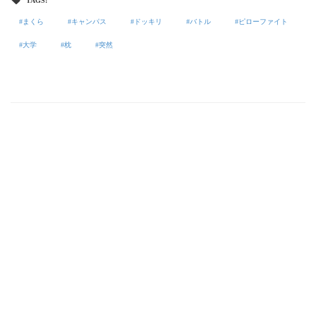
TAGS:
まくら
キャンパス
ドッキリ
バトル
ピローファイト
大学
枕
突然