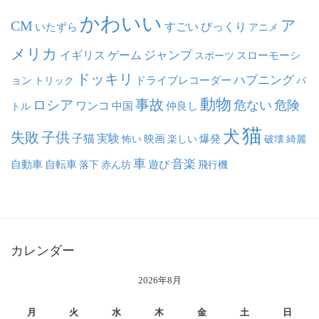
かわいい
ア
CM
いたずら
すごい
びっくり
アニメ
メリカ
ジャンプ
イギリス
ゲーム
スポーツ
スローモーシ
ドッキリ
ハプニング
ョン
ドライブレコーダー
トリック
バ
動物
事故
ロシア
危ない
危険
ワンコ
中国
仲良し
トル
猫
犬
失敗
子供
子猫
実験
映画
怖い
楽しい
爆発
破壊
綺麗
車
音楽
自動車
自転車
落下
赤ん坊
遊び
飛行機
カレンダー
2026年8月
月
火
水
木
金
土
日