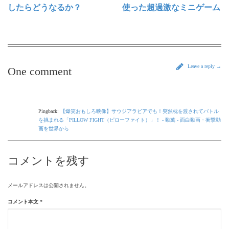
したらどうなるか？
使った超過激なミニゲーム
Leave a reply →
One comment
Pingback:
【爆笑おもしろ映像】サウジアラビアでも！突然枕を渡されてバトル
を挑まれる「PILLOW FIGHT（ピローファイト）」！ - 動萬 - 面白動画・衝撃動
画を世界から
コメントを残す
メールアドレスは公開されません。
コメント本文
*