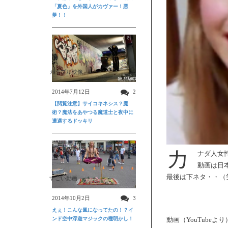
「夏色」を外国人がカヴァー！悪
夢！！
ガクブル映像
2014年7月12日
2
【閲覧注意】サイコキネシス？魔
術？魔法をあやつる魔道士と夜中に
遭遇するドッキリ
カ
ナダ人女
動画は日
最後は下ネタ・・（
すごい動画
2014年10月2日
3
えぇ！こんな風になってたの！？イ
ンド空中浮遊マジックの種明かし！
動画（YouTubeより