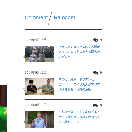
Comment
Ramdom
日
2014年4月15日
9
本当にカンガルーなの？人間が
入っているようにみえる巨大カ
ほんわか映像
ンガルー
2014年6月12日
9
鳥の足、納豆、ドリアンな
ど・・・・アメリカ人がアジア
すごい動画
の珍味を食べた時の反応
2014年8月19日
8
これは一体・・！？あのビル・
ゲイツ氏が自ら氷水をかぶって
すごい動画
ずぶ濡れに！？