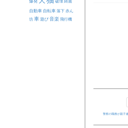
犬
爆発
破壊
綺麗
自動車
自転車
落下
赤ん
車
音楽
坊
遊び
飛行機
警察の職務が親子