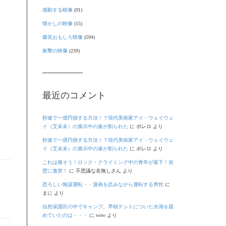
感動する映像
(91)
懐かしの映像
(15)
爆笑おもしろ映像
(594)
衝撃の映像
(239)
最近のコメント
秒速で一億円損する方法！？現代美術家アイ・ウェイウェ
イ（艾未未）の展示中の壷が割られた
に
ボレロ
より
秒速で一億円損する方法！？現代美術家アイ・ウェイウェ
イ（艾未未）の展示中の壷が割られた
に
ボレロ
より
これは痛そう！ロック・クライミング中の青年が落下！岩
壁に激突！
に
不思議な名無しさん
より
恐ろしい無謀運転・・漫画を読みながら運転する男性
に
まに
より
自然保護区の中でキャンプ。早朝テントについた水滴を舐
めていたのは・・・
に
wow
より