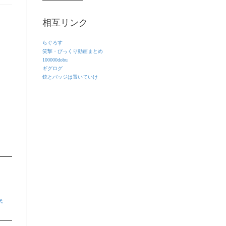
相互リンク
らぐろす
笑撃・びっくり動画まとめ
100000dobu
ギグログ
銃とバッジは置いていけ
代