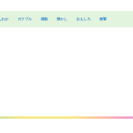
んわか
ガクブル
感動
懐かし
おもしろ
衝撃