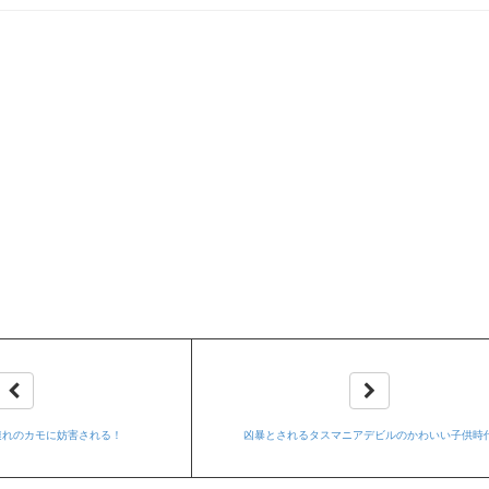
連れのカモに妨害される！
凶暴とされるタスマニアデビルのかわいい子供時