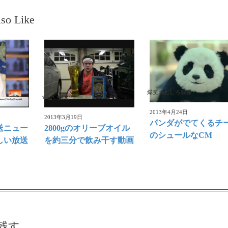
so Like
爆笑おもしろ映像
すごい動画
2013年4月24日
2013年3月19日
パンダがでてくるチ
送ニュー
2800gのオリーブオイル
のシュールなCM
しい放送
を約三分で飲み干す動画
残す