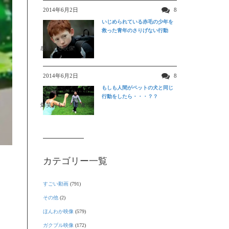
2014年6月2日
8
いじめられている赤毛の少年を
救った青年のさりげない行動
感動する映像
2014年6月2日
8
もしも人間がペットの犬と同じ
行動をしたら・・・？？
爆笑おもしろ映像
カテゴリー一覧
すごい動画
(791)
その他
(2)
ほんわか映像
(579)
ガクブル映像
(172)