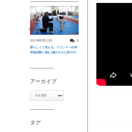
ほんわか映像
2015年8月11日
0
愛らしくて笑える、テコンドー白帯
昇級試験に挑む3歳の小さな男の子。
アーカイブ
ア
ー
カ
イ
ブ
タグ