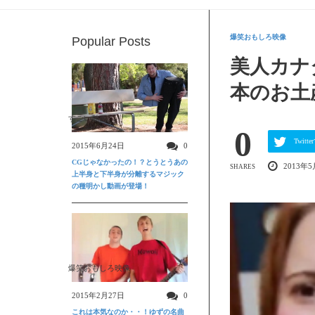
爆笑おもしろ映像
Popular Posts
美人カナ
本のお土
すごい動画
0
Twit
2015年6月24日
0
CGじゃなかったの！？とうとうあの
2013年5
SHARES
上半身と下半身が分離するマジック
の種明かし動画が登場！
爆笑おもしろ映像
2015年2月27日
0
これは本気なのか・・！ゆずの名曲