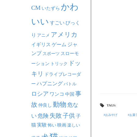
かわ
CM
いたずら
いい
すごい
びっく
アメリカ
り
アニメ
ジャ
イギリス
ゲーム
ンプ
スポーツ
スローモ
ドッ
ーション
トリック
キリ
ドライブレコーダ
ハプニング
ー
バトル
事
ロシア
ワンコ
中国
動物
故
危な
仲良し
TAGS:
失敗
子供
い
危険
おみやげ
お菓
子
猫
実験
映画
怖い
楽しい
猫