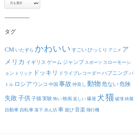
ア
ー
カ
イ
ブ
タグ
かわいい
ア
CM
いたずら
すごい
びっくり
アニメ
メリカ
ジャンプ
イギリス
ゲーム
スポーツ
スローモーシ
ドッキリ
ハプニング
ョン
ドライブレコーダー
トリック
バ
動物
事故
ロシア
危ない
危険
ワンコ
中国
仲良し
トル
猫
犬
失敗
子供
子猫
実験
映画
怖い
楽しい
爆発
破壊
綺麗
車
音楽
自動車
自転車
落下
赤ん坊
遊び
飛行機