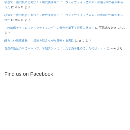
秒速で一億円損する方法！？現代美術家アイ・ウェイウェイ（艾未未）の展示中の壷が割ら
れた
に
ボレロ
より
秒速で一億円損する方法！？現代美術家アイ・ウェイウェイ（艾未未）の展示中の壷が割ら
れた
に
ボレロ
より
これは痛そう！ロック・クライミング中の青年が落下！岩壁に激突！
に
不思議な名無しさん
より
恐ろしい無謀運転・・漫画を読みながら運転する男性
に
まに
より
自然保護区の中でキャンプ。早朝テントについた水滴を舐めていたのは・・・
に
wow
より
Find us on Facebook