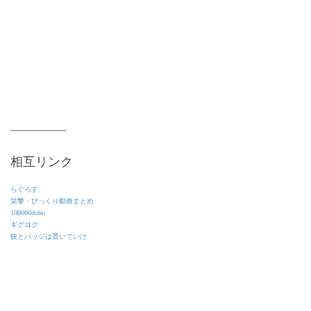
相互リンク
らぐろす
笑撃・びっくり動画まとめ
100000dobu
ギグログ
銃とバッジは置いていけ