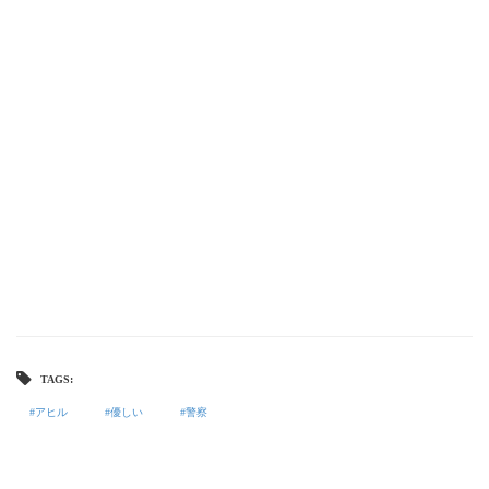
TAGS:
アヒル
優しい
警察