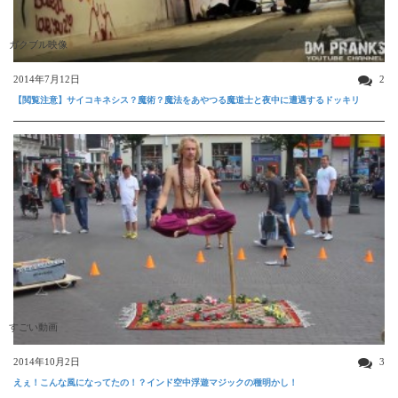
ガクブル映像
2014年7月12日
2
【閲覧注意】サイコキネシス？魔術？魔法をあやつる魔道士と夜中に遭遇するドッキリ
すごい動画
2014年10月2日
3
えぇ！こんな風になってたの！？インド空中浮遊マジックの種明かし！