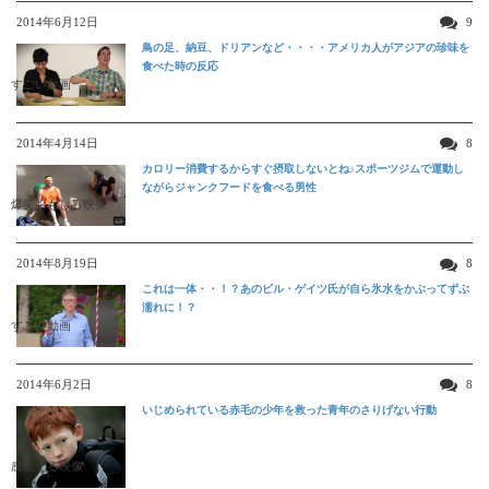
2014年6月12日
9
鳥の足、納豆、ドリアンなど・・・・アメリカ人がアジアの珍味を
食べた時の反応
すごい動画
2014年4月14日
8
カロリー消費するからすぐ摂取しないとね♪スポーツジムで運動し
ながらジャンクフードを食べる男性
爆笑おもしろ映像
2014年8月19日
8
これは一体・・！？あのビル・ゲイツ氏が自ら氷水をかぶってずぶ
濡れに！？
すごい動画
2014年6月2日
8
いじめられている赤毛の少年を救った青年のさりげない行動
感動する映像