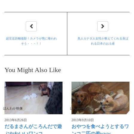
超至近距離撮影！カメラが熊に喰われ
美人カナダ人女性が教えてくれる喜ば
そう・・・！！
れる日本のお土産
You Might Also Like
ほんわか映像
ほんわか映像
2013年6月26日
2013年9月10日
だるまさんがころんだで遊
おやつを食べようとするワ
ぶかわいいワンコ
ンコ二匹の差www