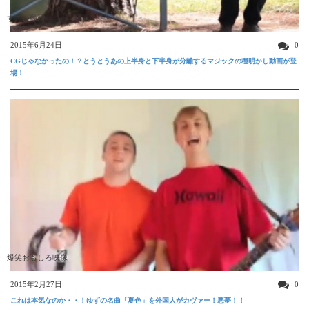
すごい動画
2015年6月24日
0
CGじゃなかったの！？とうとうあの上半身と下半身が分離するマジックの種明かし動画が登
場！
爆笑おもしろ映像
2015年2月27日
0
これは本気なのか・・！ゆずの名曲「夏色」を外国人がカヴァー！悪夢！！