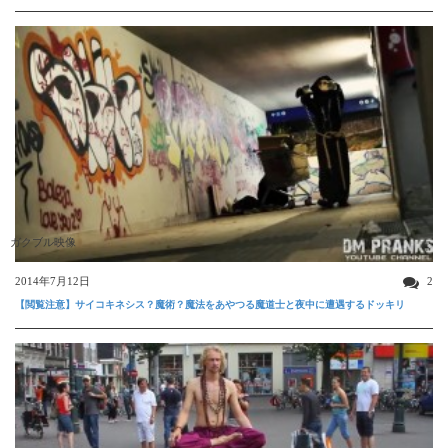
ガクブル映像
2014年7月12日
2
【閲覧注意】サイコキネシス？魔術？魔法をあやつる魔道士と夜中に遭遇するドッキリ