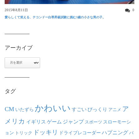
2015年8月11日
0
愛らしくて笑える、テコンドー白帯昇級試験に挑む3歳の小さな男の子。
アーカイブ
ア
ー
カ
イ
ブ
タグ
かわいい
ア
CM
いたずら
すごい
びっくり
アニメ
メリカ
ジャンプ
イギリス
ゲーム
スポーツ
スローモーシ
ドッキリ
ハプニング
ョン
ドライブレコーダー
トリック
バ