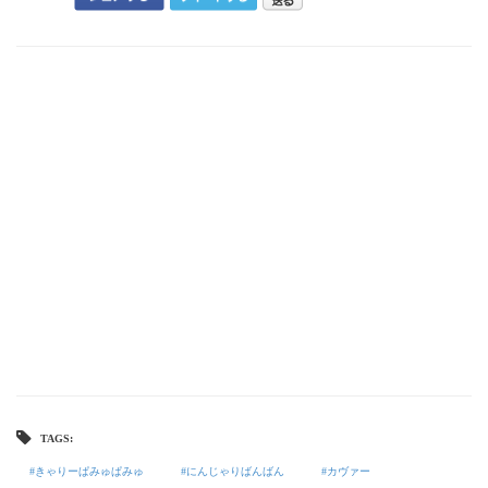
TAGS:
きゃりーぱみゅぱみゅ
にんじゃりばんばん
カヴァー