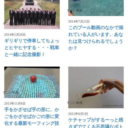
すごい動画
2014年7月22日
すごい動画
このプール動画のなかで溺
れている人がいます、あな
2014年1月28日
ギリギリで停車してちょっ
たは見つけられるでしょう
とヒヤヒヤする・・・戦車
か？
と一緒に記念撮影！
すごい動画
すごい動画
2013年11月6日
手をかざせば手の形に、か
2012年6月2日
ごをかざせばかごの形に変
ケチャップがするーっと残
化する最新モーフィング技
さずでてくる不思議なボト