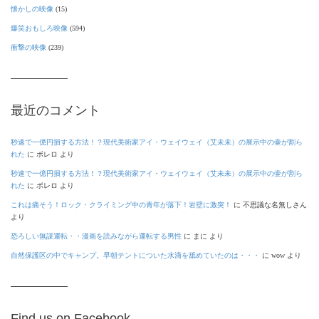
懐かしの映像
(15)
爆笑おもしろ映像
(594)
衝撃の映像
(239)
最近のコメント
秒速で一億円損する方法！？現代美術家アイ・ウェイウェイ（艾未未）の展示中の壷が割ら
れた
に
ボレロ
より
秒速で一億円損する方法！？現代美術家アイ・ウェイウェイ（艾未未）の展示中の壷が割ら
れた
に
ボレロ
より
これは痛そう！ロック・クライミング中の青年が落下！岩壁に激突！
に
不思議な名無しさん
より
恐ろしい無謀運転・・漫画を読みながら運転する男性
に
まに
より
自然保護区の中でキャンプ。早朝テントについた水滴を舐めていたのは・・・
に
wow
より
Find us on Facebook