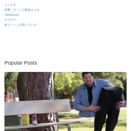
らぐろす
笑撃・びっくり動画まとめ
100000dobu
ギグログ
銃とバッジは置いていけ
Popular Posts