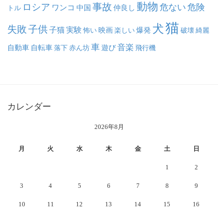
動物
事故
ロシア
危ない
危険
ワンコ
中国
仲良し
トル
猫
犬
失敗
子供
子猫
実験
映画
怖い
楽しい
爆発
破壊
綺麗
車
音楽
自動車
自転車
落下
赤ん坊
遊び
飛行機
カレンダー
2026年8月
月
火
水
木
金
土
日
1
2
3
4
5
6
7
8
9
10
11
12
13
14
15
16