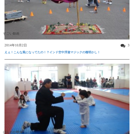
すごい動画
2014年10月2日
3
えぇ！こんな風になってたの！？インド空中浮遊マジックの種明かし！
ほんわか映像