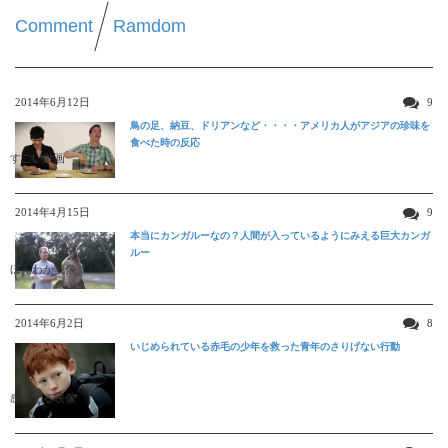
Comment
Ramdom
2014年6月12日
9
鳥の足、納豆、ドリアンなど・・・・アメリカ人がアジアの珍味を
食べた時の反応
すごい動画
2014年4月15日
9
本当にカンガルーなの？人間が入っているようにみえる巨大カンガ
ルー
ほんわか映像
2014年6月2日
8
いじめられている赤毛の少年を救った青年のさりげない行動
感動する映像