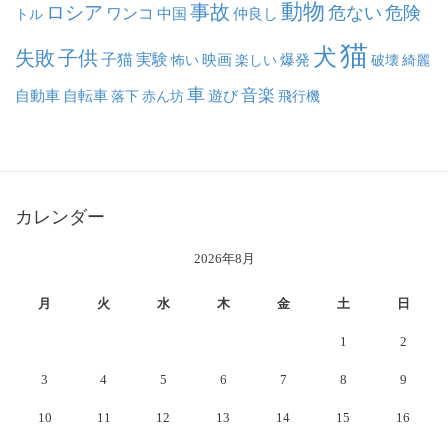
動物
事故
ロシア
危ない
危険
ワンコ
中国
仲良し
トル
猫
犬
失敗
子供
子猫
実験
映画
怖い
楽しい
爆発
破壊
綺麗
車
音楽
自動車
自転車
落下
赤ん坊
遊び
飛行機
カレンダー
2026年8月
月
火
水
木
金
土
日
1
2
3
4
5
6
7
8
9
10
11
12
13
14
15
16