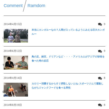
Comment
Ramdom
2014年4月15日
9
本当にカンガルーなの？人間が入っているようにみえる巨大カンガ
ルー
ほんわか映像
2014年6月12日
9
鳥の足、納豆、ドリアンなど・・・・アメリカ人がアジアの珍味を
食べた時の反応
すごい動画
2014年4月14日
8
カロリー消費するからすぐ摂取しないとね♪スポーツジムで運動し
ながらジャンクフードを食べる男性
爆笑おもしろ映像
2014年8月19日
8