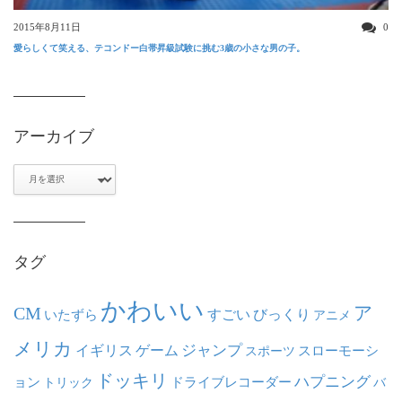
2015年8月11日
0
愛らしくて笑える、テコンドー白帯昇級試験に挑む3歳の小さな男の子。
アーカイブ
ア
ー
カ
イ
ブ
タグ
かわいい
ア
CM
いたずら
すごい
びっくり
アニメ
メリカ
ジャンプ
イギリス
ゲーム
スポーツ
スローモーシ
ドッキリ
ハプニング
ョン
ドライブレコーダー
トリック
バ