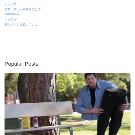
らぐろす
笑撃・びっくり動画まとめ
100000dobu
ギグログ
銃とバッジは置いていけ
Popular Posts