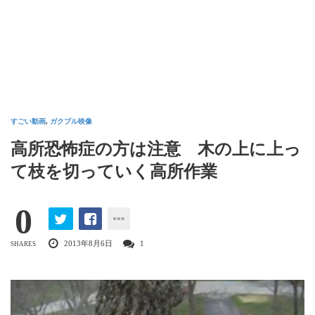
すごい動画
,
ガクブル映像
高所恐怖症の方は注意 木の上に上っ
て枝を切っていく高所作業
0
2013年8月6日
1
SHARES