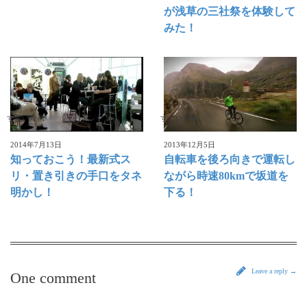
が浅草の三社祭を体験して
みた！
すごい動画
すごい動画
2014年7月13日
2013年12月5日
知っておこう！最新式ス
自転車を後ろ向きで運転し
リ・置き引きの手口をタネ
ながら時速80kmで坂道を
明かし！
下る！
Leave a reply →
One comment