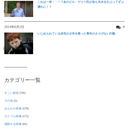
これは一体・・！？あのビル・ゲイツ氏が自ら氷水をかぶってずぶ
濡れに！？
すごい動画
2014年6月2日
8
いじめられている赤毛の少年を救った青年のさりげない行動
感動する映像
カテゴリー一覧
すごい動画
(791)
その他
(2)
ほんわか映像
(579)
ガクブル映像
(172)
感動する映像
(91)