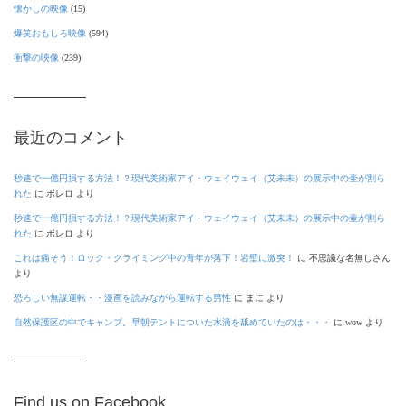
懐かしの映像
(15)
爆笑おもしろ映像
(594)
衝撃の映像
(239)
最近のコメント
秒速で一億円損する方法！？現代美術家アイ・ウェイウェイ（艾未未）の展示中の壷が割ら
れた
に
ボレロ
より
秒速で一億円損する方法！？現代美術家アイ・ウェイウェイ（艾未未）の展示中の壷が割ら
れた
に
ボレロ
より
これは痛そう！ロック・クライミング中の青年が落下！岩壁に激突！
に
不思議な名無しさん
より
恐ろしい無謀運転・・漫画を読みながら運転する男性
に
まに
より
自然保護区の中でキャンプ。早朝テントについた水滴を舐めていたのは・・・
に
wow
より
Find us on Facebook