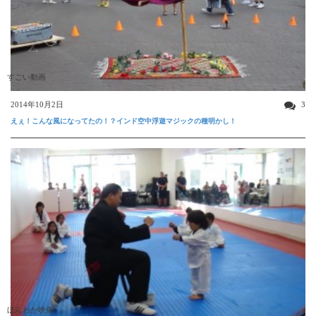
すごい動画
2014年10月2日
3
えぇ！こんな風になってたの！？インド空中浮遊マジックの種明かし！
ほんわか映像