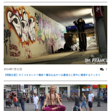
ガクブル映像
2014年7月12日
2
【閲覧注意】サイコキネシス？魔術？魔法をあやつる魔道士と夜中に遭遇するドッキリ