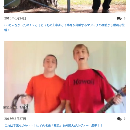
すごい動画
2015年6月24日
0
CGじゃなかったの！？とうとうあの上半身と下半身が分離するマジックの種明かし動画が登
場！
爆笑おもしろ映像
2015年2月27日
0
これは本気なのか・・！ゆずの名曲「夏色」を外国人がカヴァー！悪夢！！