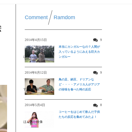
Comment
Ramdom
絵
2014年4月15日
9
本当にカンガルーなの？人間が
入っているようにみえる巨大カ
ほんわか映像
ンガルー
2014年6月12日
9
鳥の足、納豆、ドリアンな
ど・・・・アメリカ人がアジア
すごい動画
の珍味を食べた時の反応
2014年5月4日
8
コーヒーをはじめて飲んだ子供
たちの反応を集めてみたよ！
ほんわか映像