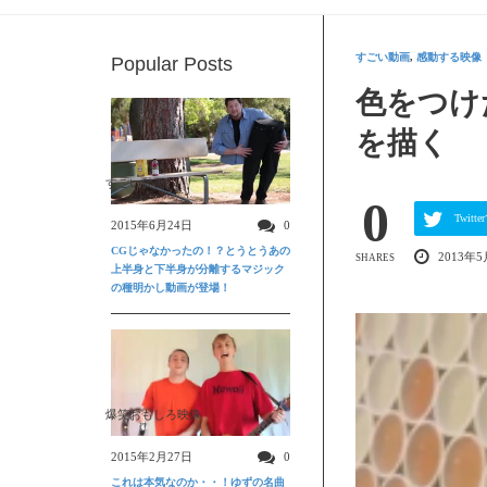
すごい動画
,
感動する映像
Popular Posts
色をつけ
を描く
すごい動画
0
Twit
2015年6月24日
0
CGじゃなかったの！？とうとうあの
2013年5
SHARES
上半身と下半身が分離するマジック
の種明かし動画が登場！
爆笑おもしろ映像
2015年2月27日
0
これは本気なのか・・！ゆずの名曲