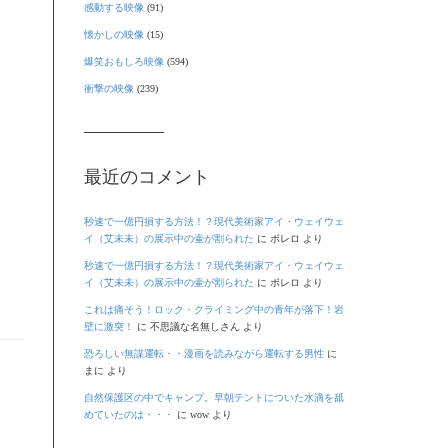
感動する映像
(91)
懐かしの映像
(15)
爆笑おもしろ映像
(594)
衝撃の映像
(239)
最近のコメント
秒速で一億円損する方法！？現代美術家アイ・ウェイウェ
イ（艾未未）の展示中の壷が割られた
に
ボレロ
より
秒速で一億円損する方法！？現代美術家アイ・ウェイウェ
イ（艾未未）の展示中の壷が割られた
に
ボレロ
より
これは痛そう！ロック・クライミング中の青年が落下！岩
壁に激突！
に
不思議な名無しさん
より
恐ろしい無謀運転・・漫画を読みながら運転する男性
に
まに
より
自然保護区の中でキャンプ。早朝テントについた水滴を舐
めていたのは・・・
に
wow
より