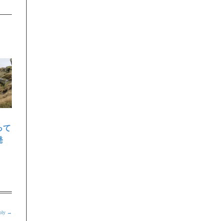
って
発
eply →