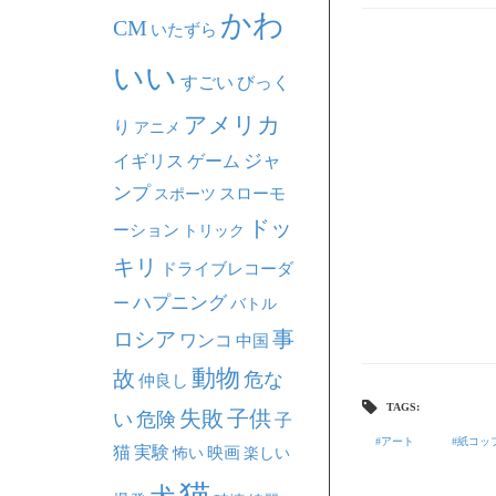
かわ
CM
いたずら
いい
すごい
びっく
アメリカ
り
アニメ
ジャ
イギリス
ゲーム
ンプ
スポーツ
スローモ
ドッ
ーション
トリック
キリ
ドライブレコーダ
ハプニング
ー
バトル
事
ロシア
ワンコ
中国
動物
故
危な
仲良し
TAGS:
失敗
子供
い
危険
子
アート
紙コッ
猫
実験
映画
怖い
楽しい
猫