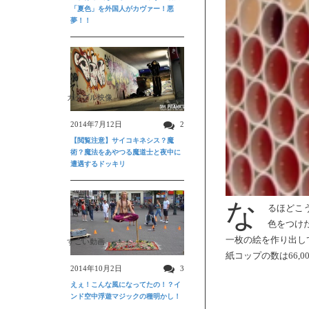
「夏色」を外国人がカヴァー！悪
夢！！
ガクブル映像
2014年7月12日
2
【閲覧注意】サイコキネシス？魔
術？魔法をあやつる魔道士と夜中に
遭遇するドッキリ
な
るほどこ
色をつけ
一枚の絵を作り出し
すごい動画
紙コップの数は66,
2014年10月2日
3
えぇ！こんな風になってたの！？イ
ンド空中浮遊マジックの種明かし！