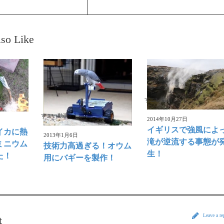
so Like
すごい動画
すごい動画
2014年10月27日
イギリスで強風によ
イカに熱
2013年1月6日
滝が逆流する事態が
ミニウム
技術力高過ぎる！オウム
生！
た！
用にバギーを製作！
Leave a r
t