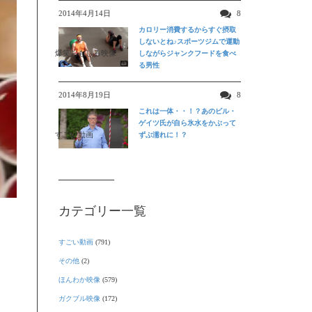
2014年4月14日
8
カロリー消費するからすぐ摂取
しないとね♪スポーツジムで運動
爆笑おもしろ映像
しながらジャンクフードを食べ
る男性
2014年8月19日
8
これは一体・・！？あのビル・
ゲイツ氏が自ら氷水をかぶって
すごい動画
ずぶ濡れに！？
カテゴリー一覧
すごい動画
(791)
その他
(2)
ほんわか映像
(579)
ガクブル映像
(172)