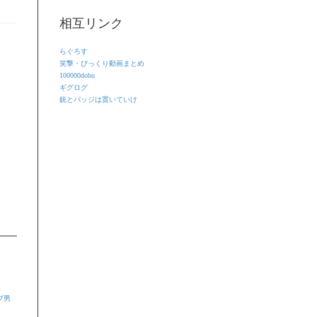
相互リンク
らぐろす
笑撃・びっくり動画まとめ
100000dobu
ギグログ
銃とバッジは置いていけ
ブ男