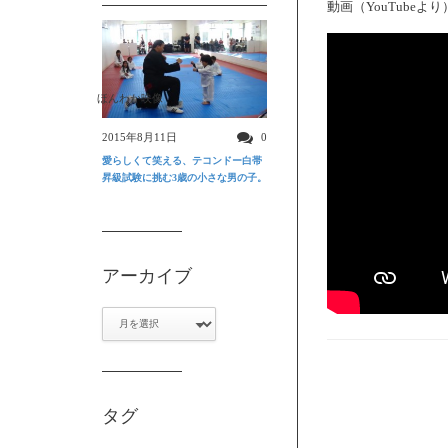
動画（YouTubeより
ほんわか映像
2015年8月11日
0
愛らしくて笑える、テコンドー白帯
昇級試験に挑む3歳の小さな男の子。
アーカイブ
ア
ー
カ
イ
ブ
タグ