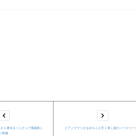
ルから東京をミニチュア風撮影し
ピアノでマリオをめちゃ上手く弾く謎のノースリー
た映像