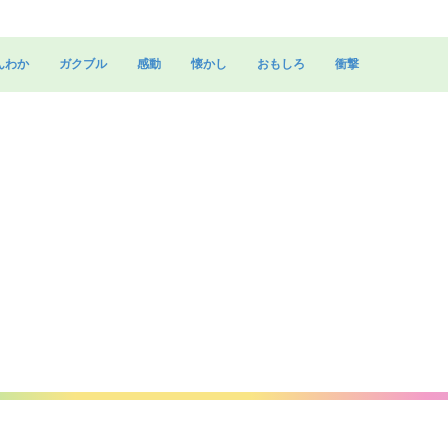
んわか
ガクブル
感動
懐かし
おもしろ
衝撃