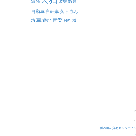
犬
爆発
破壊
綺麗
自動車
自転車
落下
赤ん
車
音楽
坊
遊び
飛行機
浜松町の貿易センタービ