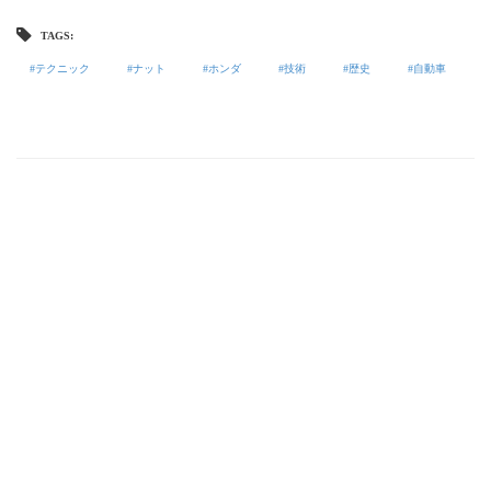
TAGS:
テクニック
ナット
ホンダ
技術
歴史
自動車