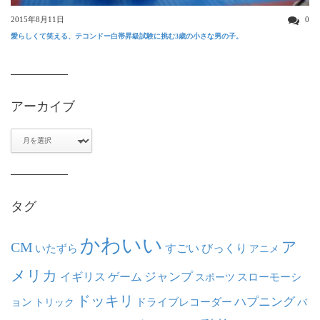
2015年8月11日
0
愛らしくて笑える、テコンドー白帯昇級試験に挑む3歳の小さな男の子。
アーカイブ
ア
ー
カ
イ
ブ
タグ
かわいい
ア
CM
いたずら
すごい
びっくり
アニメ
メリカ
ジャンプ
イギリス
ゲーム
スポーツ
スローモーシ
ドッキリ
ハプニング
ョン
ドライブレコーダー
トリック
バ