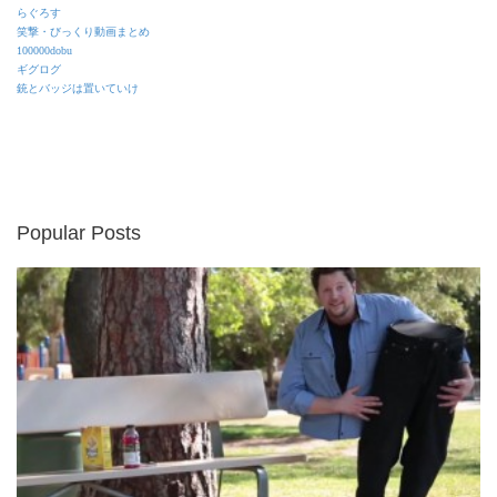
らぐろす
笑撃・びっくり動画まとめ
100000dobu
ギグログ
銃とバッジは置いていけ
Popular Posts