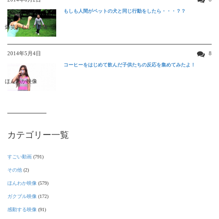
もしも人間がペットの犬と同じ行動をしたら・・・？？
爆笑おもしろ映像
2014年5月4日
8
コーヒーをはじめて飲んだ子供たちの反応を集めてみたよ！
ほんわか映像
カテゴリー一覧
すごい動画
(791)
その他
(2)
ほんわか映像
(579)
ガクブル映像
(172)
感動する映像
(91)