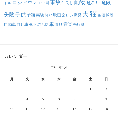
動物
事故
ロシア
危ない
危険
ワンコ
中国
仲良し
トル
猫
犬
失敗
子供
子猫
実験
映画
怖い
楽しい
爆発
破壊
綺麗
車
音楽
自動車
自転車
落下
赤ん坊
遊び
飛行機
カレンダー
2026年8月
月
火
水
木
金
土
日
1
2
3
4
5
6
7
8
9
10
11
12
13
14
15
16