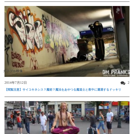
ガクブル映像
2014年7月12日
2
【閲覧注意】サイコキネシス？魔術？魔法をあやつる魔道士と夜中に遭遇するドッキリ