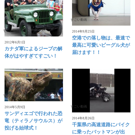
すごい動画
すごい動画
2014年9月25日
空港での落し物は、最速で
2012年6月1日
最高に可愛いビーグル犬が
カナダ軍によるジープの解
届けます！！
体がはやすぎてすごい！
すごい動画
すごい動画
2014年5月9日
サンディエゴで行われた恐
2014年8月26日
竜（ティラノサウルス）が
千葉県の高速道路にバイク
投げる始球式！
に乗ったバットマンが出