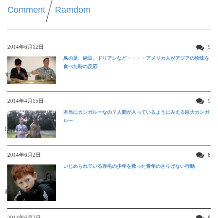
Comment
Ramdom
2014年6月12日
9
鳥の足、納豆、ドリアンなど・・・・アメリカ人がアジアの珍味を
食べた時の反応
すごい動画
2014年4月15日
9
本当にカンガルーなの？人間が入っているようにみえる巨大カンガ
ルー
ほんわか映像
2014年6月2日
8
いじめられている赤毛の少年を救った青年のさりげない行動
感動する映像
2014年6月2日
8