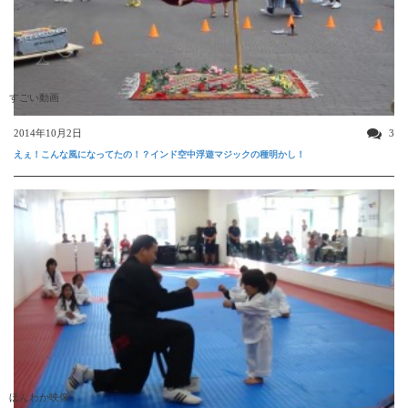
すごい動画
2014年10月2日
3
えぇ！こんな風になってたの！？インド空中浮遊マジックの種明かし！
ほんわか映像