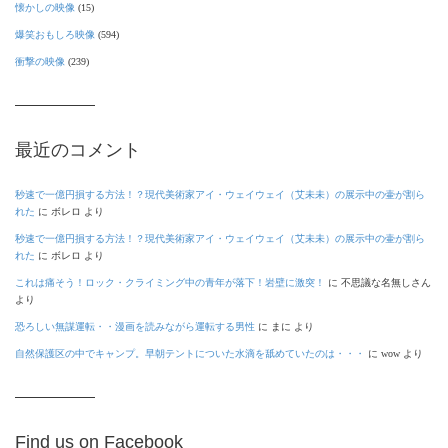
懐かしの映像
(15)
爆笑おもしろ映像
(594)
衝撃の映像
(239)
最近のコメント
秒速で一億円損する方法！？現代美術家アイ・ウェイウェイ（艾未未）の展示中の壷が割ら
れた
に
ボレロ
より
秒速で一億円損する方法！？現代美術家アイ・ウェイウェイ（艾未未）の展示中の壷が割ら
れた
に
ボレロ
より
これは痛そう！ロック・クライミング中の青年が落下！岩壁に激突！
に
不思議な名無しさん
より
恐ろしい無謀運転・・漫画を読みながら運転する男性
に
まに
より
自然保護区の中でキャンプ。早朝テントについた水滴を舐めていたのは・・・
に
wow
より
Find us on Facebook