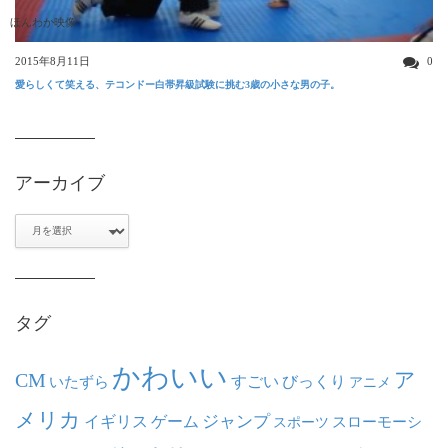
ほんわか映像
2015年8月11日
0
愛らしくて笑える、テコンドー白帯昇級試験に挑む3歳の小さな男の子。
アーカイブ
ア
ー
カ
イ
ブ
タグ
かわいい
ア
CM
いたずら
すごい
びっくり
アニメ
メリカ
ジャンプ
イギリス
ゲーム
スポーツ
スローモーシ