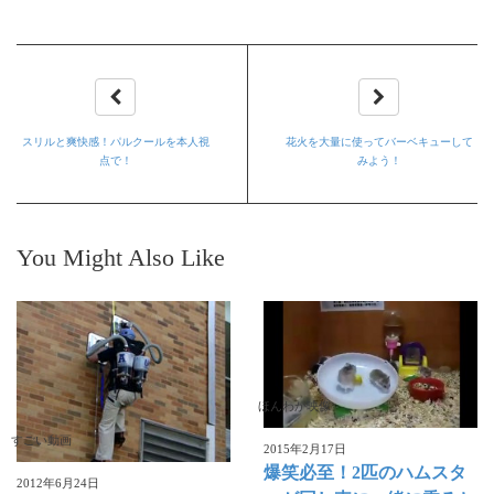
スリルと爽快感！パルクールを本人視
花火を大量に使ってバーベキューして
点で！
みよう！
You Might Also Like
ほんわか映像
すごい動画
2015年2月17日
爆笑必至！2匹のハムスタ
2012年6月24日