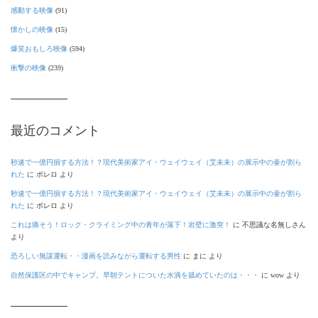
感動する映像
(91)
懐かしの映像
(15)
爆笑おもしろ映像
(594)
衝撃の映像
(239)
最近のコメント
秒速で一億円損する方法！？現代美術家アイ・ウェイウェイ（艾未未）の展示中の壷が割ら
れた
に
ボレロ
より
秒速で一億円損する方法！？現代美術家アイ・ウェイウェイ（艾未未）の展示中の壷が割ら
れた
に
ボレロ
より
これは痛そう！ロック・クライミング中の青年が落下！岩壁に激突！
に
不思議な名無しさん
より
恐ろしい無謀運転・・漫画を読みながら運転する男性
に
まに
より
自然保護区の中でキャンプ。早朝テントについた水滴を舐めていたのは・・・
に
wow
より