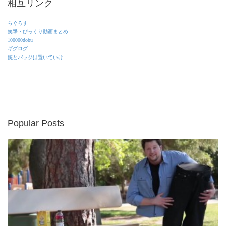
相互リンク
らぐろす
笑撃・びっくり動画まとめ
100000dobu
ギグログ
銃とバッジは置いていけ
Popular Posts