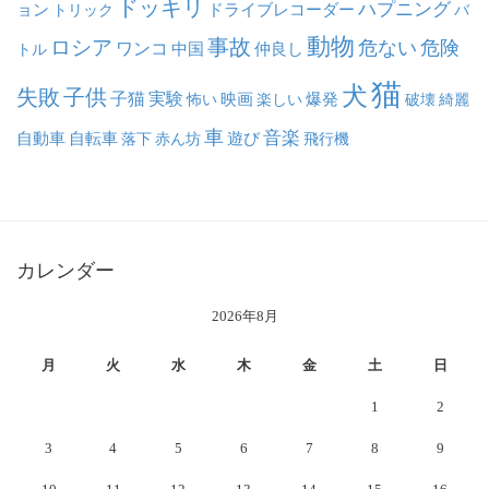
ドッキリ
ハプニング
ョン
ドライブレコーダー
トリック
バ
動物
事故
ロシア
危ない
危険
ワンコ
中国
仲良し
トル
猫
犬
失敗
子供
子猫
実験
映画
怖い
楽しい
爆発
破壊
綺麗
車
音楽
自動車
自転車
落下
赤ん坊
遊び
飛行機
カレンダー
2026年8月
月
火
水
木
金
土
日
1
2
3
4
5
6
7
8
9