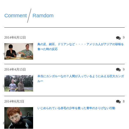
Comment
Ramdom
2014年6月12日
9
鳥の足、納豆、ドリアンなど・・・・アメリカ人がアジアの珍味を
食べた時の反応
すごい動画
2014年4月15日
9
本当にカンガルーなの？人間が入っているようにみえる巨大カンガ
ルー
ほんわか映像
2014年6月2日
8
いじめられている赤毛の少年を救った青年のさりげない行動
感動する映像