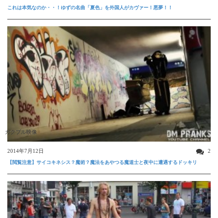
これは本気なのか・・！ゆずの名曲「夏色」を外国人がカヴァー！悪夢！！
ガクブル映像
2014年7月12日
2
【閲覧注意】サイコキネシス？魔術？魔法をあやつる魔道士と夜中に遭遇するドッキリ