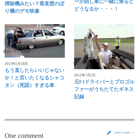
ーが回し車に一緒に乗ると
掃除機みたい？垂直壁のぼ
どうなるか・・・！
り機のデモ映像
爆笑おもしろ映像
すごい動画
2013年5月18日
もう直したらいいじゃない
2012年7月2日
か！と言いたくなるシャコ
元F1ドライバーとプロゴル
タン（死語）すぎる車
ファーがうちたてたギネス
記録
Leave a reply →
One comment