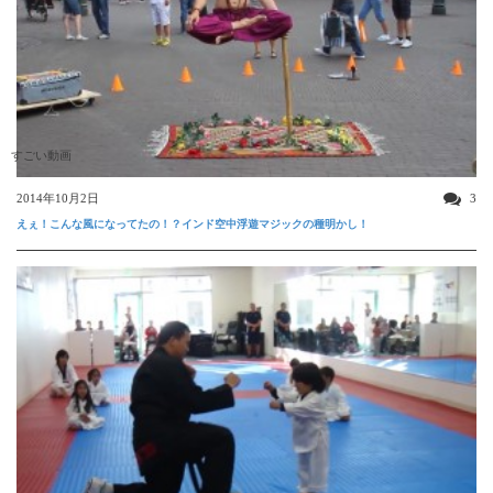
すごい動画
2014年10月2日
3
えぇ！こんな風になってたの！？インド空中浮遊マジックの種明かし！