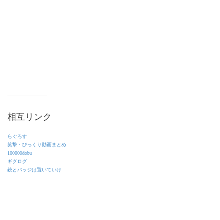
相互リンク
らぐろす
笑撃・びっくり動画まとめ
100000dobu
ギグログ
銃とバッジは置いていけ