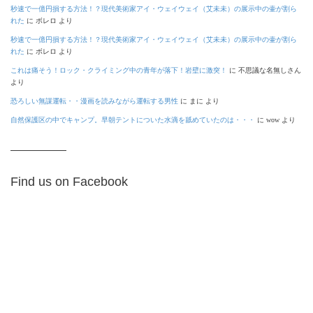
秒速で一億円損する方法！？現代美術家アイ・ウェイウェイ（艾未未）の展示中の壷が割ら
れた
に
ボレロ
より
秒速で一億円損する方法！？現代美術家アイ・ウェイウェイ（艾未未）の展示中の壷が割ら
れた
に
ボレロ
より
これは痛そう！ロック・クライミング中の青年が落下！岩壁に激突！
に
不思議な名無しさん
より
恐ろしい無謀運転・・漫画を読みながら運転する男性
に
まに
より
自然保護区の中でキャンプ。早朝テントについた水滴を舐めていたのは・・・
に
wow
より
Find us on Facebook