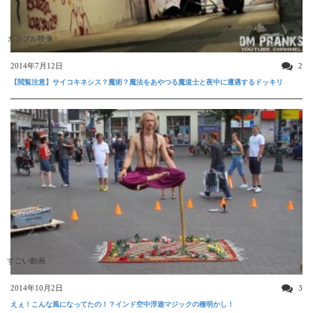
ガクブル映像
2014年7月12日
2
【閲覧注意】サイコキネシス？魔術？魔法をあやつる魔道士と夜中に遭遇するドッキリ
すごい動画
2014年10月2日
3
えぇ！こんな風になってたの！？インド空中浮遊マジックの種明かし！