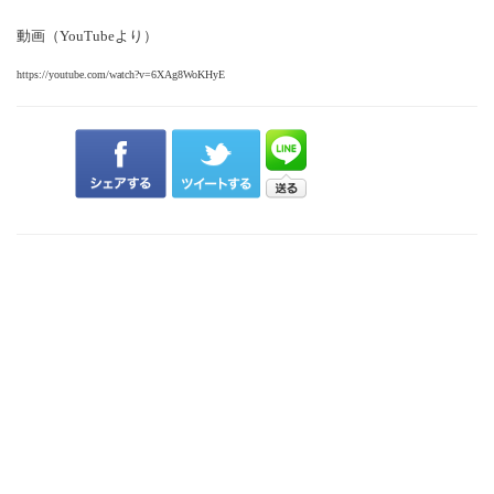
動画（YouTubeより）
https://youtube.com/watch?v=6XAg8WoKHyE