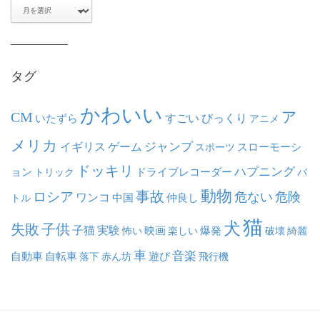
ア
ー
カ
イ
ブ
タグ
かわいい
ア
CM
いたずら
すごい
びっくり
アニメ
メリカ
ジャンプ
イギリス
ゲーム
スポーツ
スローモーシ
ドッキリ
ハプニング
ョン
ドライブレコーダー
トリック
バ
動物
事故
ロシア
危ない
危険
ワンコ
中国
仲良し
トル
猫
犬
失敗
子供
子猫
実験
映画
怖い
楽しい
爆発
破壊
綺麗
車
音楽
自動車
自転車
落下
赤ん坊
遊び
飛行機