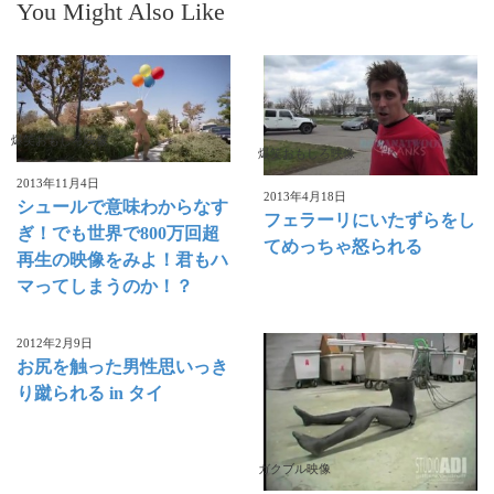
You Might Also Like
爆笑おもしろ映像
爆笑おもしろ映像
2013年11月4日
2013年4月18日
シュールで意味わからなす
フェラーリにいたずらをし
ぎ！でも世界で800万回超
てめっちゃ怒られる
再生の映像をみよ！君もハ
マってしまうのか！？
2012年2月9日
お尻を触った男性思いっき
り蹴られる in タイ
ガクブル映像