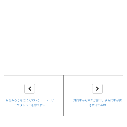
みるみるうちに消えていく・・レーザ
対向車から家？が落下、さらに車が突
ーでタトゥーを除去する
き抜けて破壊