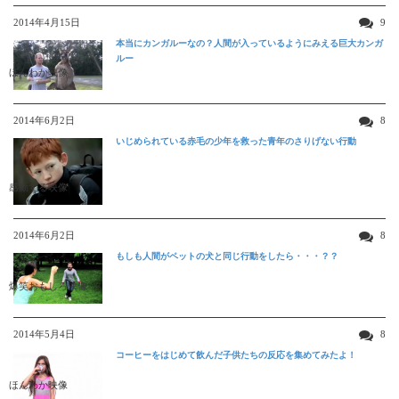
2014年4月15日
9
本当にカンガルーなの？人間が入っているようにみえる巨大カンガ
ルー
ほんわか映像
2014年6月2日
8
いじめられている赤毛の少年を救った青年のさりげない行動
感動する映像
2014年6月2日
8
もしも人間がペットの犬と同じ行動をしたら・・・？？
爆笑おもしろ映像
2014年5月4日
8
コーヒーをはじめて飲んだ子供たちの反応を集めてみたよ！
ほんわか映像