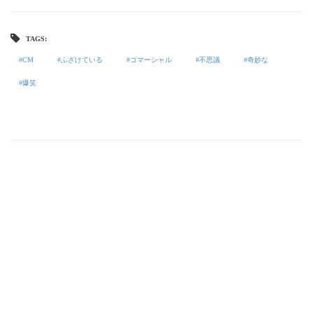
TAGS:
CM
ふざけている
コマーシャル
不思議
奇妙な
爆笑