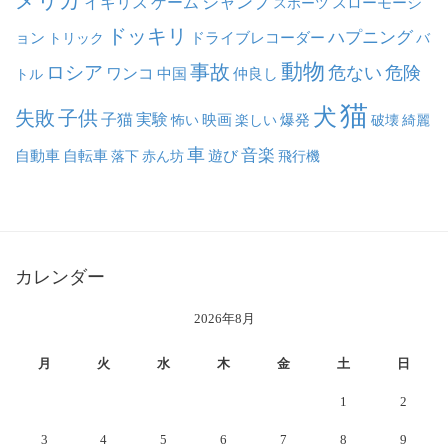
メリカ
ジャンプ
イギリス
ゲーム
スポーツ
スローモーシ
ドッキリ
ハプニング
ョン
ドライブレコーダー
トリック
バ
動物
事故
ロシア
危ない
危険
ワンコ
中国
仲良し
トル
猫
犬
失敗
子供
子猫
実験
映画
怖い
楽しい
爆発
破壊
綺麗
車
音楽
自動車
自転車
落下
赤ん坊
遊び
飛行機
カレンダー
2026年8月
月
火
水
木
金
土
日
1
2
3
4
5
6
7
8
9