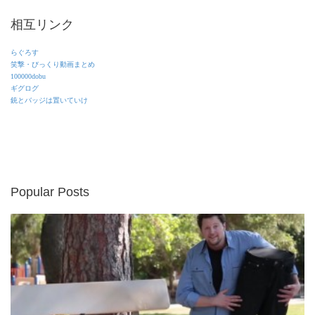
相互リンク
らぐろす
笑撃・びっくり動画まとめ
100000dobu
ギグログ
銃とバッジは置いていけ
Popular Posts