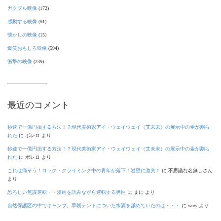
ガクブル映像
(172)
感動する映像
(91)
懐かしの映像
(15)
爆笑おもしろ映像
(594)
衝撃の映像
(239)
最近のコメント
秒速で一億円損する方法！？現代美術家アイ・ウェイウェイ（艾未未）の展示中の壷が割ら
れた
に
ボレロ
より
秒速で一億円損する方法！？現代美術家アイ・ウェイウェイ（艾未未）の展示中の壷が割ら
れた
に
ボレロ
より
これは痛そう！ロック・クライミング中の青年が落下！岩壁に激突！
に
不思議な名無しさん
より
恐ろしい無謀運転・・漫画を読みながら運転する男性
に
まに
より
自然保護区の中でキャンプ。早朝テントについた水滴を舐めていたのは・・・
に
wow
より