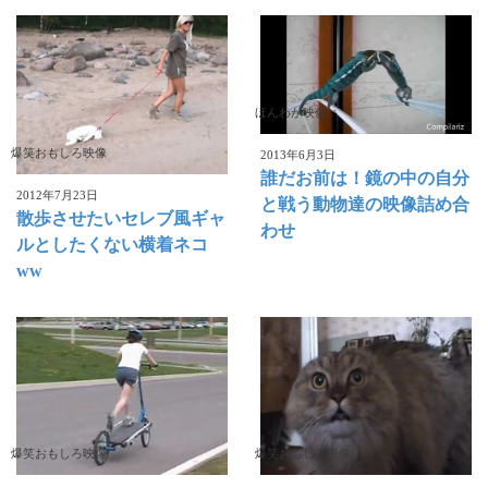
ほんわか映像
爆笑おもしろ映像
2013年6月3日
誰だお前は！鏡の中の自分
2012年7月23日
と戦う動物達の映像詰め合
散歩させたいセレブ風ギャ
わせ
ルとしたくない横着ネコ
ww
爆笑おもしろ映像
爆笑おもしろ映像