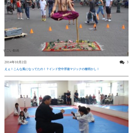
すごい動画
2014年10月2日
3
えぇ！こんな風になってたの！？インド空中浮遊マジックの種明かし！