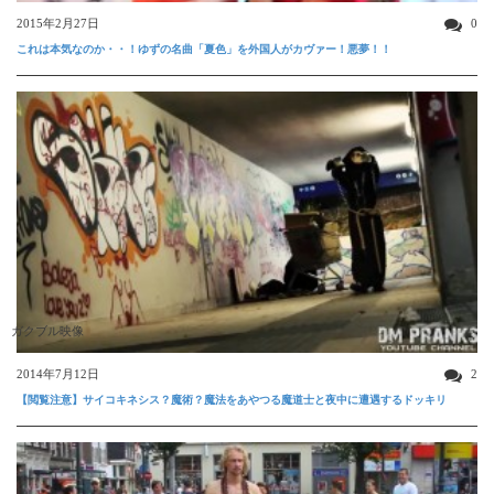
2015年2月27日
0
これは本気なのか・・！ゆずの名曲「夏色」を外国人がカヴァー！悪夢！！
ガクブル映像
2014年7月12日
2
【閲覧注意】サイコキネシス？魔術？魔法をあやつる魔道士と夜中に遭遇するドッキリ