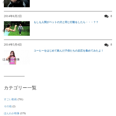
感動する映像
2014年6月2日
8
もしも人間がペットの犬と同じ行動をしたら・・・？？
爆笑おもしろ映像
2014年5月4日
8
コーヒーをはじめて飲んだ子供たちの反応を集めてみたよ！
ほんわか映像
カテゴリー一覧
すごい動画
(791)
その他
(2)
ほんわか映像
(579)