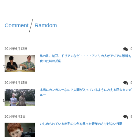
Comment
Ramdom
2014年6月12日
9
鳥の足、納豆、ドリアンなど・・・・アメリカ人がアジアの珍味を
食べた時の反応
すごい動画
2014年4月15日
9
本当にカンガルーなの？人間が入っているようにみえる巨大カンガ
ルー
ほんわか映像
2014年6月2日
8
いじめられている赤毛の少年を救った青年のさりげない行動