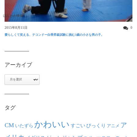
ほんわか映像
2015年8月11日
0
愛らしくて笑える、テコンドー白帯昇級試験に挑む3歳の小さな男の子。
アーカイブ
ア
ー
カ
イ
ブ
タグ
かわいい
ア
CM
いたずら
すごい
びっくり
アニメ