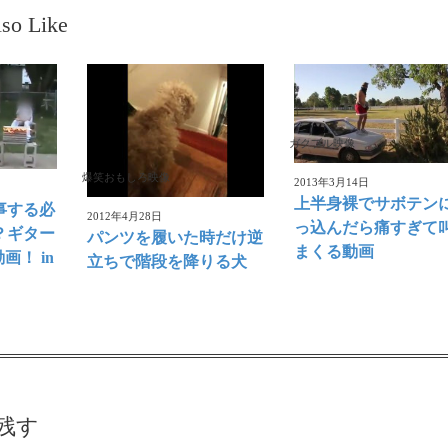
so Like
ガクブル映像
爆笑おもしろ映像
2013年3月14日
上半身裸でサボテン
事する必
2012年4月28日
っ込んだら痛すぎて
？ギター
パンツを履いた時だけ逆
まくる動画
画！ in
立ちで階段を降りる犬
残す