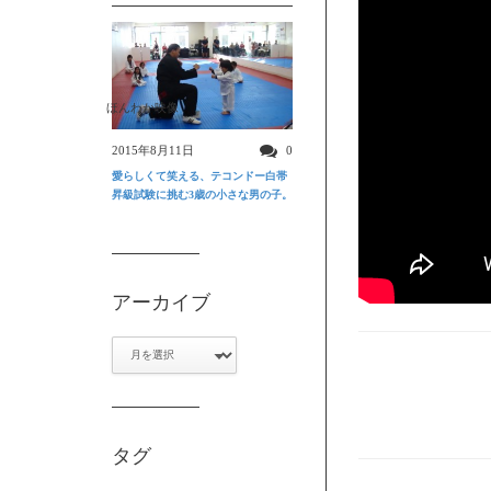
ほんわか映像
2015年8月11日
0
愛らしくて笑える、テコンドー白帯
昇級試験に挑む3歳の小さな男の子。
アーカイブ
ア
ー
カ
イ
ブ
タグ