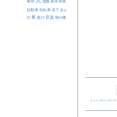
犬
爆発
破壊
綺麗
自動車
自転車
落下
赤ん
車
音楽
坊
遊び
飛行機
とうとうテレーポーテ