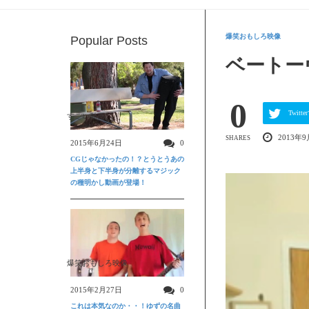
爆笑おもしろ映像
Popular Posts
ベートー
0
Twit
すごい動画
2013年9
SHARES
2015年6月24日
0
CGじゃなかったの！？とうとうあの
上半身と下半身が分離するマジック
の種明かし動画が登場！
爆笑おもしろ映像
2015年2月27日
0
これは本気なのか・・！ゆずの名曲