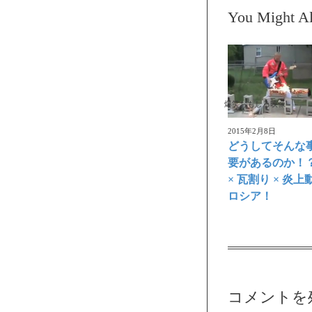
You Might Al
爆笑おもしろ映像
2015年2月8日
どうしてそんな
要があるのか！
× 瓦割り × 炎上動
ロシア！
コメントを