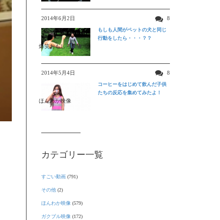
2014年6月2日
8
もしも人間がペットの犬と同じ
行動をしたら・・・？？
爆笑おもしろ映像
2014年5月4日
8
コーヒーをはじめて飲んだ子供
たちの反応を集めてみたよ！
ほんわか映像
カテゴリー一覧
すごい動画
(791)
その他
(2)
ほんわか映像
(579)
ガクブル映像
(172)