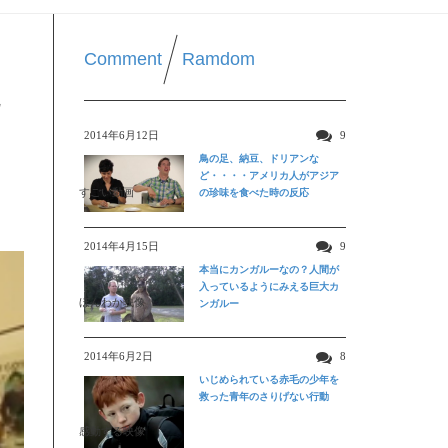
Comment
Ramdom
た
2014年6月12日
9
鳥の足、納豆、ドリアンな
ど・・・・アメリカ人がアジア
すごい動画
の珍味を食べた時の反応
2014年4月15日
9
本当にカンガルーなの？人間が
入っているようにみえる巨大カ
ほんわか映像
ンガルー
2014年6月2日
8
いじめられている赤毛の少年を
救った青年のさりげない行動
感動する映像