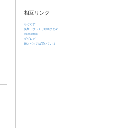
相互リンク
らぐろす
笑撃・びっくり動画まとめ
100000dobu
ギグログ
銃とバッジは置いていけ