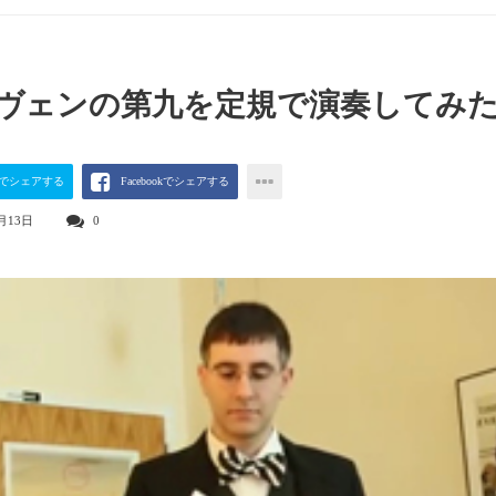
ヴェンの第九を定規で演奏してみ
terでシェアする
Facebookでシェアする
月13日
0