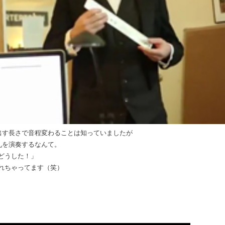
出す長さで音程変わることは知っていましたが
九を演奏するなんて。
どうした！」
れちゃってます（笑）
）