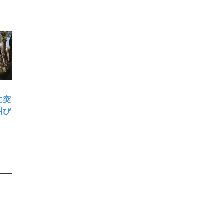
に突
叫び