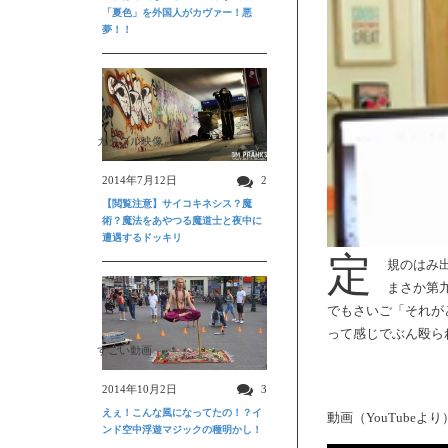
「夏色」を外国人がカヴァー！悪
夢！！
ガクブル映像
2014年7月12日
2
【閲覧注意】サイコキネシス？魔
術？魔法をあやつる魔道士と夜中に
遭遇するドッキリ
定
規のはみ
まさか第
でもさいご「それが
って感じでぶん殴ら
すごい動画
2014年10月2日
3
えぇ！こんな風になってたの！？イ
動画（YouTubeより
ンド空中浮遊マジックの種明かし！