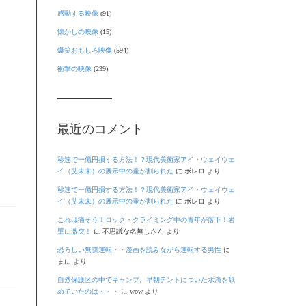
感動する映像
(91)
懐かしの映像
(15)
爆笑おもしろ映像
(594)
衝撃の映像
(239)
最近のコメント
秒速で一億円損する方法！？現代美術家アイ・ウェイウェ
イ（艾未未）の展示中の壷が割られた
に
ボレロ
より
秒速で一億円損する方法！？現代美術家アイ・ウェイウェ
イ（艾未未）の展示中の壷が割られた
に
ボレロ
より
これは痛そう！ロック・クライミング中の青年が落下！岩
壁に激突！
に
不思議な名無しさん
より
恐ろしい無謀運転・・漫画を読みながら運転する男性
に
まに
より
自然保護区の中でキャンプ。早朝テントについた水滴を舐
めていたのは・・・
に
wow
より