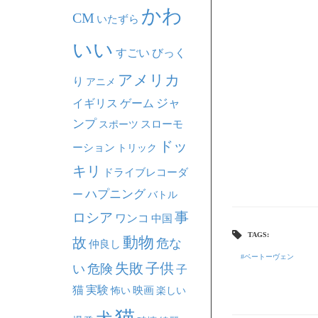
かわ
CM
いたずら
いい
すごい
びっく
アメリカ
り
アニメ
ジャ
イギリス
ゲーム
ンプ
スポーツ
スローモ
ドッ
ーション
トリック
キリ
ドライブレコーダ
ハプニング
ー
バトル
事
ロシア
ワンコ
中国
TAGS:
動物
故
危な
仲良し
ベートーヴェン
失敗
子供
い
危険
子
猫
実験
映画
怖い
楽しい
猫