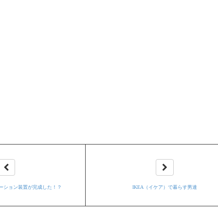
ーション装置が完成した！？
IKEA（イケア）で暮らす男達