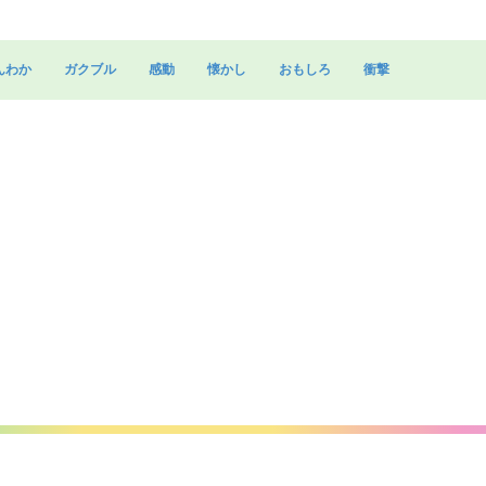
んわか
ガクブル
感動
懐かし
おもしろ
衝撃