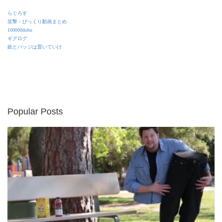
らぐろす
笑撃・びっくり動画まとめ
100000dobu
ギグログ
銃とバッジは置いていけ
Popular Posts