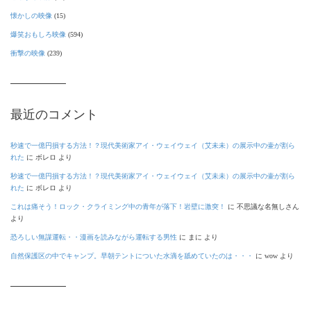
懐かしの映像
(15)
爆笑おもしろ映像
(594)
衝撃の映像
(239)
最近のコメント
秒速で一億円損する方法！？現代美術家アイ・ウェイウェイ（艾未未）の展示中の壷が割ら
れた
に
ボレロ
より
秒速で一億円損する方法！？現代美術家アイ・ウェイウェイ（艾未未）の展示中の壷が割ら
れた
に
ボレロ
より
これは痛そう！ロック・クライミング中の青年が落下！岩壁に激突！
に
不思議な名無しさん
より
恐ろしい無謀運転・・漫画を読みながら運転する男性
に
まに
より
自然保護区の中でキャンプ。早朝テントについた水滴を舐めていたのは・・・
に
wow
より