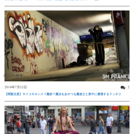
ガクブル映像
2014年7月12日
2
【閲覧注意】サイコキネシス？魔術？魔法をあやつる魔道士と夜中に遭遇するドッキリ