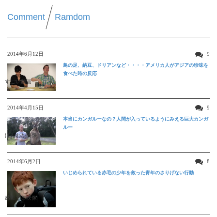
Comment
Ramdom
2014年6月12日
9
鳥の足、納豆、ドリアンなど・・・・アメリカ人がアジアの珍味を
食べた時の反応
すごい動画
2014年4月15日
9
本当にカンガルーなの？人間が入っているようにみえる巨大カンガ
ルー
ほんわか映像
2014年6月2日
8
いじめられている赤毛の少年を救った青年のさりげない行動
感動する映像