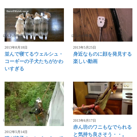
ほんわか映像
ほんわか映像
2013年8月18日
2013年5月25日
並んで寝てるウェルシュ・
身近なものに顔を発見する
コーギーの子犬たちがかわ
楽しい動画
いすぎる
すごい動画
ほんわか映像
2013年6月17日
赤ん坊のワニもなでられる
2012年5月14日
と気持ち良さそう・・。