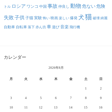
動物
事故
ロシア
危ない
危険
ワンコ
中国
仲良し
トル
猫
犬
失敗
子供
子猫
実験
映画
怖い
楽しい
爆発
破壊
綺麗
車
音楽
自動車
自転車
落下
赤ん坊
遊び
飛行機
カレンダー
2026年8月
月
火
水
木
金
土
日
1
2
3
4
5
6
7
8
9
10
11
12
13
14
15
16