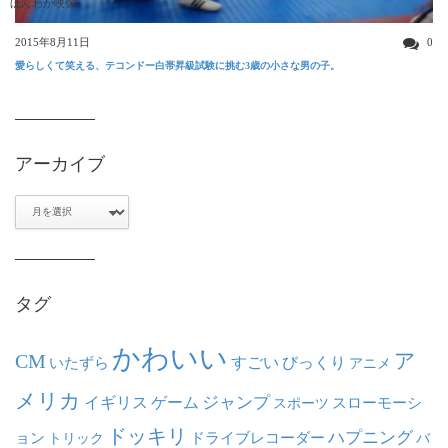
ほんわか映像
2015年8月11日
0
愛らしくて笑える、テコンドー白帯昇級試験に挑む3歳の小さな男の子。
アーカイブ
ア
ー
カ
イ
ブ
タグ
かわいい
ア
CM
いたずら
すごい
びっくり
アニメ
メリカ
ジャンプ
イギリス
ゲーム
スポーツ
スローモーシ
ドッキリ
ハプニング
ョン
ドライブレコーダー
トリック
バ