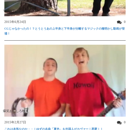
すごい動画
2015年6月24日
0
CGじゃなかったの！？とうとうあの上半身と下半身が分離するマジックの種明かし動画が登
場！
爆笑おもしろ映像
2015年2月27日
0
これは本気なのか・・！ゆずの名曲「夏色」を外国人がカヴァー！悪夢！！