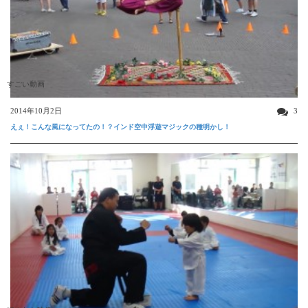
すごい動画
2014年10月2日
3
えぇ！こんな風になってたの！？インド空中浮遊マジックの種明かし！