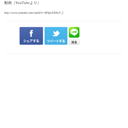
動画（YouTubeより）
http://www.youtube.com/watch?v=MYpvZX9wV_I