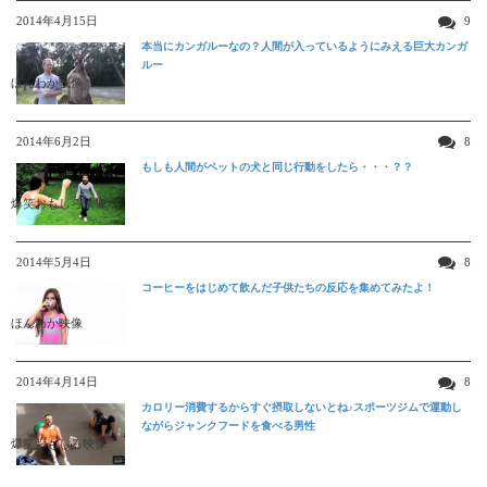
2014年4月15日
9
本当にカンガルーなの？人間が入っているようにみえる巨大カンガ
ルー
ほんわか映像
2014年6月2日
8
もしも人間がペットの犬と同じ行動をしたら・・・？？
爆笑おもしろ映像
2014年5月4日
8
コーヒーをはじめて飲んだ子供たちの反応を集めてみたよ！
ほんわか映像
2014年4月14日
8
カロリー消費するからすぐ摂取しないとね♪スポーツジムで運動し
ながらジャンクフードを食べる男性
爆笑おもしろ映像