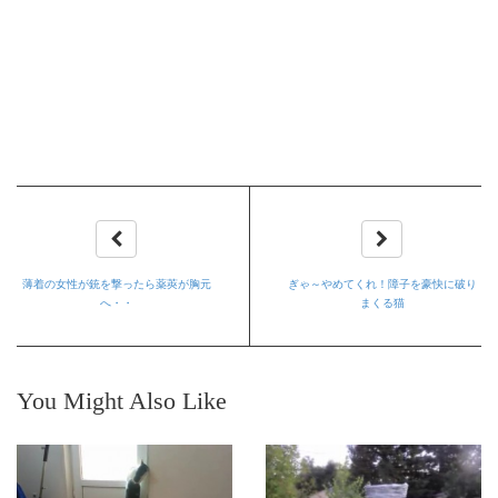
薄着の女性が銃を撃ったら薬莢が胸元
ぎゃ～やめてくれ！障子を豪快に破り
へ・・
まくる猫
You Might Also Like