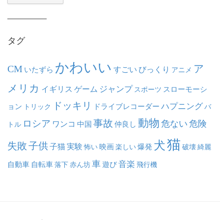
カ
イ
ブ
タグ
かわいい
ア
CM
いたずら
すごい
びっくり
アニメ
メリカ
ジャンプ
イギリス
ゲーム
スポーツ
スローモーシ
ドッキリ
ハプニング
ョン
ドライブレコーダー
トリック
バ
動物
事故
ロシア
危ない
危険
ワンコ
中国
仲良し
トル
猫
犬
失敗
子供
子猫
実験
映画
怖い
楽しい
爆発
破壊
綺麗
車
音楽
自動車
自転車
落下
赤ん坊
遊び
飛行機