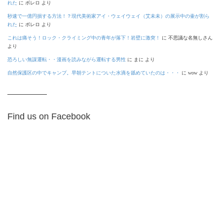
れた
に
ボレロ
より
秒速で一億円損する方法！？現代美術家アイ・ウェイウェイ（艾未未）の展示中の壷が割ら
れた
に
ボレロ
より
これは痛そう！ロック・クライミング中の青年が落下！岩壁に激突！
に
不思議な名無しさん
より
恐ろしい無謀運転・・漫画を読みながら運転する男性
に
まに
より
自然保護区の中でキャンプ。早朝テントについた水滴を舐めていたのは・・・
に
wow
より
Find us on Facebook