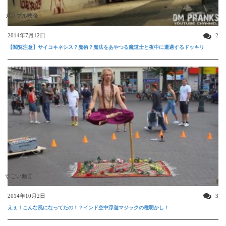
ガクブル映像
2014年7月12日
2
【閲覧注意】サイコキネシス？魔術？魔法をあやつる魔道士と夜中に遭遇するドッキリ
すごい動画
2014年10月2日
3
えぇ！こんな風になってたの！？インド空中浮遊マジックの種明かし！