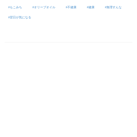
もこみち
オリーブオイル
不健康
健康
無理すんな
翌日が気になる