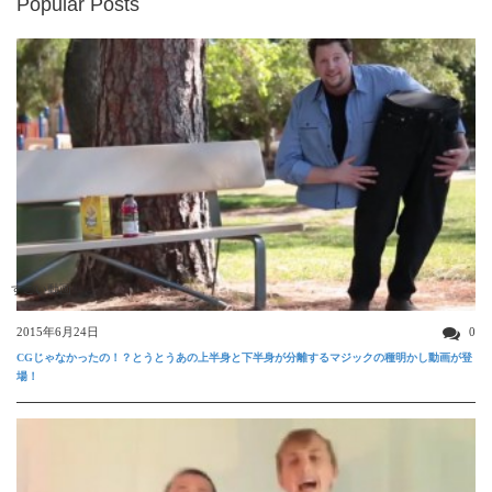
Popular Posts
すごい動画
2015年6月24日
0
CGじゃなかったの！？とうとうあの上半身と下半身が分離するマジックの種明かし動画が登
場！