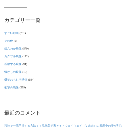
カテゴリー一覧
すごい動画
(791)
その他
(2)
ほんわか映像
(579)
ガクブル映像
(172)
感動する映像
(91)
懐かしの映像
(15)
爆笑おもしろ映像
(594)
衝撃の映像
(239)
最近のコメント
秒速で一億円損する方法！？現代美術家アイ・ウェイウェイ（艾未未）の展示中の壷が割ら