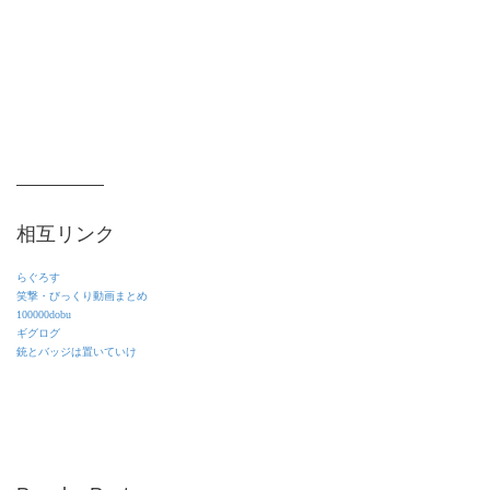
相互リンク
らぐろす
笑撃・びっくり動画まとめ
100000dobu
ギグログ
銃とバッジは置いていけ