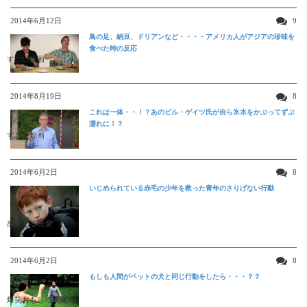
2014年6月12日
9
鳥の足、納豆、ドリアンなど・・・・アメリカ人がアジアの珍味を
食べた時の反応
すごい動画
2014年8月19日
8
これは一体・・！？あのビル・ゲイツ氏が自ら氷水をかぶってずぶ
濡れに！？
すごい動画
2014年6月2日
8
いじめられている赤毛の少年を救った青年のさりげない行動
感動する映像
2014年6月2日
8
もしも人間がペットの犬と同じ行動をしたら・・・？？
爆笑おもしろ映像