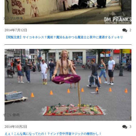
ガクブル映像
2014年7月12日
2
【閲覧注意】サイコキネシス？魔術？魔法をあやつる魔道士と夜中に遭遇するドッキリ
すごい動画
2014年10月2日
3
えぇ！こんな風になってたの！？インド空中浮遊マジックの種明かし！