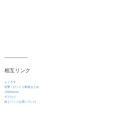
相互リンク
らぐろす
笑撃・びっくり動画まとめ
100000dobu
ギグログ
銃とバッジは置いていけ