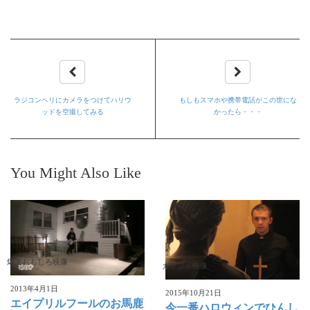
ラジコンヘリにカメラをつけてハリウ
もしもスマホや携帯電話がこの世にな
ッドを空撮してみる
かったら・・・
You Might Also Like
爆笑おもしろ映像
ガクブル映像
2013年4月1日
2015年10月21日
エイプリルフールのお馬鹿
今一番ハロウィンでひんし