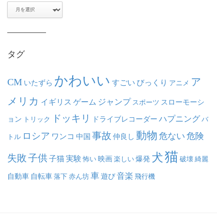
ア
ー
カ
イ
ブ
タグ
かわいい
ア
CM
いたずら
すごい
びっくり
アニメ
メリカ
ジャンプ
イギリス
ゲーム
スポーツ
スローモーシ
ドッキリ
ハプニング
ョン
ドライブレコーダー
トリック
バ
動物
事故
ロシア
危ない
危険
ワンコ
中国
仲良し
トル
猫
犬
失敗
子供
子猫
実験
映画
怖い
楽しい
爆発
破壊
綺麗
車
音楽
自動車
自転車
落下
赤ん坊
遊び
飛行機