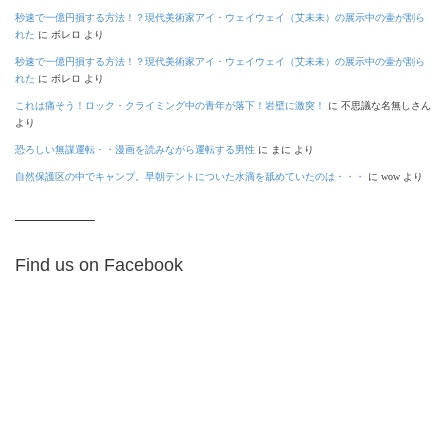
秒速で一億円損する方法！？現代美術家アイ・ウェイウェイ（艾未未）の展示中の壷が割ら
れた
に
ボレロ
より
秒速で一億円損する方法！？現代美術家アイ・ウェイウェイ（艾未未）の展示中の壷が割ら
れた
に
ボレロ
より
これは痛そう！ロック・クライミング中の青年が落下！岩壁に激突！
に
不思議な名無しさん
より
恐ろしい無謀運転・・漫画を読みながら運転する男性
に
まに
より
自然保護区の中でキャンプ。早朝テントについた水滴を舐めていたのは・・・
に
wow
より
Find us on Facebook