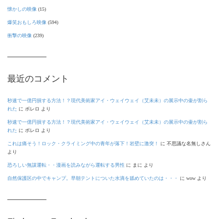
懐かしの映像
(15)
爆笑おもしろ映像
(594)
衝撃の映像
(239)
最近のコメント
秒速で一億円損する方法！？現代美術家アイ・ウェイウェイ（艾未未）の展示中の壷が割ら
れた
に
ボレロ
より
秒速で一億円損する方法！？現代美術家アイ・ウェイウェイ（艾未未）の展示中の壷が割ら
れた
に
ボレロ
より
これは痛そう！ロック・クライミング中の青年が落下！岩壁に激突！
に
不思議な名無しさん
より
恐ろしい無謀運転・・漫画を読みながら運転する男性
に
まに
より
自然保護区の中でキャンプ。早朝テントについた水滴を舐めていたのは・・・
に
wow
より