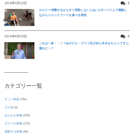
2014年4月14日
8
カロリー消費するからすぐ摂取しないとね♪スポーツジムで運動し
ながらジャンクフードを食べる男性
爆笑おもしろ映像
2014年8月19日
8
これは一体・・！？あのビル・ゲイツ氏が自ら氷水をかぶってずぶ
濡れに！？
すごい動画
カテゴリー一覧
すごい動画
(791)
その他
(2)
ほんわか映像
(579)
ガクブル映像
(172)
感動する映像
(91)