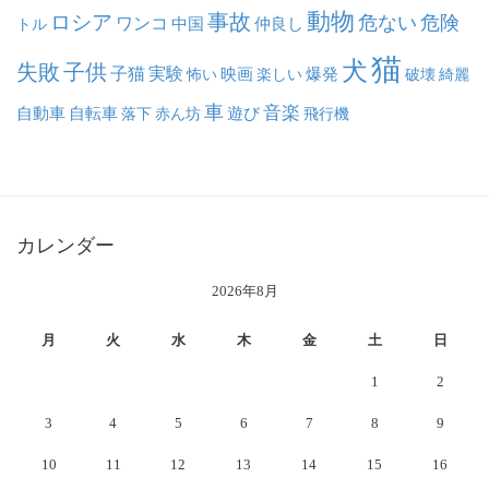
動物
事故
ロシア
危ない
危険
ワンコ
中国
仲良し
トル
猫
犬
失敗
子供
子猫
実験
映画
怖い
楽しい
爆発
破壊
綺麗
車
音楽
自動車
自転車
落下
赤ん坊
遊び
飛行機
カレンダー
2026年8月
月
火
水
木
金
土
日
1
2
3
4
5
6
7
8
9
10
11
12
13
14
15
16