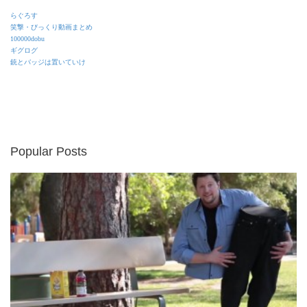
らぐろす
笑撃・びっくり動画まとめ
100000dobu
ギグログ
銃とバッジは置いていけ
Popular Posts