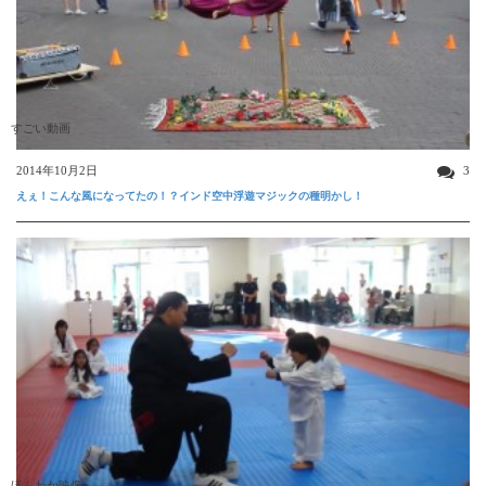
すごい動画
2014年10月2日
3
えぇ！こんな風になってたの！？インド空中浮遊マジックの種明かし！
ほんわか映像