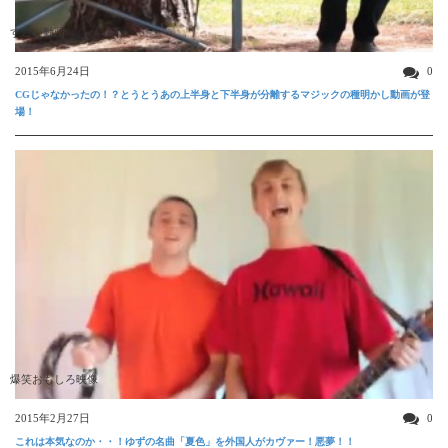
すごい動画
2015年6月24日
0
CGじゃなかったの！？とうとうあの上半身と下半身が分離するマジックの種明かし動画が登
場！
爆笑おもしろ映像
2015年2月27日
0
これは本気なのか・・！ゆずの名曲「夏色」を外国人がカヴァー！悪夢！！