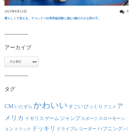
2015年8月11日
0
愛らしくて笑える、テコンドー白帯昇級試験に挑む3歳の小さな男の子。
アーカイブ
ア
ー
カ
イ
ブ
タグ
かわいい
ア
CM
いたずら
すごい
びっくり
アニメ
メリカ
ジャンプ
イギリス
ゲーム
スポーツ
スローモーシ
ドッキリ
ハプニング
ョン
ドライブレコーダー
トリック
バ