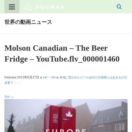
Skip
to
content
世界の動画ニュース
Molson Canadian – The Beer
Fridge – YouTube.flv_000001460
2013年6月27日
Published
at
640 × 360
in
各地に置かれたビール会社の冷蔵庫にはあるものが
必要で・・・
Next
→