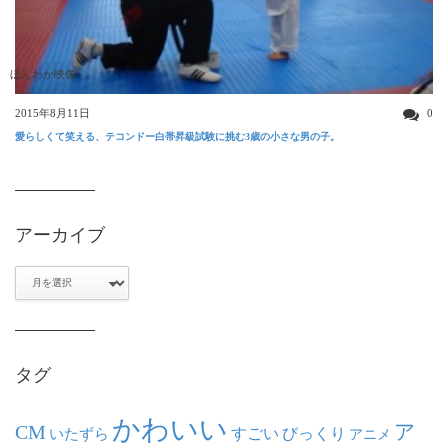
ほんわか映像
2015年8月11日
0
愛らしくて笑える、テコンドー白帯昇級試験に挑む3歳の小さな男の子。
アーカイブ
ア
ー
カ
イ
ブ
タグ
かわいい
ア
CM
いたずら
すごい
びっくり
アニメ