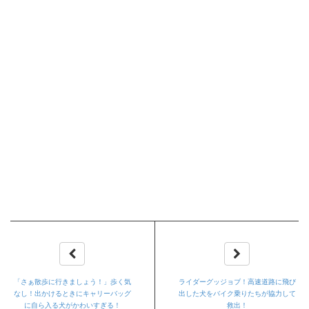
「さぁ散歩に行きましょう！」歩く気
ライダーグッジョブ！高速道路に飛び
なし！出かけるときにキャリーバッグ
出した犬をバイク乗りたちが協力して
に自ら入る犬がかわいすぎる！
救出！