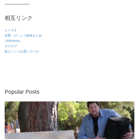
相互リンク
らぐろす
笑撃・びっくり動画まとめ
100000dobu
ギグログ
銃とバッジは置いていけ
Popular Posts