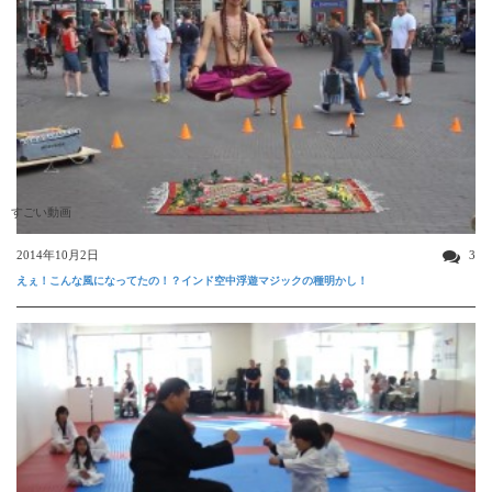
すごい動画
2014年10月2日
3
えぇ！こんな風になってたの！？インド空中浮遊マジックの種明かし！