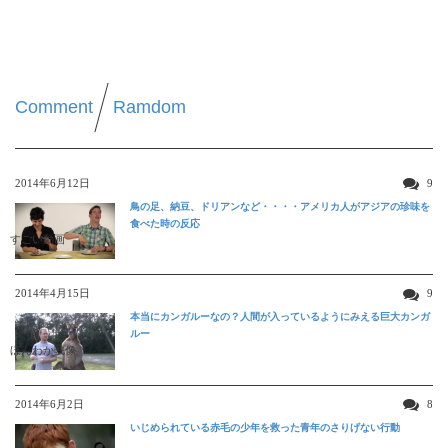
Comment
Ramdom
2014年6月12日
9
鳥の足、納豆、ドリアンなど・・・・アメリカ人がアジアの珍味を
食べた時の反応
すごい動画
2014年4月15日
9
本当にカンガルーなの？人間が入っているようにみえる巨大カンガ
ルー
ほんわか映像
2014年6月2日
8
いじめられている赤毛の少年を救った青年のさりげない行動