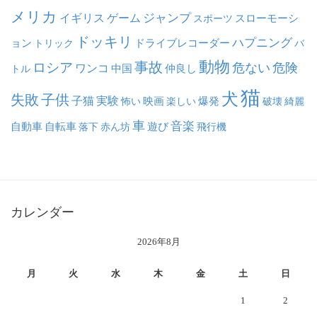
メリカ
ジャンプ
イギリス
ゲーム
スポーツ
スローモーシ
ドッキリ
ハプニング
ョン
ドライブレコーダー
トリック
バ
動物
事故
ロシア
危ない
危険
ワンコ
中国
仲良し
トル
猫
犬
失敗
子供
子猫
実験
映画
怖い
楽しい
爆発
破壊
綺麗
車
音楽
自動車
自転車
落下
赤ん坊
遊び
飛行機
カレンダー
2026年8月
月
火
水
木
金
土
日
1
2