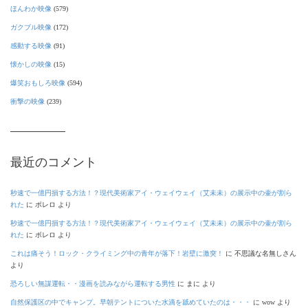
ほんわか映像
(579)
ガクブル映像
(172)
感動する映像
(91)
懐かしの映像
(15)
爆笑おもしろ映像
(594)
衝撃の映像
(239)
最近のコメント
秒速で一億円損する方法！？現代美術家アイ・ウェイウェイ（艾未未）の展示中の壷が割ら
れた
に
ボレロ
より
秒速で一億円損する方法！？現代美術家アイ・ウェイウェイ（艾未未）の展示中の壷が割ら
れた
に
ボレロ
より
これは痛そう！ロック・クライミング中の青年が落下！岩壁に激突！
に
不思議な名無しさん
より
恐ろしい無謀運転・・漫画を読みながら運転する男性
に
まに
より
自然保護区の中でキャンプ。早朝テントについた水滴を舐めていたのは・・・
に
wow
より