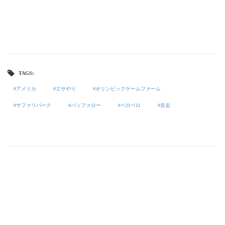
TAGS:
アメリカ
エサやり
オリンピックゲームファーム
サファリパーク
バッファロー
ペロペロ
並走