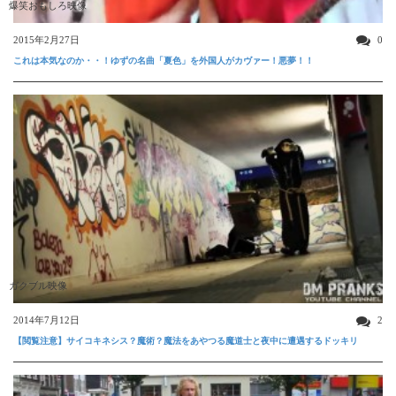
爆笑おもしろ映像
2015年2月27日
0
これは本気なのか・・！ゆずの名曲「夏色」を外国人がカヴァー！悪夢！！
ガクブル映像
2014年7月12日
2
【閲覧注意】サイコキネシス？魔術？魔法をあやつる魔道士と夜中に遭遇するドッキリ