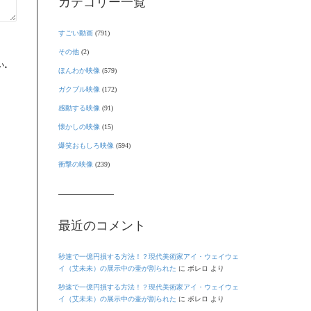
カテゴリー一覧
すごい動画
(791)
その他
(2)
い。
ほんわか映像
(579)
ガクブル映像
(172)
感動する映像
(91)
懐かしの映像
(15)
爆笑おもしろ映像
(594)
衝撃の映像
(239)
最近のコメント
秒速で一億円損する方法！？現代美術家アイ・ウェイウェ
イ（艾未未）の展示中の壷が割られた
に
ボレロ
より
秒速で一億円損する方法！？現代美術家アイ・ウェイウェ
イ（艾未未）の展示中の壷が割られた
に
ボレロ
より