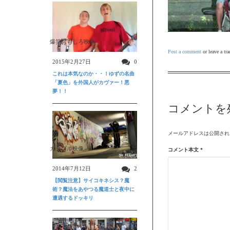
爆笑おもしろ映像
Post a comment
or leave a tr
2015年2月27日
0
これは本気なのか・・！ゆずの名曲
「夏色」を外国人がカヴァー！悪
夢！！
コメントを
メールアドレスは公開され
ガクブル映像
コメント本文
*
2014年7月12日
2
【閲覧注意】サイコキネシス？魔
術？魔法をあやつる魔道士と夜中に
遭遇するドッキリ