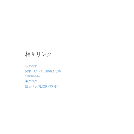
相互リンク
らぐろす
笑撃・びっくり動画まとめ
100000dobu
ギグログ
銃とバッジは置いていけ