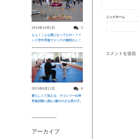
すごい動画
ニックネーム
2014年10月2日
3
えぇ！こんな風になってたの！？イ
ンド空中浮遊マジックの種明かし！
ほんわか映像
2015年8月11日
0
愛らしくて笑える、テコンドー白帯
昇級試験に挑む3歳の小さな男の子。
アーカイブ