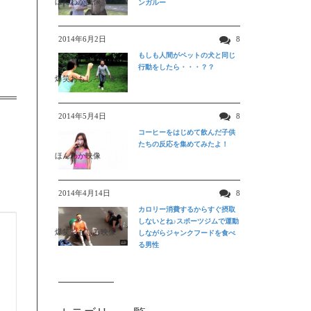
ほんわか映像
ンガルー
2014年6月2日
8
もしも人間がペットの犬と同じ
行動をしたら・・・？？
爆笑おもしろ映像
2014年5月4日
8
コーヒーをはじめて飲んだ子供
たちの反応を集めてみたよ！
ほんわか映像
2014年4月14日
8
カロリー消費するからすぐ摂取
しないとね♪スポーツジムで運動
爆笑おもしろ映像
しながらジャンクフードを食べ
る男性