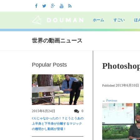
Skip
to
ホーム
すごい
ほ
content
世界の動画ニュース
Photoshop
Popular Posts
2013年6月10日
Published
すごい動画
←
Previous
2015年6月24日
0
CGじゃなかったの！？とうとうあの
上半身と下半身が分離するマジック
の種明かし動画が登場！