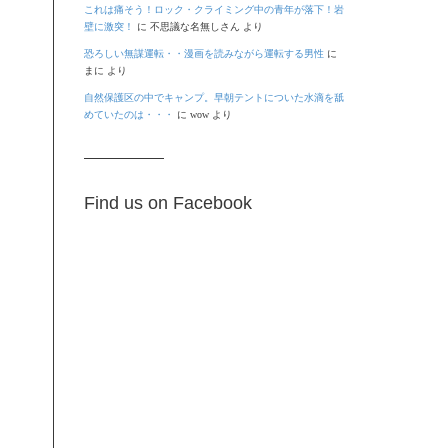
これは痛そう！ロック・クライミング中の青年が落下！岩
壁に激突！
に
不思議な名無しさん
より
恐ろしい無謀運転・・漫画を読みながら運転する男性
に
まに
より
自然保護区の中でキャンプ。早朝テントについた水滴を舐
めていたのは・・・
に
wow
より
Find us on Facebook