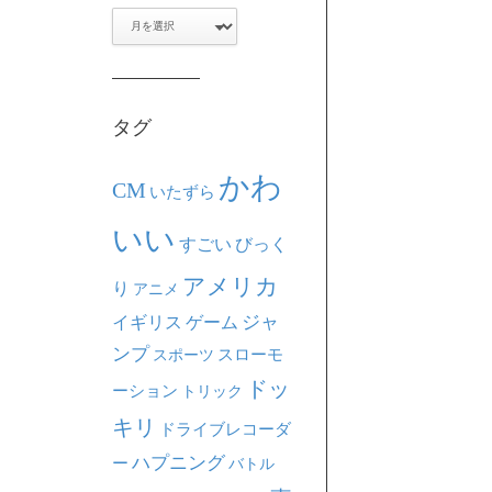
ア
ー
カ
イ
ブ
タグ
かわ
CM
いたずら
いい
すごい
びっく
アメリカ
り
アニメ
ジャ
イギリス
ゲーム
ンプ
スポーツ
スローモ
ドッ
ーション
トリック
キリ
ドライブレコーダ
ハプニング
ー
バトル