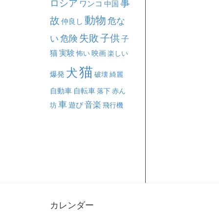
事
ロシア
ワンコ
中国
動物
故
危な
仲良し
失敗
子供
い
危険
子
猫
実験
映画
怖い
楽しい
猫
犬
爆発
破壊
綺麗
自動車
自転車
落下
赤ん
車
音楽
坊
遊び
飛行機
カレンダー