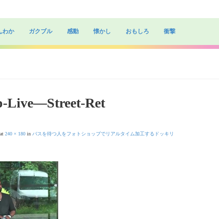
んわか
ガクブル
感動
懐かし
おもしろ
衝撃
-Live—Street-Ret
at
240 × 180
in
バスを待つ人をフォトショップでリアルタイム加工するドッキリ