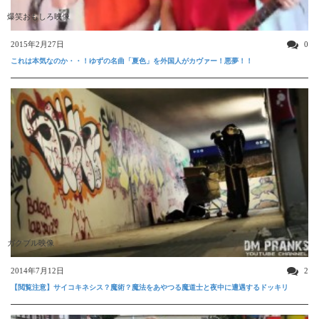
爆笑おもしろ映像
2015年2月27日
0
これは本気なのか・・！ゆずの名曲「夏色」を外国人がカヴァー！悪夢！！
ガクブル映像
2014年7月12日
2
【閲覧注意】サイコキネシス？魔術？魔法をあやつる魔道士と夜中に遭遇するドッキリ