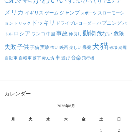
ア
CM
いたずら
すごい
びっくり
アニメ
メリカ
ジャンプ
イギリス
ゲーム
スポーツ
スローモーシ
ドッキリ
ハプニング
ョン
ドライブレコーダー
トリック
バ
動物
事故
ロシア
危ない
危険
ワンコ
中国
仲良し
トル
猫
犬
失敗
子供
子猫
実験
映画
怖い
楽しい
爆発
破壊
綺麗
車
音楽
自動車
自転車
落下
赤ん坊
遊び
飛行機
カレンダー
2026年8月
月
火
水
木
金
土
日
1
2