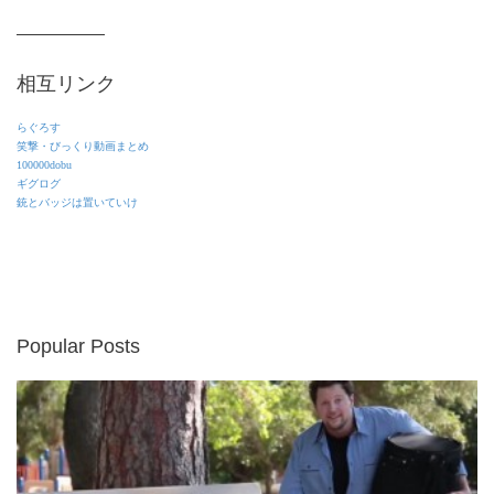
相互リンク
らぐろす
笑撃・びっくり動画まとめ
100000dobu
ギグログ
銃とバッジは置いていけ
Popular Posts