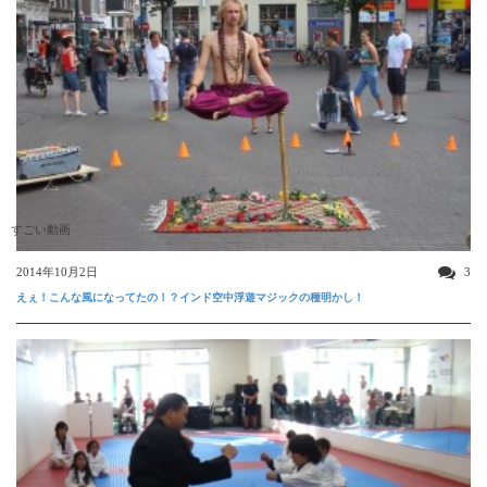
すごい動画
2014年10月2日
3
えぇ！こんな風になってたの！？インド空中浮遊マジックの種明かし！