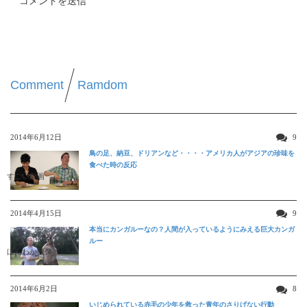
Comment
Ramdom
2014年6月12日
9
鳥の足、納豆、ドリアンなど・・・・アメリカ人がアジアの珍味を
食べた時の反応
すごい動画
2014年4月15日
9
本当にカンガルーなの？人間が入っているようにみえる巨大カンガ
ルー
ほんわか映像
2014年6月2日
8
いじめられている赤毛の少年を救った青年のさりげない行動