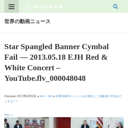
Skip
to
content
世界の動画ニュース
Star Spangled Banner Cymbal
Fail — 2013.05.18 EJH Red &
White Concert –
YouTube.flv_000048048
2013年6月6日
Published
at
640 × 360
in
本番演奏中にシンバルが壊れた！演奏者の子供はど
うする？？
Next
→