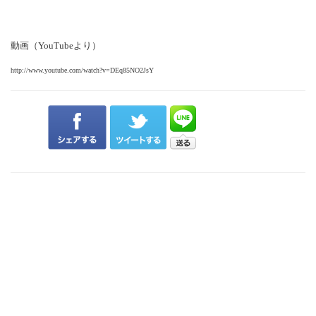
動画（YouTubeより）
http://www.youtube.com/watch?v=DEq85NO2JsY