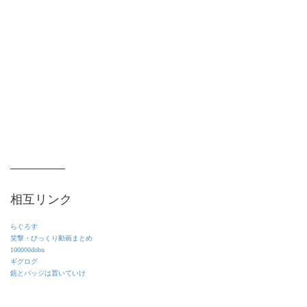
相互リンク
らぐろす
笑撃・びっくり動画まとめ
100000dobu
ギグログ
銃とバッジは置いていけ