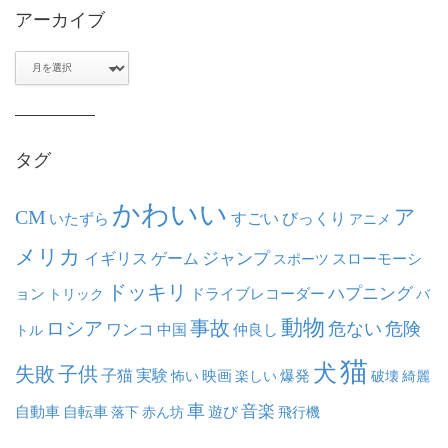
アーカイブ
ア
ー
カ
イ
ブ
タグ
かわいい
ア
CM
いたずら
すごい
びっくり
アニメ
メリカ
ジャンプ
イギリス
ゲーム
スポーツ
スローモーシ
ドッキリ
ハプニング
ョン
ドライブレコーダー
トリック
バ
動物
事故
ロシア
危ない
危険
ワンコ
中国
仲良し
トル
猫
犬
失敗
子供
子猫
実験
映画
怖い
楽しい
爆発
破壊
綺麗
車
音楽
自動車
自転車
落下
赤ん坊
遊び
飛行機