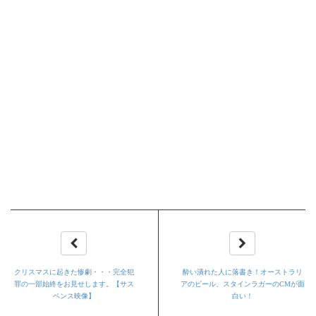
クリスマスに起きた惨劇・・・完全犯
酔い潰れた人に落書き！オーストラリ
罪の一部始終をお見せします。【サス
アのビール、スタインラガーのCMが面
ペンス映像】
白い！