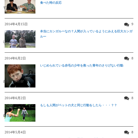
食べた時の反応
すごい動画
2014年4月15日
9
本当にカンガルーなの？人間が入っているようにみえる巨大カンガ
ルー
ほんわか映像
2014年6月2日
8
いじめられている赤毛の少年を救った青年のさりげない行動
感動する映像
2014年6月2日
8
もしも人間がペットの犬と同じ行動をしたら・・・？？
爆笑おもしろ映像
2014年5月4日
8