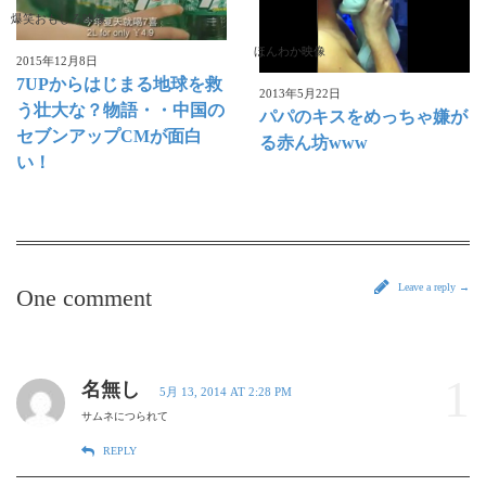
爆笑おもしろ映像
ほんわか映像
2015年12月8日
7UPからはじまる地球を救
2013年5月22日
う壮大な？物語・・中国の
パパのキスをめっちゃ嫌が
セブンアップCMが面白
る赤ん坊www
い！
Leave a reply →
One comment
1
名無し
5月 13, 2014 AT 2:28 PM
サムネにつられて
REPLY