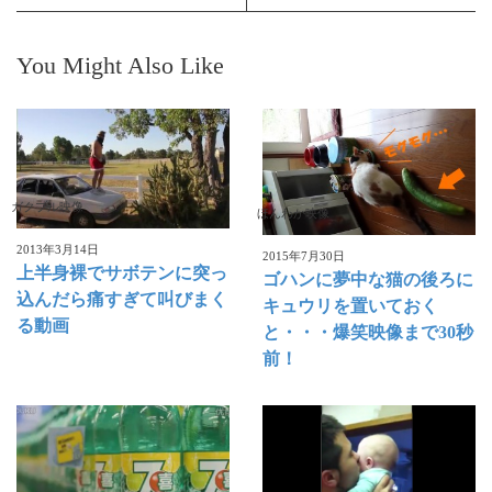
You Might Also Like
ガクブル映像
ほんわか映像
2013年3月14日
2015年7月30日
上半身裸でサボテンに突っ
ゴハンに夢中な猫の後ろに
込んだら痛すぎて叫びまく
キュウリを置いておく
る動画
と・・・爆笑映像まで30秒
前！