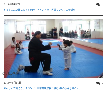
2014年10月2日
3
えぇ！こんな風になってたの！？インド空中浮遊マジックの種明かし！
ほんわか映像
2015年8月11日
0
愛らしくて笑える、テコンドー白帯昇級試験に挑む3歳の小さな男の子。