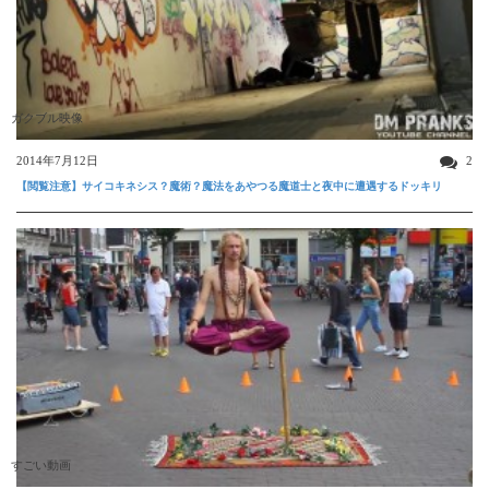
ガクブル映像
2014年7月12日
2
【閲覧注意】サイコキネシス？魔術？魔法をあやつる魔道士と夜中に遭遇するドッキリ
すごい動画