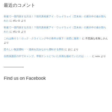
最近のコメント
秒速で一億円損する方法！？現代美術家アイ・ウェイウェイ（艾未未）の展示中の壷が割ら
れた
に
ボレロ
より
秒速で一億円損する方法！？現代美術家アイ・ウェイウェイ（艾未未）の展示中の壷が割ら
れた
に
ボレロ
より
これは痛そう！ロック・クライミング中の青年が落下！岩壁に激突！
に
不思議な名無しさん
より
恐ろしい無謀運転・・漫画を読みながら運転する男性
に
まに
より
自然保護区の中でキャンプ。早朝テントについた水滴を舐めていたのは・・・
に
wow
より
Find us on Facebook