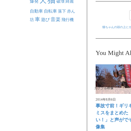
犬
爆発
破壊
綺麗
自動車
自転車
落下
赤ん
車
音楽
坊
遊び
飛行機
猫ちゃんの頭の上に
You Might Al
ガクブル映像
2014年8月6日
事故寸前！ギリ
ミスをまとめた
い！」と声がで
像集