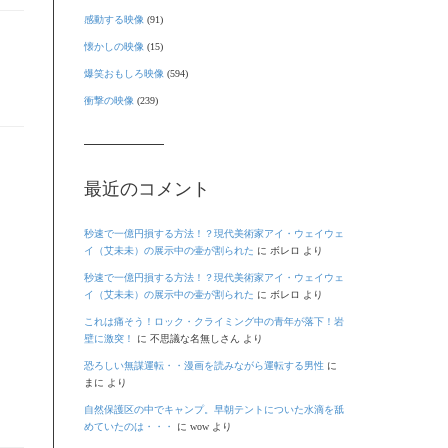
感動する映像
(91)
懐かしの映像
(15)
爆笑おもしろ映像
(594)
衝撃の映像
(239)
最近のコメント
秒速で一億円損する方法！？現代美術家アイ・ウェイウェ
イ（艾未未）の展示中の壷が割られた
に
ボレロ
より
秒速で一億円損する方法！？現代美術家アイ・ウェイウェ
イ（艾未未）の展示中の壷が割られた
に
ボレロ
より
これは痛そう！ロック・クライミング中の青年が落下！岩
壁に激突！
に
不思議な名無しさん
より
恐ろしい無謀運転・・漫画を読みながら運転する男性
に
まに
より
自然保護区の中でキャンプ。早朝テントについた水滴を舐
めていたのは・・・
に
wow
より