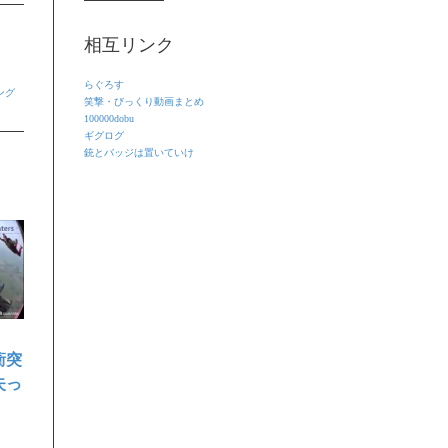
相互リンク
らぐろす
ング
笑撃・びっくり動画まとめ
100000dobu
ギグログ
銃とバッジは置いていけ
衝突
失っ