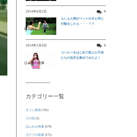
2014年6月2日
8
もしも人間がペットの犬と同じ
行動をしたら・・・？？
爆笑おもしろ映像
2014年5月4日
8
コーヒーをはじめて飲んだ子供
たちの反応を集めてみたよ！
ほんわか映像
カテゴリー一覧
すごい動画
(791)
その他
(2)
ほんわか映像
(579)
ガクブル映像
(172)