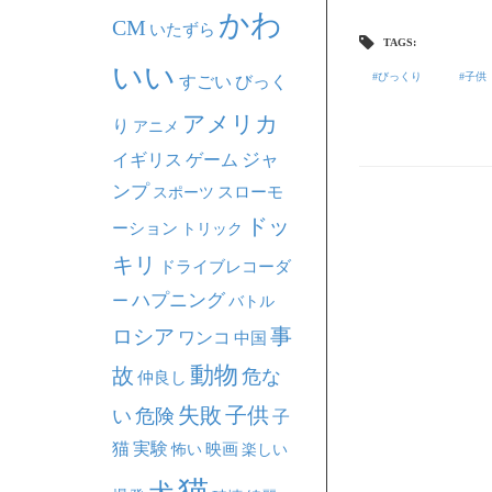
かわ
CM
いたずら
TAGS:
いい
びっくり
子供
すごい
びっく
アメリカ
り
アニメ
ジャ
イギリス
ゲーム
ンプ
スポーツ
スローモ
ドッ
ーション
トリック
キリ
ドライブレコーダ
ハプニング
ー
バトル
事
ロシア
ワンコ
中国
動物
故
危な
仲良し
失敗
子供
い
危険
子
猫
実験
映画
怖い
楽しい
猫