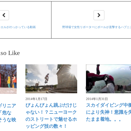
カエルがのっかっている動画
野球場で女性リポーターにボールが直撃するハプニ
so Like
すごい動画
ガクブル映像
2014年1月17日
2014年1月31日
ぴょんぴょん跳ぶだけじ
スカイダイビング中
ギリニア
ゃない！？ニューヨーク
により失神！意識を
「危な
のストリートで魅せるホ
たまま着地。。。
そうな映
ッピング技の数々！