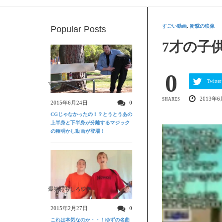
すごい動画
,
衝撃の映像
Popular Posts
7才の子
0
Twit
すごい動画
2013年
SHARES
2015年6月24日
0
CGじゃなかったの！？とうとうあの
上半身と下半身が分離するマジック
の種明かし動画が登場！
爆笑おもしろ映像
2015年2月27日
0
これは本気なのか・・！ゆずの名曲