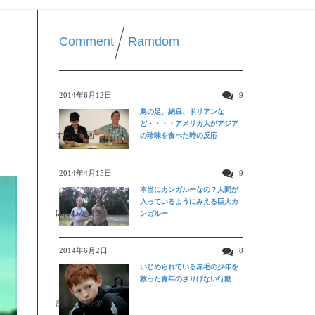
Comment
Ramdom
2014年6月12日
9
鳥の足、納豆、ドリアンな
ど・・・・アメリカ人がアジア
すごい動画
の珍味を食べた時の反応
2014年4月15日
9
本当にカンガルーなの？人間が
入っているようにみえる巨大カ
ほんわか映像
ンガルー
2014年6月2日
8
いじめられている赤毛の少年を
救った青年のさりげない行動
感動する映像