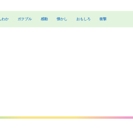
んわか
ガクブル
感動
懐かし
おもしろ
衝撃