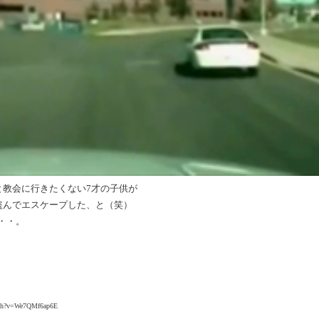
と教会に行きたくない7才の子供が
盗んでエスケープした、と（笑）
・・。
）
tch?v=We7QMf6ap6E