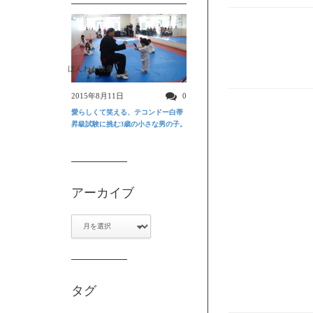
ほんわか映像
2015年8月11日
0
愛らしくて笑える、テコンドー白帯
昇級試験に挑む3歳の小さな男の子。
アーカイブ
ア
ー
カ
イ
ブ
タグ