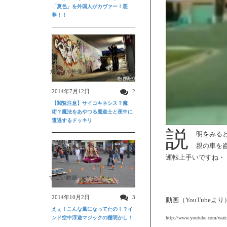
「夏色」を外国人がカヴァー！悪
夢！！
ガクブル映像
2014年7月12日
2
【閲覧注意】サイコキネシス？魔
術？魔法をあやつる魔道士と夜中に
遭遇するドッキリ
説
明をみる
親の車を
運転上手いですね・
すごい動画
2014年10月2日
3
動画（YouTubeより
えぇ！こんな風になってたの！？イ
ンド空中浮遊マジックの種明かし！
http://www.youtube.com/wa