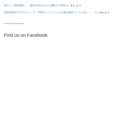
恐ろしい無謀運転・・漫画を読みながら運転する男性
に
まに
より
自然保護区の中でキャンプ。早朝テントについた水滴を舐めていたのは・・・
に
wow
より
Find us on Facebook