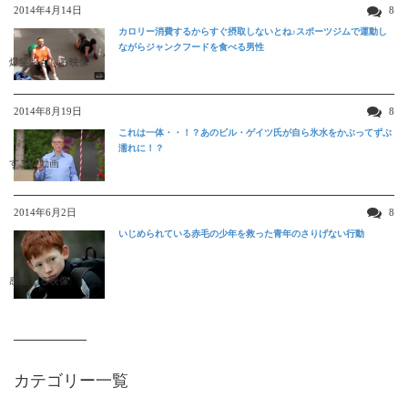
2014年4月14日
8
カロリー消費するからすぐ摂取しないとね♪スポーツジムで運動し
ながらジャンクフードを食べる男性
爆笑おもしろ映像
2014年8月19日
8
これは一体・・！？あのビル・ゲイツ氏が自ら氷水をかぶってずぶ
濡れに！？
すごい動画
2014年6月2日
8
いじめられている赤毛の少年を救った青年のさりげない行動
感動する映像
カテゴリー一覧