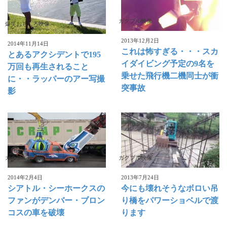
ガクブル映像
爆笑おもしろ映像
2013年12月2日
2014年11月14日
これは怖すぎる・・・スカ
とあるアクシデントで195
イダイビング予定の9名を
万回も再生されること
乗せた飛行機二機同士が衝
に・・ラッパーのアー写撮
突事故
影
ガクブル映像
ガクブル映像
2014年2月4日
2013年7月24日
シアトル・シーホークスの
今にも壊れそうなボロい吊
ファンがデンバー・ブロン
り橋をパワーショベルで渡
コスの車を破壊
ります