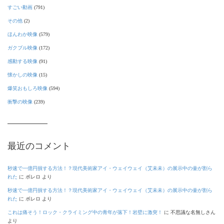
すごい動画
(791)
その他
(2)
ほんわか映像
(579)
ガクブル映像
(172)
感動する映像
(91)
懐かしの映像
(15)
爆笑おもしろ映像
(594)
衝撃の映像
(239)
最近のコメント
秒速で一億円損する方法！？現代美術家アイ・ウェイウェイ（艾未未）の展示中の壷が割ら
れた
に
ボレロ
より
秒速で一億円損する方法！？現代美術家アイ・ウェイウェイ（艾未未）の展示中の壷が割ら
れた
に
ボレロ
より
これは痛そう！ロック・クライミング中の青年が落下！岩壁に激突！
に
不思議な名無しさん
より