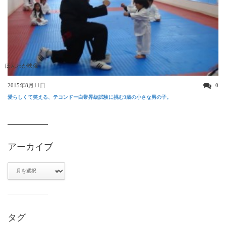
ほんわか映像
2015年8月11日
0
愛らしくて笑える、テコンドー白帯昇級試験に挑む3歳の小さな男の子。
アーカイブ
ア
ー
カ
イ
ブ
タグ