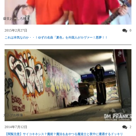
爆笑おもしろ映像
2015年2月27日
0
これは本気なのか・・！ゆずの名曲「夏色」を外国人がカヴァー！悪夢！！
ガクブル映像
2014年7月12日
2
【閲覧注意】サイコキネシス？魔術？魔法をあやつる魔道士と夜中に遭遇するドッキリ