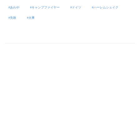
あわや
キャンプファイヤー
ドイツ
ハーレムシェイク
失敗
火事