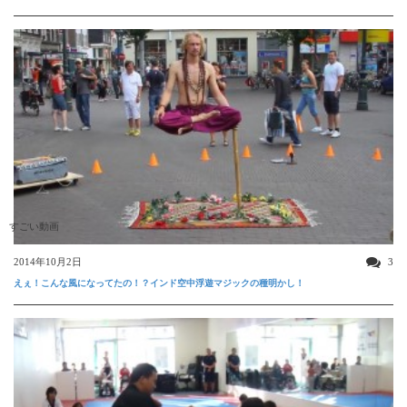
すごい動画
2014年10月2日
3
えぇ！こんな風になってたの！？インド空中浮遊マジックの種明かし！