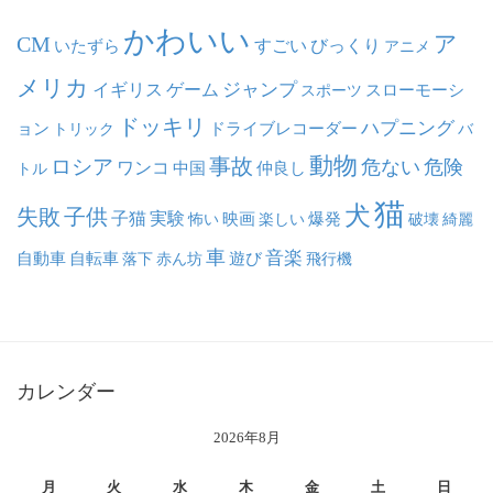
かわいい
ア
CM
いたずら
すごい
びっくり
アニメ
メリカ
ジャンプ
イギリス
ゲーム
スポーツ
スローモーシ
ドッキリ
ハプニング
ョン
ドライブレコーダー
トリック
バ
動物
事故
ロシア
危ない
危険
ワンコ
中国
仲良し
トル
猫
犬
失敗
子供
子猫
実験
映画
怖い
楽しい
爆発
破壊
綺麗
車
音楽
自動車
自転車
落下
赤ん坊
遊び
飛行機
カレンダー
2026年8月
月
火
水
木
金
土
日