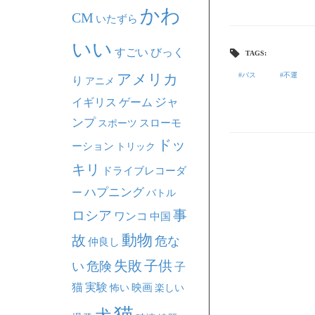
かわ
CM
いたずら
いい
すごい
びっく
TAGS:
アメリカ
バス
不運
り
アニメ
ジャ
イギリス
ゲーム
ンプ
スポーツ
スローモ
ドッ
ーション
トリック
キリ
ドライブレコーダ
ハプニング
ー
バトル
事
ロシア
ワンコ
中国
動物
故
危な
仲良し
失敗
子供
い
危険
子
猫
実験
映画
怖い
楽しい
猫