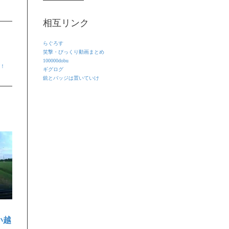
相互リンク
らぐろす
笑撃・びっくり動画まとめ
100000dobu
グ！
ギグログ
銃とバッジは置いていけ
い越