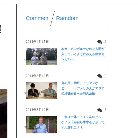
Comment
Ramdom
運
2014年4月15日
9
本当にカンガルーなの？人間が
入っているようにみえる巨大カ
ほんわか映像
ンガルー
2014年6月12日
9
鳥の足、納豆、ドリアンな
ど・・・・アメリカ人がアジア
すごい動画
の珍味を食べた時の反応
2014年8月19日
8
これは一体・・！？あのビル・
ゲイツ氏が自ら氷水をかぶって
すごい動画
ずぶ濡れに！？