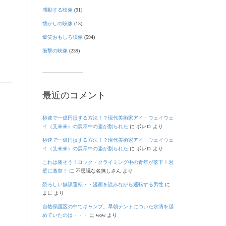
感動する映像
(91)
懐かしの映像
(15)
爆笑おもしろ映像
(594)
衝撃の映像
(239)
最近のコメント
秒速で一億円損する方法！？現代美術家アイ・ウェイウェ
イ（艾未未）の展示中の壷が割られた
に
ボレロ
より
秒速で一億円損する方法！？現代美術家アイ・ウェイウェ
イ（艾未未）の展示中の壷が割られた
に
ボレロ
より
これは痛そう！ロック・クライミング中の青年が落下！岩
壁に激突！
に
不思議な名無しさん
より
恐ろしい無謀運転・・漫画を読みながら運転する男性
に
まに
より
自然保護区の中でキャンプ。早朝テントについた水滴を舐
めていたのは・・・
に
wow
より