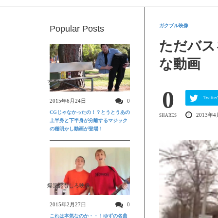
ガクブル映像
Popular Posts
ただバス
な動画
すごい動画
0
Twit
2015年6月24日
0
CGじゃなかったの！？とうとうあの
2013年4
SHARES
上半身と下半身が分離するマジック
の種明かし動画が登場！
爆笑おもしろ映像
2015年2月27日
0
これは本気なのか・・！ゆずの名曲