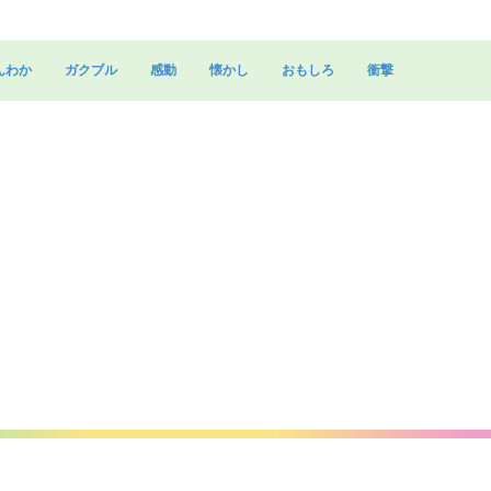
んわか
ガクブル
感動
懐かし
おもしろ
衝撃