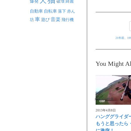
犬
爆発
破壊
綺麗
自動車
自転車
落下
赤ん
車
音楽
坊
遊び
飛行機
21年前、1
You Might Al
ガクブル映像
2013年4月8日
ハンググライダ
もうと思ったら
に激突！