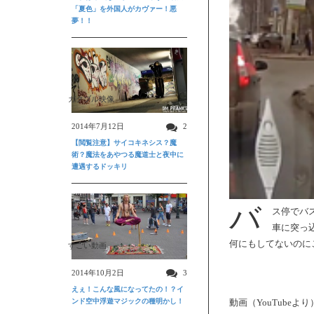
「夏色」を外国人がカヴァー！悪
夢！！
ガクブル映像
2014年7月12日
2
【閲覧注意】サイコキネシス？魔
術？魔法をあやつる魔道士と夜中に
遭遇するドッキリ
バ
ス停でバ
車に突っ
何にもしてないのに
すごい動画
2014年10月2日
3
えぇ！こんな風になってたの！？イ
ンド空中浮遊マジックの種明かし！
動画（YouTubeより