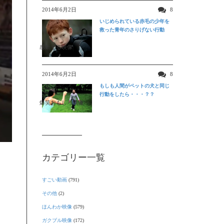
2014年6月2日
8
いじめられている赤毛の少年を
救った青年のさりげない行動
感動する映像
2014年6月2日
8
もしも人間がペットの犬と同じ
行動をしたら・・・？？
爆笑おもしろ映像
カテゴリー一覧
すごい動画
(791)
その他
(2)
ほんわか映像
(579)
ガクブル映像
(172)