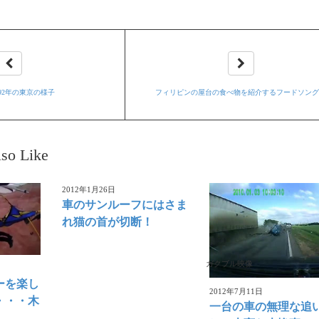
992年の東京の様子
フィリピンの屋台の食べ物を紹介するフードソン
so Like
2012年1月26日
車のサンルーフにはさま
れ猫の首が切断！
ガクブル映像
ーを楽し
2012年7月11日
・・・木
一台の車の無理な追