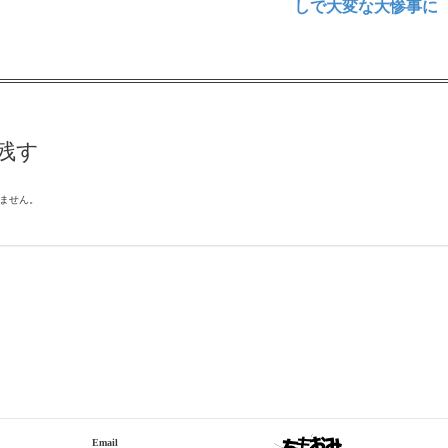
しで大変な大惨事に
残す
ません。
Email