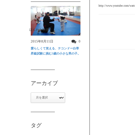
http://www.youtube.com/wa
ほんわか映像
2015年8月11日
0
愛らしくて笑える、テコンドー白帯
昇級試験に挑む3歳の小さな男の子。
アーカイブ
ア
ー
カ
イ
ブ
タグ