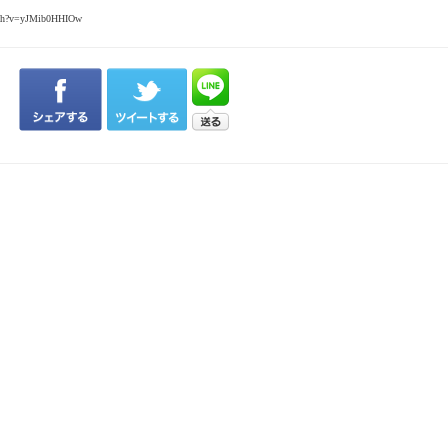
tch?v=yJMib0HHIOw